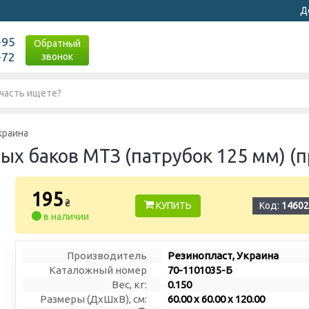
Д
-95
Обратный
-72
звонок
краина
х баков МТЗ (патрубок 125 мм) (п
195
₴
КУПИТЬ
Код:
14602
в наличии
Производитель
Резинопласт, Украина
Каталожный номер
70-1101035-Б
Вес, кг:
0.150
Размеры (ДxШxВ), см:
60.00 x 60.00 x 120.00