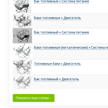
Бак топливный » Система питания
Баки топливные » Двигатель
Бак топливный » Система питания
Баки топливные (металлические) » Система 
Топливные баки » Двигатель
Бак топливный » Двигатель
Показать еще схемы ↓