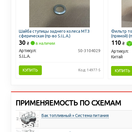
Шайба ступицы заднего колеса МТЗ
Фильтр то
сферическая (пр-во S.I.L.A.)
(прямой) (
30
110
₴
в наличии
₴
Артикул:
50-3104029
Артикул:
S.I.L.A.
Китай
КУПИТЬ
Код: 14977-5
КУПИТЬ
ПРИМЕНЯЕМОСТЬ ПО СХЕМАМ
Бак топливный » Система питания