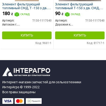
Элемент фильтрующий
Элемент фильтрующий
топливный СМД, Т -150 з дв.
топливный Т-150 з дв. СМД,
СМД, ДОН 1500, НИВА СК 5
ДОН 1500, НИВА СК 5 метал.
180
90
₴
склад
₴
склад
сквозной (ЛААЗ)
сквозной 12х9 см (ДК)
Артикул:
Т150-1117040
Артикул:
Т150-1117040
Автоком г. Ливны
Дорожня карта
КУПИТЬ
КУПИТЬ
Код: 9661-1
Код: 81717-1
Интернет-магазин запчастей для сельхозтехники
ИнтерАгро © 1999-2022
Все права защищены