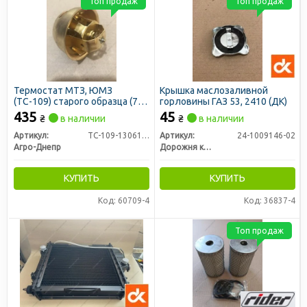
Топ продаж
Топ продаж
Термостат МТЗ, ЮМЗ
Крышка маслозаливной
(ТС-109) старого образца (70
горловины ГАЗ 53, 2410 (ДК)
градусов) (пр-во Агро-Днепр
435
45
₴
в наличии
₴
в наличии
Украина)
Артикул:
ТС-109-1306100-ГЧ
Артикул:
24-1009146-02
Агро-Днепр
Дорожня карта
КУПИТЬ
КУПИТЬ
Код: 60709-4
Код: 36837-4
Топ продаж