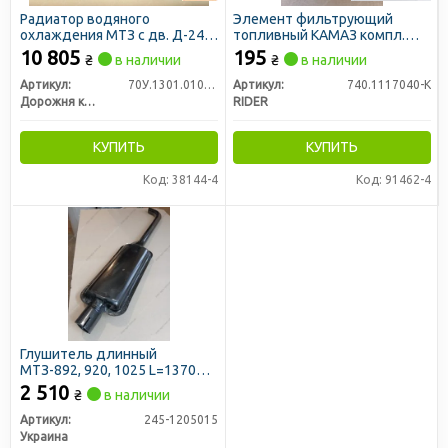
Радиатор водяного
Элемент фильтрующий
охлаждения МТЗ с дв. Д-240
топливный КАМАЗ компл.
(4-х рядный, медный, бачки
2шт метал. c р/к РТИ (RIDER)
10 805
195
₴
в наличии
₴
в наличии
сталь) (ДК)
Артикул:
70У.1301.010-01С
Артикул:
740.1117040-K
Дорожня карта
RIDER
КУПИТЬ
КУПИТЬ
Код: 38144-4
Код: 91462-4
Глушитель длинный
МТЗ-892, 920, 1025 L=1370
Д=72,4 (Вироока)
2 510
₴
в наличии
Артикул:
245-1205015
Украина