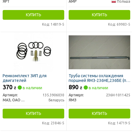
ЯРТ
AMP
Польша
КУПИТЬ
КУПИТЬ
Код: 14819-5
Код: 69983-5
Ремкомплект ЗИП для
Труба системы охлаждения
двигателей
поршней ЯМЗ-236НЕ,236БЕ (пр-
во ЯМЗ)
370
890
₴
в наличии
₴
в наличии
Артикул:
135.3906030
Артикул:
236Н-1011425
МАЗ, ОАО «Минский автомобильный завод»
Беларусь
ЯМЗ
КУПИТЬ
КУПИТЬ
Код: 23846-5
Код: 14719-5