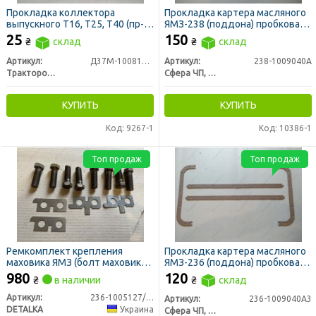
Прокладка коллектора
Прокладка картера масляного
выпускного Т16, Т25, Т40 (пр-
ЯМЗ-238 (поддона) пробковая
во ЛЗТД)
(пр-во Украина)
25
150
₴
склад
₴
склад
Артикул:
Д37М-1008170Б-Р
Артикул:
238-1009040А
Трактородеталь г. Лозовая
Сфера ЧП, Украина
КУПИТЬ
КУПИТЬ
Код: 9267-1
Код: 10386-1
Топ продаж
Топ продаж
Ремкомплект крепления
Прокладка картера масляного
маховика ЯМЗ (болт маховика
ЯМЗ-236 (поддона) пробковая
8шт, пластина левая+правая по
(пр-во Украина)
980
120
₴
в наличии
₴
склад
2шт) (DETALKA)
Артикул:
236-1005127/8/9
Артикул:
236-1009040А3
DETALKA
Украина
Сфера ЧП, Украина