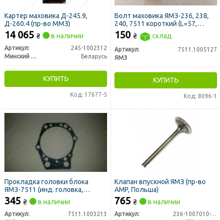
Картер маховика Д-245.9,
Болт маховика ЯМЗ-236, 238,
Д-260.4 (пр-во ММЗ)
240, 7511 короткий (L=57,
М16х1,5) (пр-во ЯМЗ)
14 065
150
₴
в наличии
₴
склад
Артикул:
245-1002312
Артикул:
7511.1005127
Минский Моторный Завод
Беларусь
ЯМЗ
КУПИТЬ
КУПИТЬ
Код: 17677-5
Код: 8096-1
Прокладка головки блока
Клапан впускной ЯМЗ (пр-во
ЯМЗ-7511 (инд. головка,
AMP, Польша)
уплотнительная) (пр-во ЯРТИ)
345
765
₴
в наличии
₴
в наличии
Артикул:
7511.1003213
Артикул:
236-1007010-В2