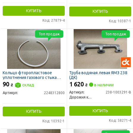
КУПИТЬ
КУПИТЬ
Код: 27879-4
Код: 10387-1
Топ продаж
Топ продаж
Кольцо фторопластовое
Труба водяная левая ЯМЗ 238
уплотнения газового стыка
(ДК)
(гильзы) СМД, ЯМЗ
90
1 620
₴
склад
₴
в наличии
Артикул:
238-1003291-В
Артикул:
2248312800
Дорожня карта
КУПИТЬ
КУПИТЬ
Код: 58271-4
Код: 10392-1