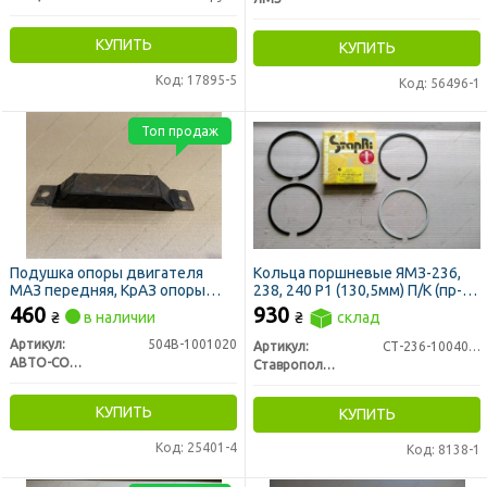
КУПИТЬ
КУПИТЬ
Код: 17895-5
Код: 56496-1
Топ продаж
Подушка опоры двигателя
Кольца поршневые ЯМЗ-236,
МАЗ передняя, КрАЗ опоры
238, 240 Р1 (130,5мм) П/К (пр-во
задней, Т150 КПП верхняя
СТАПРИ)
460
930
₴
в наличии
₴
склад
Артикул:
504В-1001020
Артикул:
СТ-236-1004002-А3Р
АВТО-СОЮЗ 88
Ставропольский Завод Поршневых Колец
КУПИТЬ
КУПИТЬ
Код: 25401-4
Код: 8138-1