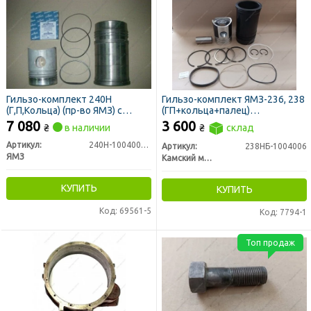
Гильзо-комплект 240Н
Гильзо-комплект ЯМЗ-236, 238
(Г,П,Кольца) (пр-во ЯМЗ) с
(ГП+кольца+палец)
нирезист. вставкой
"Дальнобойщик" гр.А П/К (КМЗ)
7 080
3 600
₴
в наличии
₴
склад
Артикул:
240Н-1004005-А2
Артикул:
238НБ-1004006
ЯМЗ
Камский моторный завод
КУПИТЬ
КУПИТЬ
Код: 69561-5
Код: 7794-1
Топ продаж