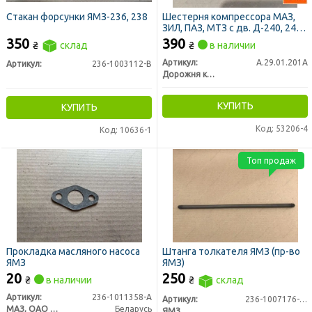
Стакан форсунки ЯМЗ-236, 238
Шестерня компрессора МАЗ,
ЗИЛ, ПАЗ, МТЗ с дв. Д-240, 243,
245, 260 (ДК)
350
390
₴
склад
₴
в наличии
Артикул:
А.29.01.201А
Артикул:
236-1003112-В
Дорожня карта
КУПИТЬ
КУПИТЬ
Код: 53206-4
Код: 10636-1
Топ продаж
Прокладка масляного насоса
Штанга толкателя ЯМЗ (пр-во
ЯМЗ
ЯМЗ)
20
250
₴
в наличии
₴
склад
Артикул:
236-1011358-А
Артикул:
236-1007176-А2
МАЗ, ОАО «Минский автомобильный завод»
Беларусь
ЯМЗ