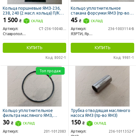
Кольца поршневые ЯМЗ-236,
Кольцо уплотнительное
238, 240 (2 масл. кольца) П/К
стакана форсунки ЯМЗ (пр-во
(пр-во СТАПРИ)
ЯзРТИ)
1 500
45
₴
склад
₴
склад
Артикул:
СТ-236-1004002-А4/2
Артикул:
236-1003114-В
Ставропольский Завод Поршневых Колец
ЯЗРТИ, Ярославль
КУПИТЬ
КУПИТЬ
Код: 8002-1
Код: 9981-1
Топ продаж
Кольцо уплотнительное
Трубка отводящая масляного
фильтра масляного ЯМЗ,
насоса ЯМЗ (пр-во ЯМЗ)
КАМАЗ, СМД-31
30
150
₴
склад
₴
склад
Артикул:
201-1012083
Артикул:
236-1011352-Г