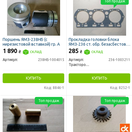
Топ продаж
Поршень ЯМЗ-238НБ (с
Прокладка головки блока
нирезистовой вставкой) гр. А
ЯМЗ-236 ст. обр. безасбестовая
(пр-во ЛЗТД)
1 890
285
₴
склад
₴
склад
Артикул:
238НБ-1004015
Артикул:
236-1003211
Трактородеталь г. Лозовая
КУПИТЬ
КУПИТЬ
Код: 8846-1
Код: 8252-1
Топ продаж
Топ продаж