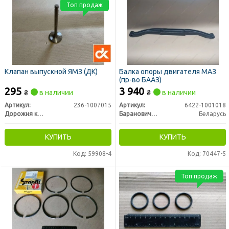
Топ продаж
Клапан выпускной ЯМЗ (ДК)
Балка опоры двигателя МАЗ
(пр-во БААЗ)
295
3 940
₴
в наличии
₴
в наличии
Артикул:
236-1007015
Артикул:
6422-1001018
Дорожня карта
Барановичский Автоагрегатный Завод,ОАО
Беларусь
КУПИТЬ
КУПИТЬ
Код: 59908-4
Код: 70447-5
Топ продаж