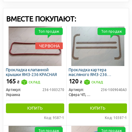
ВМЕСТЕ ПОКУПАЮТ:
Топ продаж
Топ продаж
ЧЕРВОНА
Прокладка клапанной
Прокладка картера
крышки ЯМЗ-236 КРАСНАЯ
масляного ЯМЗ-236
(поддона) пробковая (пр-во
165
120
₴
склад
₴
склад
Украина)
Артикул:
236-1003270
Артикул:
236-1009040А3
Украина
Сфера ЧП, Украина
КУПИТЬ
КУПИТЬ
Код: 9587-1
Код: 10387-1
Топ продаж
Топ продаж