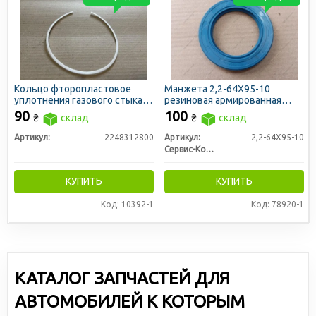
Кольцо фторопластовое
Манжета 2,2-64X95-10
уплотнения газового стыка
резиновая армированная
(гильзы) СМД, ЯМЗ
(синяя) (пр-во Украина)
90
100
₴
склад
₴
склад
Артикул:
2248312800
Артикул:
2,2-64X95-10
Сервис-Комплектация ООО, Украина
КУПИТЬ
КУПИТЬ
Код: 10392-1
Код: 78920-1
КАТАЛОГ ЗАПЧАСТЕЙ ДЛЯ
АВТОМОБИЛЕЙ К КОТОРЫМ