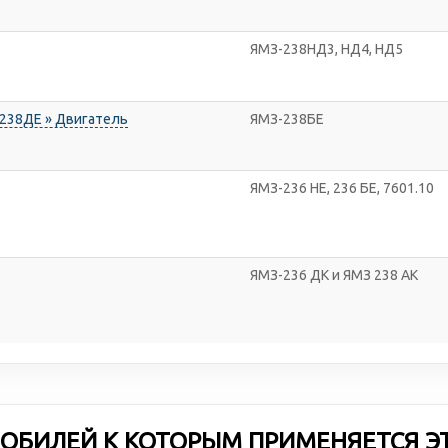
ЯМЗ-238НД3, НД4, НД5
-238ДЕ » Двигатель
ЯМЗ-238БЕ
ЯМЗ-236 НЕ, 236 БЕ, 7601.10
ЯМЗ-236 ДК и ЯМЗ 238 АК
ОБИЛЕЙ К КОТОРЫМ ПРИМЕНЯЕТСЯ Э