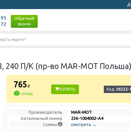
Д
-95
Обратный
-72
звонок
, 240 П/К (пр-во MAR-MOT Польша
765
₴
КУПИТЬ
Код:
36232-
склад
Производитель
MAR-MOT
Каталожный номер
236-1004002-А4
Схемы
смотреть →