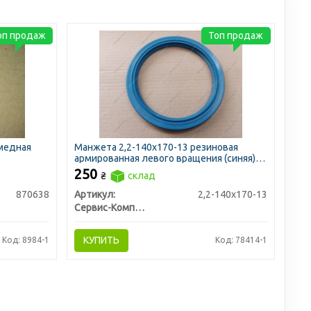
оп продаж
Топ продаж
 медная
Манжета 2,2-140х170-13 резиновая
армированная левого вращения (синяя)
(пр-во Украина)
250
₴
склад
870638
Артикул:
2,2-140х170-13
Сервис-Комплектация ООО, Украина
КУПИТЬ
Код: 8984-1
Код: 78414-1