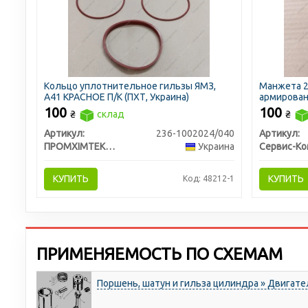
Кольцо уплотнительное гильзы ЯМЗ,
Манжета 2
А41 КРАСНОЕ П/К (ПХТ, Украина)
армированн
100
100
₴
склад
₴
Артикул:
236-1002024/040
Артикул:
ПРОМХІМТЕКС ТОВ
Украина
КУПИТЬ
КУПИТЬ
Код: 48212-1
ПРИМЕНЯЕМОСТЬ ПО СХЕМАМ
Поршень, шатун и гильза цилиндра » Двигате