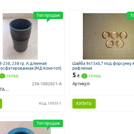
Топ продаж
Т
-236, 238 гр. А длинная
Шайба 9х15х0,7 под форсунку
осфатированная (МД Конотоп)
рифленая
5
склад
₴
склад
236-1002021-А
Артикул:
МОТОРДЕТАЛЬ г. Конотоп
КУПИТЬ
Код: 10930-1
Топ продаж