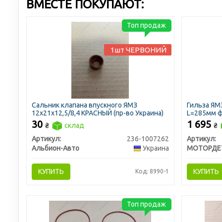
ВМЕСТЕ ПОКУПАЮТ:
Топ продаж
1шт ЧЕРВОНИЙ
Сальник клапана впускного ЯМЗ
Гильза ЯМЗ
12х21х12,5/8,4 КРАСНЫЙ (пр-во Украина)
L=285мм ф
30
1 695
₴
склад
₴
Артикул:
236-1007262
Артикул:
Альбион-Авто
Украина
КУПИТЬ
КУПИТЬ
Код: 8990-1
Топ продаж