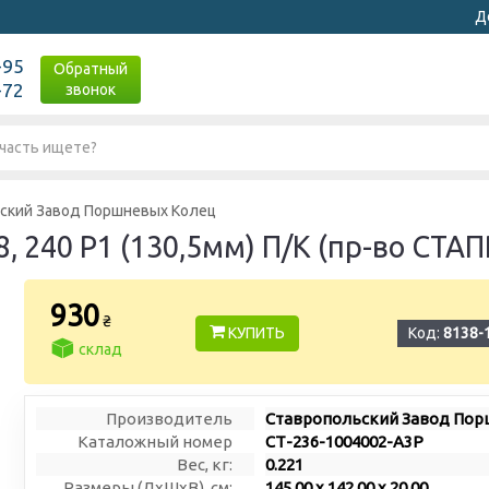
Д
-95
Обратный
-72
звонок
ский Завод Поршневых Колец
 240 Р1 (130,5мм) П/К (пр-во СТАП
930
₴
КУПИТЬ
Код:
8138-
склад
Производитель
Ставропольский Завод По
Каталожный номер
СТ-236-1004002-А3Р
Вес, кг:
0.221
Размеры (ДxШxВ), см:
145.00 x 142.00 x 20.00