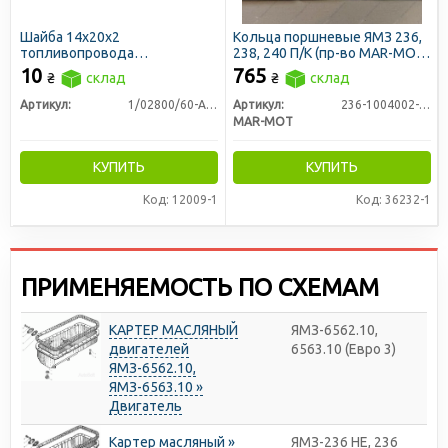
Шайба 14х20х2
Кольца поршневые ЯМЗ 236,
топливопровода
238, 240 П/К (пр-во MAR-MOT
алюминиевая
Польша)
10
765
₴
склад
₴
склад
Артикул:
1/02800/60-Ал-01
Артикул:
236-1004002-А4
MAR-MOT
КУПИТЬ
КУПИТЬ
Код: 12009-1
Код: 36232-1
ПРИМЕНЯЕМОСТЬ ПО СХЕМАМ
КАРТЕР МАСЛЯНЫЙ
ЯМЗ-6562.10,
двигателей
6563.10 (Евро 3)
ЯМЗ-6562.10,
ЯМЗ-6563.10 »
Двигатель
Картер масляный »
ЯМЗ-236 НЕ, 236