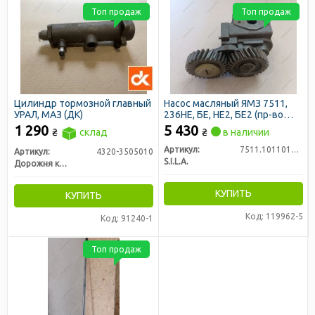
Топ продаж
Топ продаж
Цилиндр тормозной главный
Насос масляный ЯМЗ 7511,
УРАЛ, МАЗ (ДК)
236НЕ, БЕ, НЕ2, БЕ2 (пр-во
S.I.L.A. AC)
1 290
5 430
₴
склад
₴
в наличии
Артикул:
7511.1011014-01
Артикул:
4320-3505010
S.I.L.A.
Дорожня карта
КУПИТЬ
КУПИТЬ
Код: 119962-5
Код: 91240-1
Топ продаж