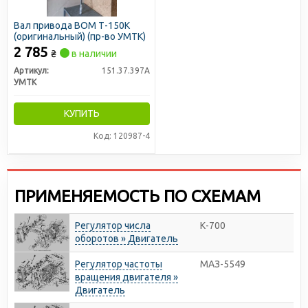
Вал привода ВОМ Т-150К
(оригинальный) (пр-во УМТК)
2 785
₴
в наличии
Артикул:
151.37.397А
УМТК
КУПИТЬ
Код: 120987-4
ПРИМЕНЯЕМОСТЬ ПО СХЕМАМ
Регулятор числа
К-700
оборотов » Двигатель
Регулятор частоты
МАЗ-5549
вращения двигателя »
Двигатель