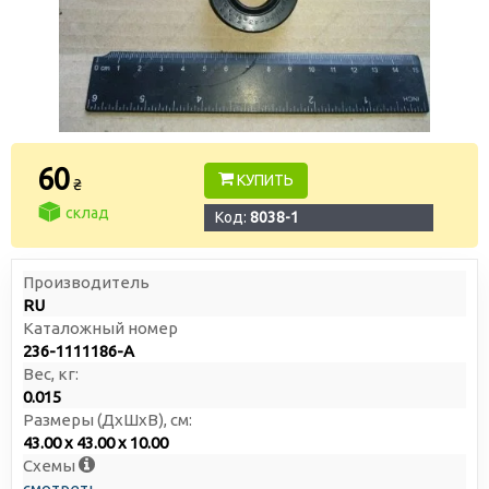
60
КУПИТЬ
₴
склад
Код:
8038-1
Производитель
RU
Каталожный номер
236-1111186-А
Вес, кг:
0.015
Размеры (ДxШxВ), см:
43.00 x 43.00 x 10.00
Схемы
смотреть →