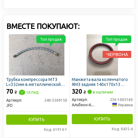
ВМЕСТЕ ПОКУПАЮТ:
Топ продаж
Топ продаж
ЧЕРВОНА
Трубка компрессора МТЗ
Манжета вала коленчатого
L=352мм в металлической
ЯМЗ задняя 140х170х13
оплетке (маслопровод) (JFD)
КРАСНАЯ (сальник) (пр-во
70
320
₴
склад
₴
в наличии
Украина)
Артикул:
236-1005160
Артикул:
240-3509150
Альбион-Авто
Украина
JFD
КУПИТЬ
КУПИТЬ
Код: 8435-4
Код: 61914-1