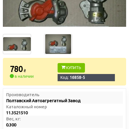
780
КУПИТЬ
₴
в наличии
Код:
16858-5
Производитель
Полтавский Автоагрегатный Завод
Каталожный номер
11.3521510
Вес, кг:
0.300