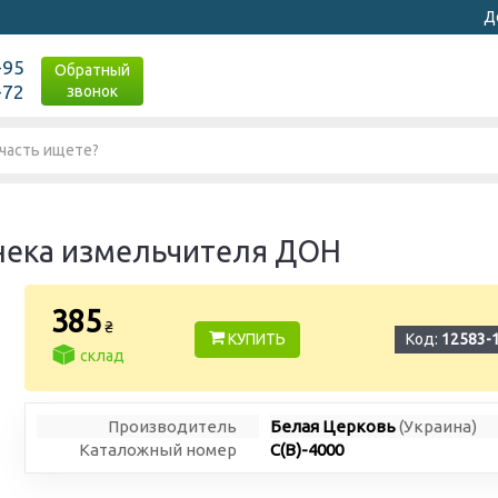
Д
-95
Обратный
-72
звонок
нека измельчителя ДОН
385
₴
КУПИТЬ
Код:
12583-
склад
Производитель
Белая Церковь
(Украина)
Каталожный номер
С(В)-4000