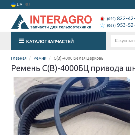
UA
RU
822-42
(050)
953-52
(068)
КАТАЛОГ ЗАПЧАСТЕЙ
Главная
Ремни
С(В)-4000 Белая Церковь
Ремень С(В)-4000БЦ привода ш