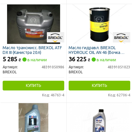
Масло трансмисс. BREXOL ATF
Масло гидравл. BREXOL
DX III (Канистра 20л)
HYDROLIC OIL AN 46 (Бочка
200л)
5 285
36 225
₴
в наличии
₴
в наличии
Артикул:
48391050986
Артикул:
48391051023
BREXOL
BREXOL
КУПИТЬ
КУПИТЬ
Код: 46763-4
Код: 62706-4