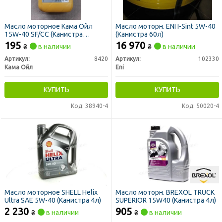
Масло моторное Кама Ойл
Масло моторн. ENI I-Sint 5W-40
15W-40 SF/CC (Канистра
(Канистра 60л)
1л/0.75кг)
195
16 970
₴
в наличии
₴
в наличии
Артикул:
8420
Артикул:
102330
Кама Ойл
Eni
КУПИТЬ
КУПИТЬ
Код: 38940-4
Код: 50020-4
Масло моторное SHELL Helix
Масло моторн. BREXOL TRUCK
Ultra SAE 5W-40 (Канистра 4л)
SUPERIOR 15W40 (Канистра 4л)
2 230
905
₴
в наличии
₴
в наличии