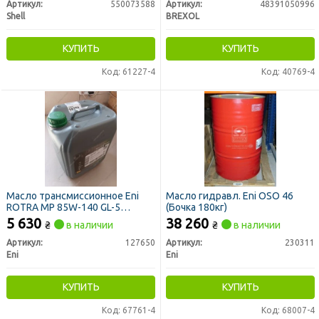
Артикул:
550073588
Артикул:
48391050996
Shell
BREXOL
КУПИТЬ
КУПИТЬ
Код: 61227-4
Код: 40769-4
Масло трансмиссионное Eni
Масло гидравл. Eni OSO 46
ROTRA MP 85W-140 GL-5
(Бочка 180кг)
(Канистра 20л)
5 630
38 260
₴
в наличии
₴
в наличии
Артикул:
127650
Артикул:
230311
Eni
Eni
КУПИТЬ
КУПИТЬ
Код: 67761-4
Код: 68007-4