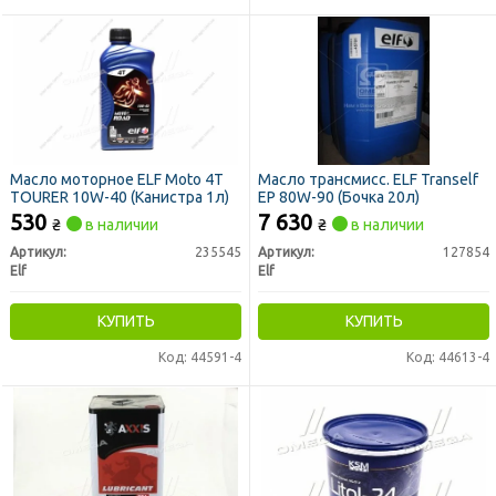
Масло моторное ELF Moto 4T
Масло трансмисс. ELF Tranself
TOURER 10W-40 (Канистра 1л)
EP 80W-90 (Бочка 20л)
530
7 630
₴
в наличии
₴
в наличии
Артикул:
235545
Артикул:
127854
Elf
Elf
КУПИТЬ
КУПИТЬ
Код: 44591-4
Код: 44613-4