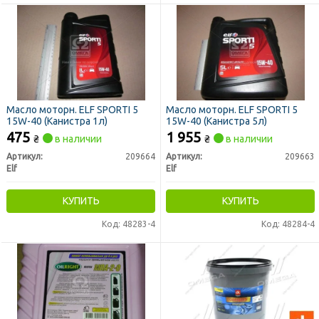
Масло моторн. ELF SPORTI 5
Масло моторн. ELF SPORTI 5
15W-40 (Канистра 1л)
15W-40 (Канистра 5л)
475
1 955
₴
в наличии
₴
в наличии
Артикул:
209664
Артикул:
209663
Elf
Elf
КУПИТЬ
КУПИТЬ
Код: 48283-4
Код: 48284-4