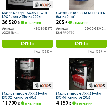
Масло моторн. AXXIS 10W-40
Смазка Литол-24 КСМ-ПРОТЕК
LPG Power A (Бочка 200л)
(банка 0,4кг)
36 520
205
₴
в наличии
₴
в наличии
Артикул:
48021043877
Артикул:
2200005130018
AXXIS Польша
KSM PROTEC
КУПИТЬ
КУПИТЬ
Код: 43583-4
Код: 43591-4
Масло гидравл. AXXIS Hydro
Масло гидравл. AXXIS Hydro
ISO 32 (Канистра 60л)
ISO 46 (Канистра 20л)
11 700
4 150
₴
в наличии
₴
в наличии