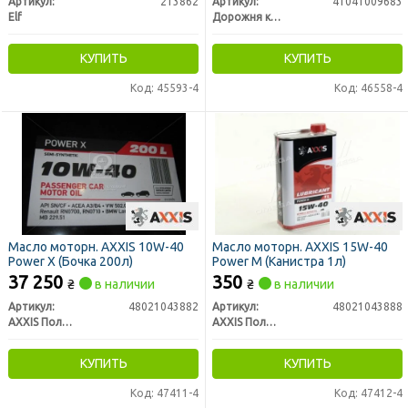
Артикул:
213862
Артикул:
41041009683
Elf
Дорожня карта
КУПИТЬ
КУПИТЬ
Код: 45593-4
Код: 46558-4
Масло моторн. AXXIS 10W-40
Масло моторн. AXXIS 15W-40
Power Х (Бочка 200л)
Power M (Канистра 1л)
37 250
350
₴
в наличии
₴
в наличии
Артикул:
48021043882
Артикул:
48021043888
AXXIS Польша
AXXIS Польша
КУПИТЬ
КУПИТЬ
Код: 47411-4
Код: 47412-4