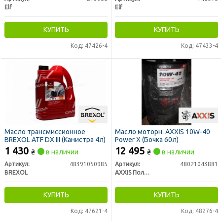
Elf
Elf
КУПИТЬ
КУПИТЬ
Код: 47426-4
Код: 47433-4
Масло трансмиссионное
Масло моторн. AXXIS 10W-40
BREXOL ATF DX III (Канистра 4л)
Power Х (Бочка 60л)
1 430
12 495
₴
в наличии
₴
в наличии
Артикул:
48391050985
Артикул:
48021043881
BREXOL
AXXIS Польша
КУПИТЬ
КУПИТЬ
Код: 47621-4
Код: 48276-4