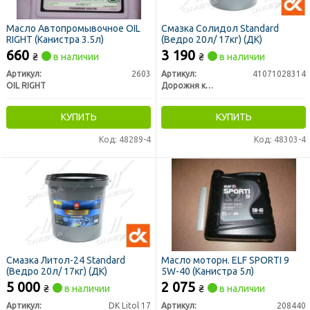
Масло Автопромывочное OIL
Смазка Солидол Standard
RIGHT (Канистра 3.5л)
(Ведро 20л/ 17кг) (ДК)
660
3 190
₴
в наличии
₴
в наличии
Артикул:
2603
Артикул:
41071028314
OIL RIGHT
Дорожня карта
КУПИТЬ
КУПИТЬ
Код: 48289-4
Код: 48303-4
Смазка Литол-24 Standard
Масло моторн. ELF SPORTI 9
(Ведро 20л/ 17кг) (ДК)
5W-40 (Канистра 5л)
5 000
2 075
₴
в наличии
₴
в наличии
Артикул:
DK Litol 17
Артикул:
208440