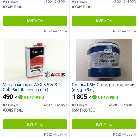
Артикул:
48021043921
Артикул:
48021043923
AXXIS Польша
AXXIS Польша
КУПИТЬ
КУПИТЬ
Код: 44568-4
Код: 44569-4
Масло моторн. AXXIS 5W-30
Смазка KSM Солидол жировой
Gold Sint (Канистра 1л)
(ведро 9кг)
490
1 805
₴
в наличии
₴
в наличии
Артикул:
48021043867
Артикул:
4820152380630
AXXIS Польша
KSM PROTEC
КУПИТЬ
КУПИТЬ
Код: 44574-4
Код: 44583-4