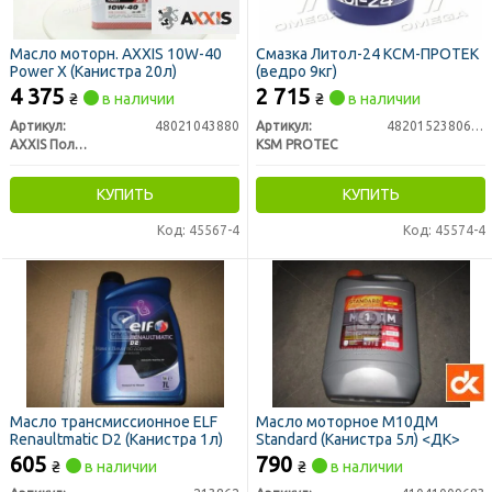
Масло моторн. AXXIS 10W-40
Смазка Литол-24 КСМ-ПРОТЕК
Power Х (Канистра 20л)
(ведро 9кг)
4 375
2 715
₴
в наличии
₴
в наличии
Артикул:
48021043880
Артикул:
4820152380678
AXXIS Польша
KSM PROTEC
КУПИТЬ
КУПИТЬ
Код: 45567-4
Код: 45574-4
Масло трансмиссионное ELF
Масло моторное М10ДМ
Renaultmatic D2 (Канистра 1л)
Standard (Канистра 5л) <ДК>
605
790
₴
в наличии
₴
в наличии