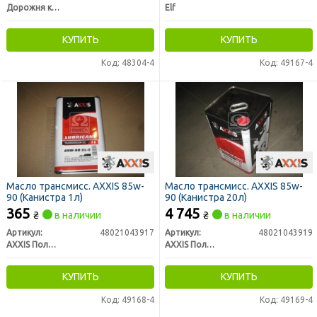
Дорожня карта
Elf
КУПИТЬ
КУПИТЬ
Код: 48304-4
Код: 49167-4
Масло трансмисс. AXXIS 85w-
Масло трансмисс. AXXIS 85w-
90 (Канистра 1л)
90 (Канистра 20л)
365
4 745
₴
в наличии
₴
в наличии
Артикул:
48021043917
Артикул:
48021043919
AXXIS Польша
AXXIS Польша
КУПИТЬ
КУПИТЬ
Код: 49168-4
Код: 49169-4