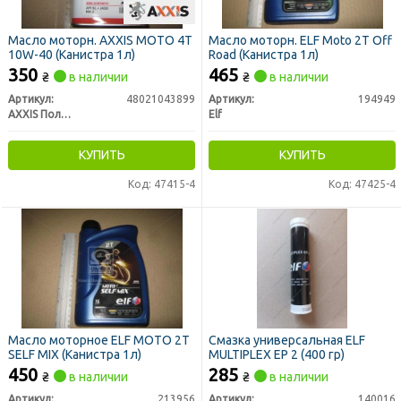
Масло моторн. AXXIS MOTO 4T
Масло моторн. ELF Moto 2T Off
10W-40 (Канистра 1л)
Road (Канистра 1л)
350
465
₴
в наличии
₴
в наличии
Артикул:
48021043899
Артикул:
194949
AXXIS Польша
Elf
КУПИТЬ
КУПИТЬ
Код: 47415-4
Код: 47425-4
Масло моторное ELF MOTO 2T
Смазка универсальная ELF
SELF MIX (Канистра 1л)
MULTIPLEX EP 2 (400 гр)
450
285
₴
в наличии
₴
в наличии
Артикул:
213956
Артикул:
140016