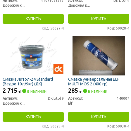
Артикул:
41071028313
Артикул:
DK Litol 4
Дорожня карта
Дорожня карта
КУПИТЬ
КУПИТЬ
Код: 50027-4
Код: 50028-4
Смазка Литол-24 Standard
Смазка универсальная ELF
(Ведро 10л/9кг) (ДК)
MULTI MOS 2 (400 гр)
2 715
285
₴
в наличии
₴
в наличии
Артикул:
DK Litol 9
Артикул:
140007
Дорожня карта
Elf
КУПИТЬ
КУПИТЬ
Код: 50029-4
Код: 50030-4