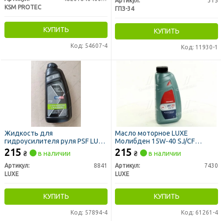
Артикул:
315
KSM PROTEC
ГПЗ-34
КУПИТЬ
КУПИТЬ
Код: 54607-4
Код: 11930-1
Жидкость для
Масло моторное LUXE
гидроусилителя руля PSF LUXE
Молибден 15W-40 SJ/CF
(Канистра 1л)
(Канистра 1л)
215
215
₴
в наличии
₴
в наличии
Артикул:
8841
Артикул:
7430
LUXE
LUXE
КУПИТЬ
КУПИТЬ
Код: 57894-4
Код: 61261-4