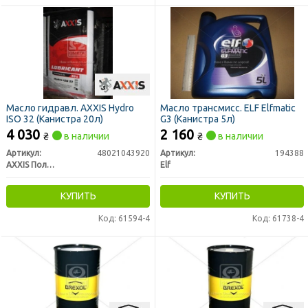
Масло гидравл. AXXIS Hydro
Масло трансмисс. ELF Elfmatic
ISO 32 (Канистра 20л)
G3 (Канистра 5л)
4 030
2 160
₴
в наличии
₴
в наличии
Артикул:
48021043920
Артикул:
194388
AXXIS Польша
Elf
КУПИТЬ
КУПИТЬ
Код: 61594-4
Код: 61738-4