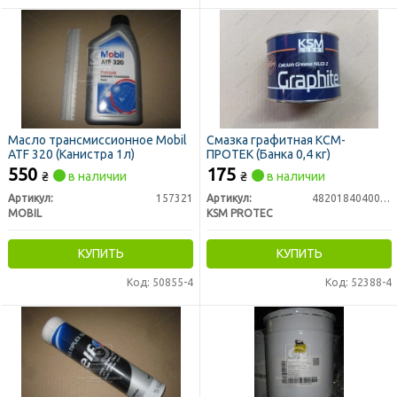
Масло трансмиссионное Mobil
Смазка графитная КСМ-
ATF 320 (Канистра 1л)
ПРОТЕК (Банка 0,4 кг)
550
175
₴
в наличии
₴
в наличии
Артикул:
157321
Артикул:
4820184040076
MOBIL
KSM PROTEC
КУПИТЬ
КУПИТЬ
Код: 50855-4
Код: 52388-4