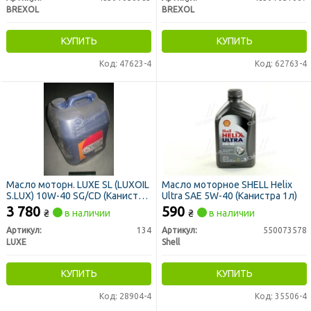
BREXOL
BREXOL
КУПИТЬ
КУПИТЬ
Код: 47623-4
Код: 62763-4
Масло моторн. LUXE SL (LUXOIL
Масло моторное SHELL Helix
S.LUX) 10W-40 SG/CD (Канистра
Ultra SAE 5W-40 (Канистра 1л)
20л/16,4 кг)
3 780
590
₴
в наличии
₴
в наличии
Артикул:
134
Артикул:
550073578
LUXE
Shell
КУПИТЬ
КУПИТЬ
Код: 28904-4
Код: 35506-4