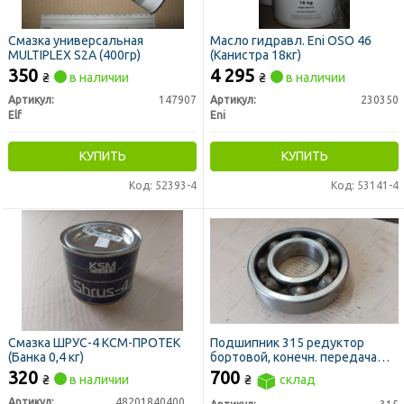
Смазка универсальная
Масло гидравл. Eni OSO 46
MULTIPLEX S2A (400гр)
(Канистра 18кг)
350
4 295
₴
в наличии
₴
в наличии
Артикул:
147907
Артикул:
230350
Elf
Eni
КУПИТЬ
КУПИТЬ
Код: 52393-4
Код: 53141-4
Смазка ШРУС-4 КСМ-ПРОТЕК
Подшипник 315 редуктор
(Банка 0,4 кг)
бортовой, конечн. передача
МТЗ (ГПЗ-34)
320
700
₴
в наличии
₴
склад
Артикул:
4820184040052