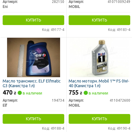
Артикул:
282150
Артикул:
41071009249
Eni
MOBIL
КУПИТЬ
КУПИТЬ
Код: 49177-4
Код: 49183-4
Масло трансмисс. ELF Elfmatic
Масло моторн. Mobil 1™ FS 0W-
G3 (Канистра 1л)
40 (Канистра 1л)
470
755
₴
в наличии
₴
в наличии
Артикул:
194734
Артикул:
4110472600
Elf
MOBIL
КУПИТЬ
КУПИТЬ
Код: 49188-4
Код: 49190-4