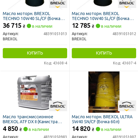
Масло моторн. BREXOL
Масло моторн. BREXOL
TECHNO 10W40 SL/CF (Бочка
TECHNO 10W40 SL/CF (Бочка
200л)
60л)
36 715
12 785
₴
в наличии
₴
в наличии
Артикул:
48391051013
Артикул:
48391051012
BREXOL
BREXOL
КУПИТЬ
КУПИТЬ
Код: 43608-4
Код: 43607-4
Масло трансмиссионное
Масло моторн. BREXOL ULTRA
BREXOL ATF DX II (Канистра
5W40 SN/CF (Бочка 60л)
20л)
4 850
14 820
₴
в наличии
₴
в наличии
Артикул:
48391050983
Артикул:
48391051007