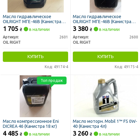
Масло гидравлическое
Масло гидравлическое
OILRIGHT МГЕ-46В (Канистра
OILRIGHT МГЕ-46В (Канистра
10л)
20л)
1 705
3 380
₴
в наличии
₴
в наличии
Артикул:
2601
Артикул:
2600
OIL RIGHT
OIL RIGHT
КУПИТЬ
КУПИТЬ
Код: 49174-4
Код: 49175-4
Топ продаж
Масло компрессионное Eni
Масло моторн. Mobil 1™ FS 0W-
DICREA 46 (Канистра 18 кг)
40 (Канистра 4л)
4 485
3 260
₴
в наличии
₴
в наличии