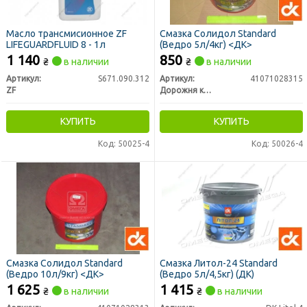
Масло трансмисионное ZF
Смазка Солидол Standard
LIFEGUARDFLUID 8 - 1л
(Ведро 5л/4кг) <ДК>
1 140
850
₴
в наличии
₴
в наличии
Артикул:
S671.090.312
Артикул:
41071028315
ZF
Дорожня карта
КУПИТЬ
КУПИТЬ
Код: 50025-4
Код: 50026-4
Смазка Солидол Standard
Смазка Литол-24 Standard
(Ведро 10л/9кг) <ДК>
(Ведро 5л/4,5кг) (ДК)
1 625
1 415
₴
в наличии
₴
в наличии