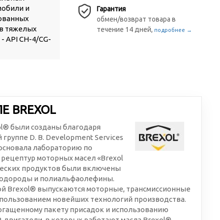
мобили и
Гарантия
дованных
обмен/возврат товара в
 в тяжелых
течение 14 дней,
подробнее →
 - API CH-4/CG-
Е BREXOL
l® были созданы благодаря
группе D. B. Development Services
у основала лабораторию по
 рецептур моторных масел «Brexol
ических продуктов были включены
одороды и полиальфаолефины.
ой Brexol® выпускаются моторные, трансмиссионные
использованием новейших технологий производства.
огащенному пакету присадок и использованию
, двигатели, в которых работают масла Brexol®,