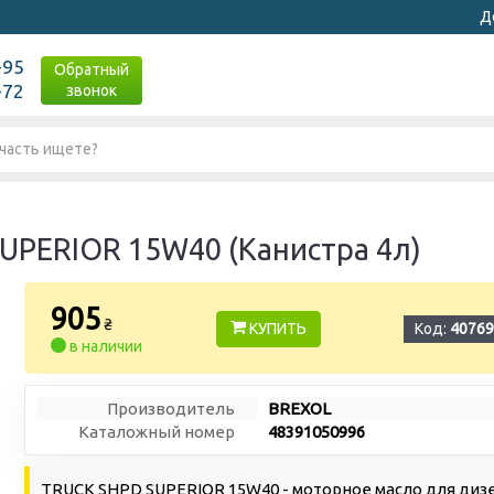
Д
-95
Обратный
-72
звонок
UPERIOR 15W40 (Канистра 4л)
905
₴
КУПИТЬ
Код:
40769
в наличии
Производитель
BREXOL
Каталожный номер
48391050996
TRUCK SHPD SUPERIOR 15W40 - моторное масло для ди