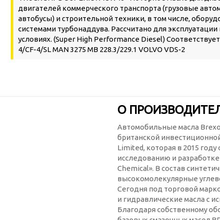
двигателей коммерческого транспорта (грузовые авто
автобусы) и строительной техники, в том числе, обору
системами турбонаддува. Рассчитано для эксплуатации
условиях. (Super High Performance Diesel) Соответствует
4/CF-4/SL MAN 3275 MB 228.3/229.1 VOLVO VDS-2
О ПРОИЗВОДИТЕЛ
Автомобильные масла Brexo
британской инвестиционной 
Limited, которая в 2015 год
исследованию и разработке
Chemical». В состав синтет
высокомолекулярные углев
Сегодня под торговой марк
и гидравлические масла с 
Благодаря собственному об
базовых смазочных масел BP