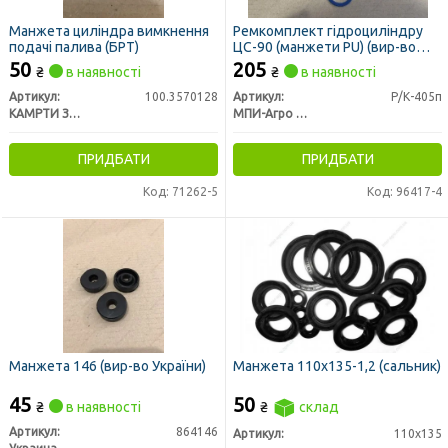
Манжета циліндра вимкнення
Ремкомплект гідроциліндру
подачі палива (БРТ)
ЦС-90 (манжети PU) (вир-во
МПИ-Агро, м. Мелітополь)
50
205
₴
в наявності
₴
в наявності
Артикул:
100.3570128
Артикул:
Р/К-405п
КАМРТИ ЗАО, г.Балаково
МПИ-Агро ООО TM RINGROUP
ПРИДБАТИ
ПРИДБАТИ
Код: 71262-5
Код: 96417-4
Манжета 146 (вир-во України)
Манжета 110х135-1,2 (сальник)
45
50
₴
в наявності
₴
склад
Артикул:
864146
Артикул:
110х135