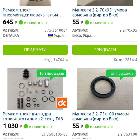
Ремкомплект
Манжета 2,2-70х95 гумова
пневмопідсилювача гальм
армована (вир-во Біко)
УРАЛ 375 старого зразку з
645
55
₴
в наявності
₴
в наявності
головним (повний) (DETALKA)
Артикул:
375-3510004
Артикул:
2,2-70X95
DETALKA
Україна
Бико, Украина
ПРИДБАТИ
ПРИДБАТИ
Код: 34764-4
Код: 12874-4
Топ продажів
Топ продажів
Ремкомплект циліндра
Манжета 2,2-75х100 гумова
головного гальма 2-секц. ГАЗ
армована (вир-во Біко)
53, 3307 (повний) (ДК)
1 030
55
₴
в наявності
₴
в наявності
Артикул:
53-3500105-05
Артикул:
2,2-75X100