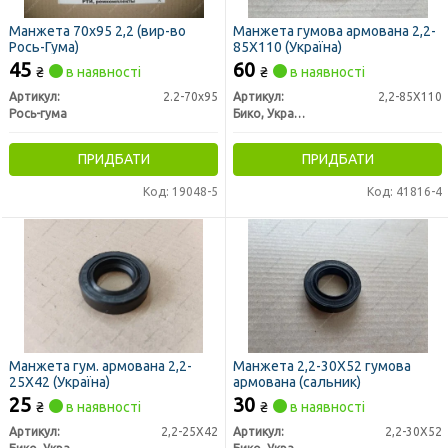
Манжета 70х95 2,2 (вир-во
Манжета гумова армована 2,2-
Рось-Гума)
85X110 (Україна)
45
60
₴
в наявності
₴
в наявності
Артикул:
2.2-70х95
Артикул:
2,2-85X110
Рось-гума
Бико, Украина
ПРИДБАТИ
ПРИДБАТИ
Код: 19048-5
Код: 41816-4
Манжета гум. армована 2,2-
Манжета 2,2-30X52 гумова
25X42 (Україна)
армована (сальник)
25
30
₴
в наявності
₴
в наявності
Артикул:
2,2-25X42
Артикул:
2,2-30X52