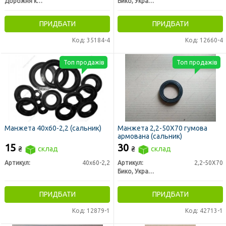
Дорожня карта
Бико, Украина
ПРИДБАТИ
ПРИДБАТИ
Код: 35184-4
Код: 12660-4
Топ продажів
Топ продажів
Манжета 40х60-2,2 (сальник)
Манжета 2,2-50X70 гумова
армована (сальник)
15
30
₴
склад
₴
склад
Артикул:
40х60-2,2
Артикул:
2,2-50X70
Бико, Украина
ПРИДБАТИ
ПРИДБАТИ
Код: 12879-1
Код: 42713-1