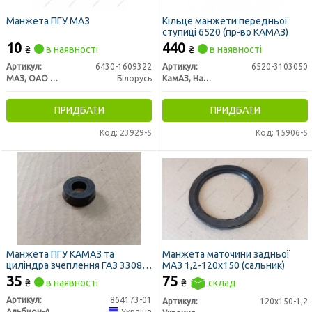
Манжета ПГУ МАЗ
Кільце манжети передньої
ступиці 6520 (пр-во КАМАЗ)
10
440
₴
в наявності
₴
в наявності
Артикул:
6430-1609322
Артикул:
6520-3103050
МАЗ, ОАО «Минский автомобильный завод»
Білорусь
КамАЗ, Набережные Челны
ПРИДБАТИ
ПРИДБАТИ
Код: 23929-5
Код: 15906-5
Манжета ПГУ КАМАЗ та
Манжета маточини задньої
циліндра зчеплення ГАЗ 33081,
МАЗ 1,2-120х150 (сальник)
3309, 33104 ВАЛДАЙ 13х27
35
75
₴
в наявності
₴
склад
"ЛЮКС" (Україна)
Артикул:
864173-01
Артикул:
120х150-1,2
Альбион-Авто
Україна