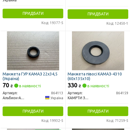
Украина
ПРИДБАТИ
ПРИДБАТИ
Код: 19377-5
Код: 12450-1
Манжета ГУР КАМАЗ 22х34,5
Манжета півосі КАМАЗ-4310
(Україна)
(60х135х10)
70
330
₴
в наявності
₴
в наявності
Артикул:
864113
Артикул:
864159
Альбион-Авто
Україна
КАМРТИ ЗАО, г.Балаково
ПРИДБАТИ
ПРИДБАТИ
Код: 19932-5
Код: 71259-5