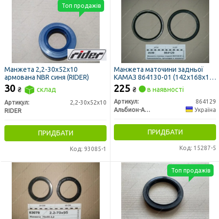
Топ продажів
Манжета 2,2-30х52х10
Манжета маточини задньої
армована NBR синя (RIDER)
КАМАЗ 864130-01 (142х168х16)
(вир-во Україна)
30
225
₴
склад
₴
в наявності
Артикул:
864129
Артикул:
2,2-30х52х10
Альбион-Авто
Україна
RIDER
ПРИДБАТИ
ПРИДБАТИ
Код: 15287-5
Код: 93085-1
Топ продажів