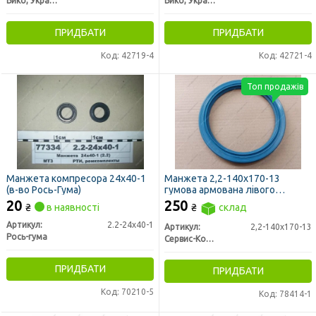
Бико, Украина
Бико, Украина
ПРИДБАТИ
ПРИДБАТИ
Код: 42719-4
Код: 42721-4
Топ продажів
Манжета компресора 24х40-1
Манжета 2,2-140х170-13
(в-во Рось-Гума)
гумова армована лівого
обертання (синя) (вир-во
20
250
₴
в наявності
₴
склад
Україна)
Артикул:
2.2-24х40-1
Артикул:
2,2-140х170-13
Рось-гума
Сервис-Комплектация ООО, Украина
ПРИДБАТИ
ПРИДБАТИ
Код: 70210-5
Код: 78414-1