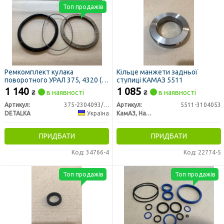
Топ продажів
Ремкомплект кулака
Кільце манжети задньої
поворотного УРАЛ 375, 4320 (3
ступиці КАМАЗ 5511
найменування) (DETALKA)
1 140
1 085
₴
в наявності
₴
в наявності
Артикул:
375-2304093/94/96
Артикул:
5511-3104053
DETALKA
Україна
КамАЗ, Набережные Челны
ПРИДБАТИ
ПРИДБАТИ
Код: 34766-4
Код: 22774-5
Топ продажів
Топ продажів