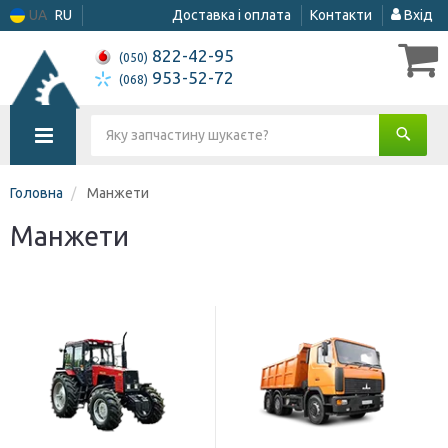
UA
RU
Доставка і оплата
Контакти
Вхід
822-42-95
(050)
953-52-72
(068)
Головна
Манжети
Манжети