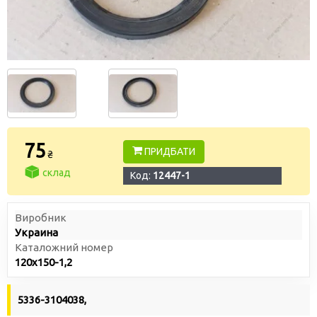
75
ПРИДБАТИ
₴
склад
Код:
12447-1
Виробник
Украина
Каталожний номер
120х150-1,2
5336-3104038,