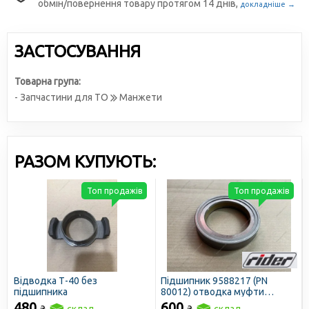
обмін/повернення товару протягом 14 днів,
докладніше →
ЗАСТОСУВАННЯ
Товарна група:
- Запчастини для ТО
Манжети
РАЗОМ КУПУЮТЬ:
Топ продажів
Топ продажів
Відводка Т-40 без
Підшипник 9588217 (PN
підшипника
80012) отводка муфти
зчіплення Т-16, ДТ-75, Т-25,
480
600