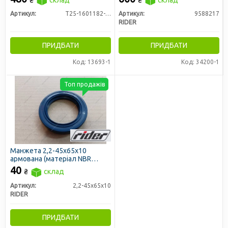
₴
склад
₴
склад
Т-40 (вижимний) (RIDER)
Артикул:
Т25-1601182-В1
Артикул:
9588217
RIDER
ПРИДБАТИ
ПРИДБАТИ
Код: 13693-1
Код: 34200-1
Топ продажів
Манжета 2,2-45х65х10
армована (матеріал NBR
синій) (RIDER)
40
₴
склад
Артикул:
2,2-45х65х10
RIDER
ПРИДБАТИ