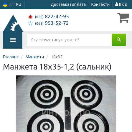
UA
RU
Доставка і оплата
Контакти
Вхід
822-42-95
(050)
953-52-72
(068)
Головна
Манжети
18х35
Манжета 18х35-1,2 (сальник)