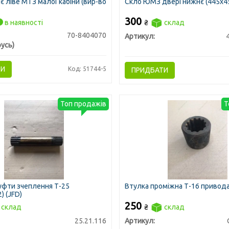
є ліве МТЗ малої кабіни (вир-во
Скло ЮМЗ двері нижнє (445х4
300
в наявності
₴
склад
70-8404070
Артикул:
усь)
ТИ
Код: 51744-5
ПРИДБАТИ
Топ продажів
Т
фти зчеплення Т-25
Втулка проміжна Т-16 привод
) (JFD)
250
склад
₴
склад
25.21.116
Артикул: