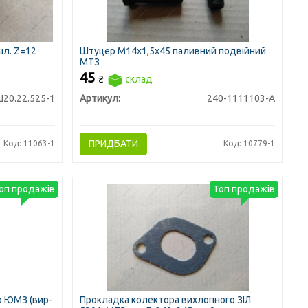
шл. Z=12
Штуцер М14х1,5х45 паливний подвійний
МТЗ
45
₴
склад
20.22.525-1
Артикул:
240-1111103-А
ПРИДБАТИ
Код: 11063-1
Код: 10779-1
оп продажів
Топ продажів
о ЮМЗ (вир-
Прокладка колектора вихлопного ЗІЛ