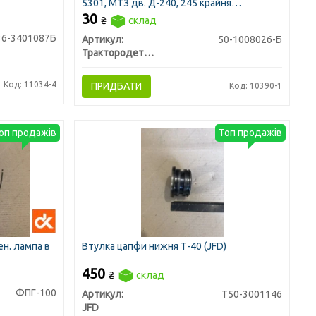
5301, МТЗ дв. Д-240, 245 крайня
безазбестова (вир-во ЛЗТД)
30
₴
склад
36-3401087Б
Артикул:
50-1008026-Б
Трактородеталь г. Лозовая
Код: 11034-4
ПРИДБАТИ
Код: 10390-1
оп продажів
Топ продажів
ен. лампа в
Втулка цапфи нижня Т-40 (JFD)
450
₴
склад
ФПГ-100
Артикул:
Т50-3001146
JFD