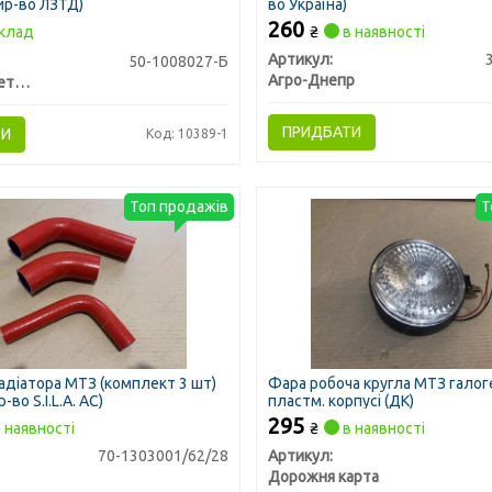
ир-во ЛЗТД)
во Україна)
260
клад
₴
в наявності
Артикул:
50-1008027-Б
Агро-Днепр
Трактородеталь г. Лозовая
ПРИДБАТИ
ТИ
Код: 10389-1
Топ продажів
Т
адіатора МТЗ (комплект 3 шт)
Фара робоча кругла МТЗ галог
-во S.I.L.A. AC)
пластм. корпусі (ДК)
295
 наявності
₴
в наявності
70-1303001/62/28
Артикул:
Дорожня карта