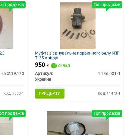
оп продажів
Топ продажів
-25
Муфта з'єднувальна первинного валу КПП
Т-25 у зборі
950
₴
склад
25Ф.39.120
Артикул:
14.36.001-1
Украина
ПРИДБАТИ
Код: 9000-1
Код: 11473-1
оп продажів
Топ продажів