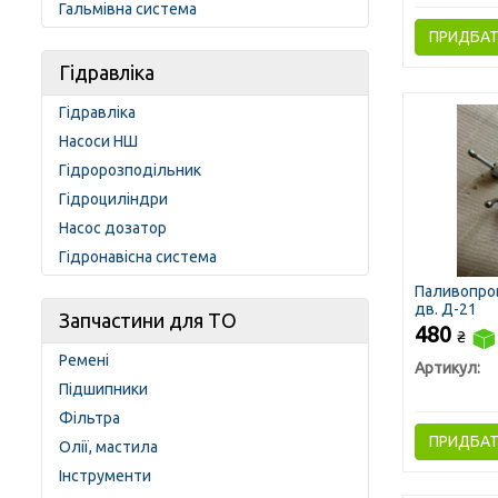
Гальмівна система
ПРИДБА
Гідравліка
Гідравліка
Насоси НШ
Гідророзподільник
Гідроциліндри
Насос дозатор
Гідронавісна система
Паливопров
дв. Д-21
Запчастини для ТО
480
₴
Ремені
Артикул:
Підшипники
Фільтра
ПРИДБА
Олії, мастила
Інструменти