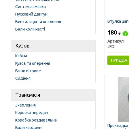
Система змазки
Пусковий двигун
Втулка цап
Вентиляція та опалення
Вали колінчасті
180
₴
Артикул:
Кузов
JFD
Кабіна
ПРИДБА
Кузов та оперення
Вікно вітрове
Сидіння
Трансмісія
Зчеплення
Коробка передач
Коробка роздавальна
Прокладка 
Вали карданні