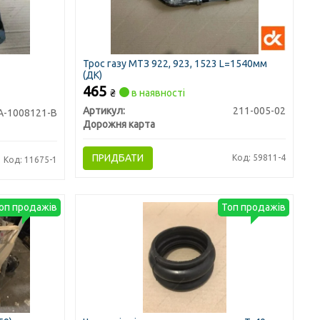
Трос газу МТЗ 922, 923, 1523 L=1540мм
(ДК)
465
₴
в наявності
Артикул:
211-005-02
А-1008121-В
Дорожня карта
ПРИДБАТИ
Код: 59811-4
Код: 11675-1
оп продажів
Топ продажів