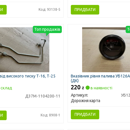
ТИ
ПРИДБАТИ
Код: 93138-5
Топ продажів
Т
ід високого тиску Т-16, Т-25
Вказівник рівня палива УБ126А
(ДК)
220
склад
₴
в наявності
Артикул:
УБ1
Д37М-1104200-11
Дорожня карта
ПРИДБАТИ
ТИ
Код: 8908-1