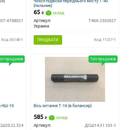
59)
Чохол підвіски переднього мосту Т-40
(пильник)
65
₴
склад
45Т-6708021
Артикул:
Т40А-2305027
Украина
ПРИДБАТИ
Код: 83348-1
Код: 11257-1
оп продажів
Топ продажів
а НШ-10
Вісь хитання Т-16 (в балансир)
585
₴
склад
СШ20.22.524
Артикул:
ДСШ14.31.103-1