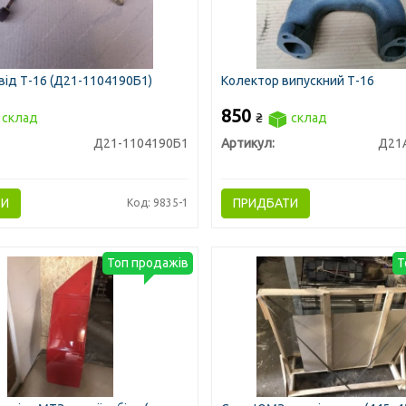
ід Т-16 (Д21-1104190Б1)
Колектор випускний Т-16
850
склад
₴
склад
Д21-1104190Б1
Артикул:
Д21
ТИ
ПРИДБАТИ
Код: 9835-1
Топ продажів
Т