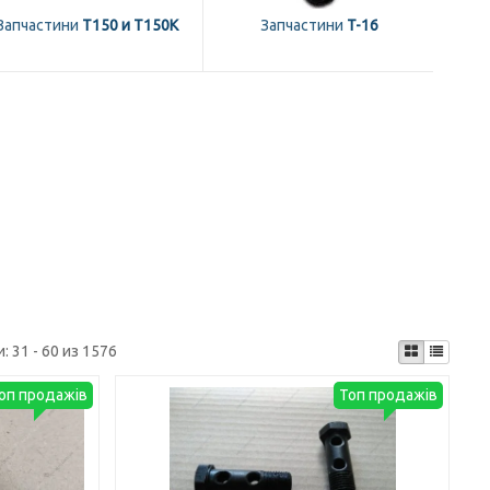
Запчастини
Т150 и Т150К
Запчастини
T-16
и:
31 - 60 из 1576
оп продажів
Топ продажів