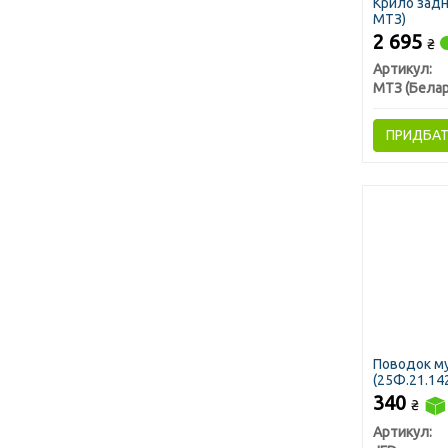
Крило задн
МТЗ)
2 695
₴
Артикул:
МТЗ (Белар
ПРИДБА
Поводок му
(25Ф.21.142
340
₴
Артикул: