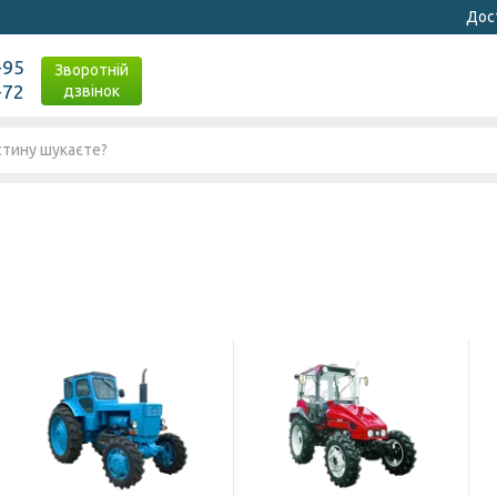
Дост
-95
Зворотній
-72
дзвінок