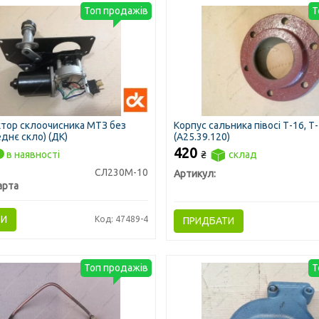
Топ продажів
Т
тор склоочисника МТЗ без
Корпус сальника півосі Т-16, Т
днє скло) (ДК)
(А25.39.120)
420
в наявності
₴
склад
СЛ230М-10
Артикул:
арта
ТИ
Код: 47489-4
ПРИДБАТИ
Топ продажів
Т