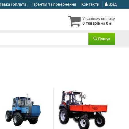
авка і оплата
Гарантія та повернення
Контакти
Вхід
У вашому кошику
0 товарів
на
0 ₴
Пошук