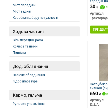
середня (в
Міст передній
30
₴
с
Міст задній
Артикул:
Коробка відбору потужності
ПРИДБА
Ходова частина
Вісь передня, рама
Колеса та шини
Підвіска
Дод. обладнання
Навісне обладнання
Гідроапаратура
Патрубок р
силікон (вир
650
₴
в
Кермо, гальма
Артикул:
Рульове управління
S.I.L.A.