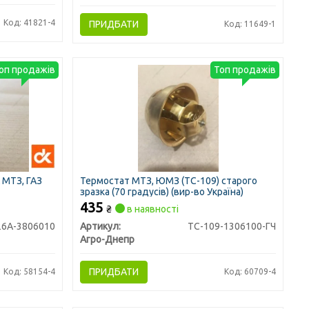
Код: 41821-4
ПРИДБАТИ
Код: 11649-1
оп продажів
Топ продажів
 МТЗ, ГАЗ
Термостат МТЗ, ЮМЗ (ТС-109) старого
зразка (70 градусів) (вир-во Україна)
435
₴
в наявності
26А-3806010
Артикул:
ТС-109-1306100-ГЧ
Агро-Днепр
ПРИДБАТИ
Код: 58154-4
Код: 60709-4