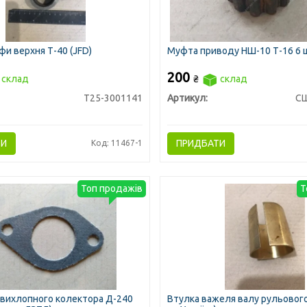
фи верхня Т-40 (JFD)
Муфта приводу НШ-10 Т-16 6 
200
склад
₴
склад
Т25-3001141
Артикул:
СШ
ТИ
ПРИДБАТИ
Код: 11467-1
Топ продажів
Т
вихлопного колектора Д-240
Втулка важеля валу рульовог