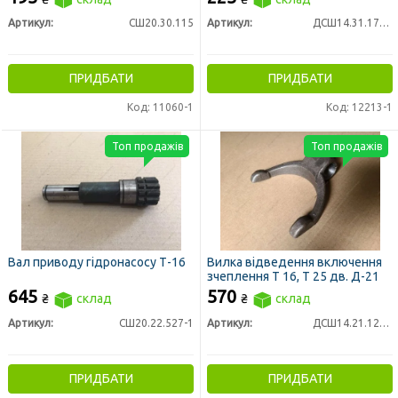
Артикул:
СШ20.30.115
Артикул:
ДСШ14.31.179-1
ПРИДБАТИ
ПРИДБАТИ
Код: 11060-1
Код: 12213-1
Топ продажів
Топ продажів
Вал приводу гідронасосу Т-16
Вилка відведення включення
зчеплення Т 16, Т 25 дв. Д-21
645
570
₴
склад
₴
склад
Артикул:
СШ20.22.527-1
Артикул:
ДСШ14.21.127-1
ПРИДБАТИ
ПРИДБАТИ