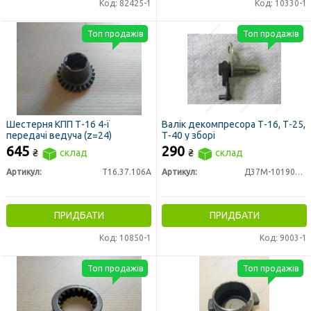
Код: 82425-1
Код: 10330-1
Топ продажів
Топ продажів
Шестерня КПП Т-16 4-ї
Валік декомпресора Т-16, Т-25,
передачі ведуча (z=24)
Т-40 у зборі
645
290
₴
склад
₴
склад
Артикул:
Т16.37.106А
Артикул:
Д37М-1019060А
ПРИДБАТИ
ПРИДБАТИ
Код: 10850-1
Код: 9003-1
Топ продажів
Топ продажів