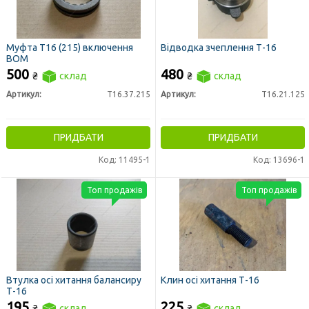
Муфта Т16 (215) включення
Відводка зчеплення Т-16
ВОМ
500
480
₴
склад
₴
склад
Артикул:
Т16.37.215
Артикул:
Т16.21.125
ПРИДБАТИ
ПРИДБАТИ
Код: 11495-1
Код: 13696-1
Топ продажів
Топ продажів
Втулка осі хитання балансиру
Клин осі хитання Т-16
Т-16
195
225
₴
склад
₴
склад