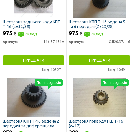
Шестерня заднього ходу КПП
Шестерня КПП Т-16 ведена 5
Т-16 (z=32/39)
та 6 передачі (Z=23/28)
975
975
₴
склад
₴
склад
Артикул:
Т16.37.131А
Артикул:
СШ20.37.116
ПРИДБАТИ
ПРИДБАТИ
Код: 10327-1
Код: 10491-1
Топ продажів
Топ продажів
Шестерня КПП Т-16 ведена 2
Шестерня приводу НШ Т-16
передачі та диференціала
(z=17)
(z=40/19)