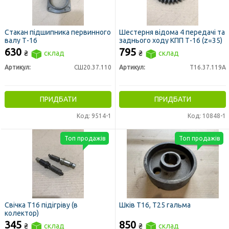
Стакан підшипника первинного
Шестерня відома 4 передачі та
валу Т-16
заднього ходу КПП Т-16 (z=35)
630
795
₴
склад
₴
склад
Артикул:
СШ20.37.110
Артикул:
Т16.37.119А
ПРИДБАТИ
ПРИДБАТИ
Код: 9514-1
Код: 10848-1
Топ продажів
Топ продажів
Свічка Т16 підігріву (в
Шків Т16, Т25 гальма
колектор)
345
850
₴
склад
₴
склад