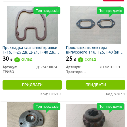
Топ продажів
Топ продажів
Прокладка клапанної кришки
Прокладка колектора
Т-16, Т-25 дв. Д-21, Т-40 дв.
випускного Т16, Т25, Т40 (вир-
Д-144 (вир-во Трібо)
во ЛЗТД)
30
25
₴
склад
₴
склад
Артикул:
Д37М-1007419-А2
Артикул:
Д37М-1008170Б-Р
ТРИБО
Трактородеталь г. Лозовая
ПРИДБАТИ
ПРИДБАТИ
Код: 10921-1
Код: 9267-1
Топ продажів
Топ продажів