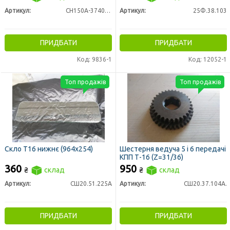
Артикул:
СН150А-3740000-1
Артикул:
25Ф.38.103
ПРИДБАТИ
ПРИДБАТИ
Код: 9836-1
Код: 12052-1
Топ продажів
Топ продажів
Скло Т16 нижнє (964х254)
Шестерня ведуча 5 і 6 передачі
КПП Т-16 (Z=31/36)
360
950
₴
склад
₴
склад
Артикул:
СШ20.51.225А
Артикул:
СШ20.37.104А.
ПРИДБАТИ
ПРИДБАТИ