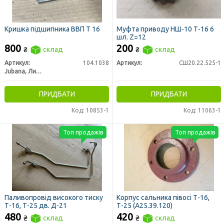
Кришка підшипника ВВП Т 16
Муфта приводу НШ-10 Т-16 6
шл. Z=12
800
200
₴
склад
₴
склад
Артикул:
104.1038
Артикул:
СШ20.22.525-1
Jubana, Литва
ПРИДБАТИ
ПРИДБАТИ
Код: 10853-1
Код: 11063-1
Топ продажів
Топ продажів
Паливопровід високого тиску
Корпус сальника півосі Т-16,
Т-16, Т-25 дв. Д-21
Т-25 (А25.39.120)
480
420
₴
склад
₴
склад