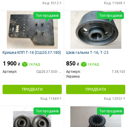
Код: 9512-1
Код: 11668-1
Топ продажів
Топ продажів
Кришка КПП Т-16 (СШ20.37.180)
Шків гальма Т-16, Т-25
1 900
850
₴
склад
₴
склад
Артикул:
СШ20.37.050-01
Артикул:
7.38.103
Украина
ПРИДБАТИ
ПРИДБАТИ
Код: 11669-1
Код: 12053-1
Топ продажів
Топ продажів