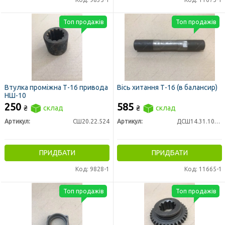
Топ продажів
Топ продажів
Втулка проміжна Т-16 привода
Вісь хитання Т-16 (в балансир)
НШ-10
250
585
₴
склад
₴
склад
Артикул:
СШ20.22.524
Артикул:
ДСШ14.31.103-1
ПРИДБАТИ
ПРИДБАТИ
Код: 9828-1
Код: 11665-1
Топ продажів
Топ продажів