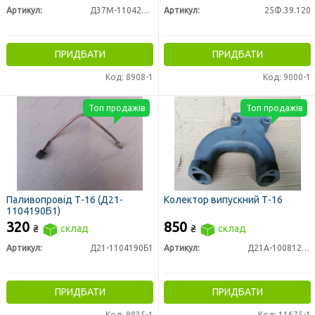
Артикул:
Д37М-1104200-11
Артикул:
25Ф.39.120
ПРИДБАТИ
ПРИДБАТИ
Код: 8908-1
Код: 9000-1
Топ продажів
Топ продажів
Паливопровід Т-16 (Д21-
Колектор випускний Т-16
1104190Б1)
320
850
₴
склад
₴
склад
Артикул:
Д21-1104190Б1
Артикул:
Д21А-1008121-В
ПРИДБАТИ
ПРИДБАТИ
Код: 9835-1
Код: 11675-1