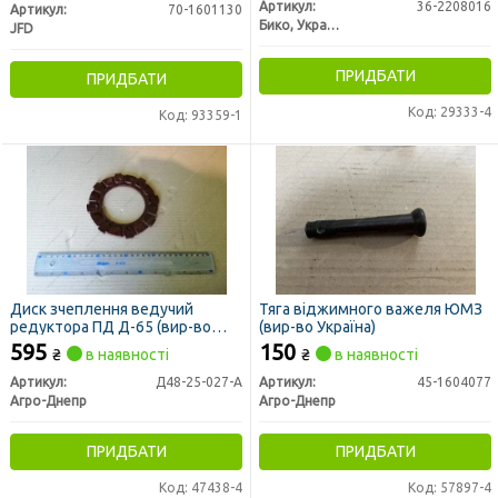
Артикул:
36-2208016
Артикул:
70-1601130
Бико, Украина
JFD
ПРИДБАТИ
ПРИДБАТИ
Код: 29333-4
Код: 93359-1
Диск зчеплення ведучий
Тяга віджимного важеля ЮМЗ
редуктора ПД Д-65 (вир-во
(вир-во Україна)
Україна)
595
150
₴
в наявності
₴
в наявності
Артикул:
Д48-25-027-А
Артикул:
45-1604077
Агро-Днепр
Агро-Днепр
ПРИДБАТИ
ПРИДБАТИ
Код: 47438-4
Код: 57897-4