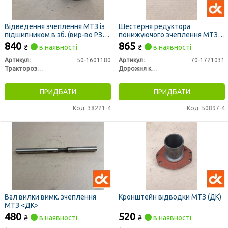
Відведення зчеплення МТЗ із
Шестерня редуктора
підшипником в зб. (вир-во РЗТ
понижуючого зчеплення МТЗ
м. Ромни)
(z=20/30) (ДК)
840
865
₴
в наявності
₴
в наявності
Артикул:
50-1601180
Артикул:
70-1721031
Тракторозапчасть г. Ромны
Дорожня карта
ПРИДБАТИ
ПРИДБАТИ
Код: 38221-4
Код: 50897-4
Вал вилки вимк. зчеплення
Кронштейн відводки МТЗ (ДК)
МТЗ <ДК>
480
520
₴
в наявності
₴
в наявності