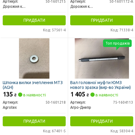
Артикул:
50-1601215
Артикул:
50-1601172-А
Дорожня карта
Дорожня карта
ПРИДБАТИ
ПРИДБАТИ
Код: 57561-4
Код: 71338-4
Топ продажів
Шпонка вилки зчеплення МТЗ
Вал головної муфти ЮМЗ
(AGH)
нового зразка (вир-во України)
135
1 405
₴
в наявності
₴
в наявності
Артикул:
50-1601218
Артикул:
75-1604113
Agrotex
Агро-Днепр
ПРИДБАТИ
ПРИДБАТИ
Код: 67401-5
Код: 58304-4