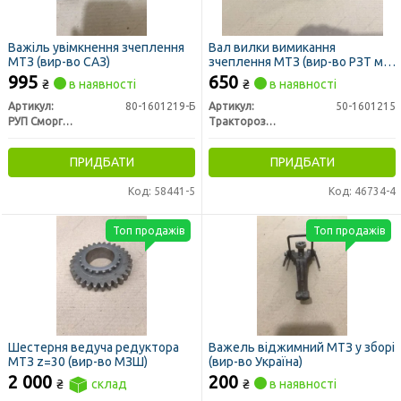
Важіль увімкнення зчеплення
Вал вилки вимикання
МТЗ (вир-во САЗ)
зчеплення МТЗ (вир-во РЗТ м.
Ромни)
995
650
₴
в наявності
₴
в наявності
Артикул:
80-1601219-Б
Артикул:
50-1601215
РУП Сморгонский агрегатный завод г. Сморгонь РБ
Тракторозапчасть г. Ромны
ПРИДБАТИ
ПРИДБАТИ
Код: 58441-5
Код: 46734-4
Топ продажів
Топ продажів
Шестерня ведуча редуктора
Важель віджимний МТЗ у зборі
МТЗ z=30 (вир-во МЗШ)
(вир-во Україна)
2 000
200
₴
склад
₴
в наявності