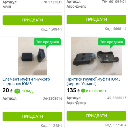
Артикул:
70-1601094-01
Артикул:
70-1721031
Агро-Днепр
МЗШ
ПРИДБАТИ
ПРИДБАТИ
Код: 56681-4
Код: 15084-1
Топ продажів
Топ продажів
Елемент муфти гнучкого
Притиск гнучкої муфти ЮМЗ
з'єднання ЮМЗ
(вир-во Україна)
20
135
₴
склад
₴
в наявності
Артикул:
45-2208017
Артикул:
36-2208016
Агро-Днепр
ПРИДБАТИ
ПРИДБАТИ
Код: 12750-4
Код: 11248-1