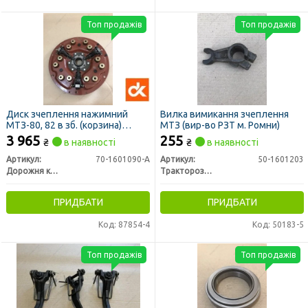
Топ продажів
Топ продажів
Диск зчеплення нажимний
Вилка вимикання зчеплення
МТЗ-80, 82 в зб. (корзина)
МТЗ (вир-во РЗТ м. Ромни)
старого зразка (ДК)
3 965
255
₴
в наявності
₴
в наявності
Артикул:
70-1601090-А
Артикул:
50-1601203
Дорожня карта
Тракторозапчасть г. Ромны
ПРИДБАТИ
ПРИДБАТИ
Код: 87854-4
Код: 50183-5
Топ продажів
Топ продажів