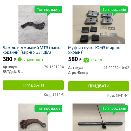
Топ продажів
Топ продажів
Важіль віджимний МТЗ (лапка
Муфта гнучка ЮМЗ (вир-во
корзини) (вир-во БЗТДіА)
Україна)
380
580
₴
в наявності
₴
склад
Артикул:
70-1601094
Артикул:
45-22080-10-02
БЗТДиА, Беларусь
Агро-Днепр
ПРИДБАТИ
ПРИДБАТИ
Код: 9692-5
Код: 59414-1
Топ продажів
Топ продажів