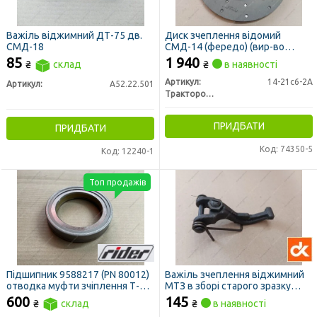
Важіль віджимний ДТ-75 дв.
Диск зчеплення відомий
СМД-18
СМД-14 (фередо) (вир-во
Лозова)
85
1 940
₴
склад
₴
в наявності
Артикул:
14-21с6-2А
Артикул:
А52.22.501
Трактородеталь г. Лозовая
ПРИДБАТИ
ПРИДБАТИ
Код: 74350-5
Код: 12240-1
Топ продажів
Підшипник 9588217 (PN 80012)
Важіль зчеплення віджимний
отводка муфти зчіплення Т-16,
МТЗ в зборі старого зразку
ДТ-75, Т-25, Т-40 (вижимний)
(лапка) (ДК)
600
145
₴
склад
₴
в наявності
(RIDER)