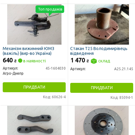
Топ продажів
Механізм вижимний ЮМЗ
Стакан Т25 Володимирівець
(важіль) (вир-во Україна)
відведення
640
1 470
₴
в наявності
₴
склад
Артикул:
45-1604030
Артикул:
А25.21.145
Агро-Днепр
ПРИДБАТИ
ПРИДБАТИ
Код: 60626-4
Код: 85094-1