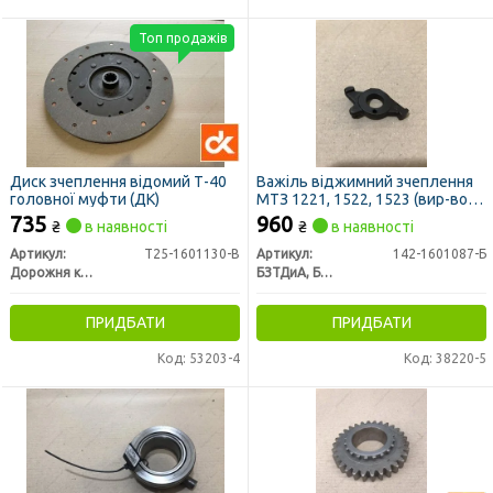
Топ продажів
Диск зчеплення відомий Т-40
Важіль віджимний зчеплення
головної муфти (ДК)
МТЗ 1221, 1522, 1523 (вир-во
БЗТДиА)
735
960
₴
в наявності
₴
в наявності
Артикул:
Т25-1601130-В
Артикул:
142-1601087-Б
Дорожня карта
БЗТДиА, Беларусь
ПРИДБАТИ
ПРИДБАТИ
Код: 53203-4
Код: 38220-5