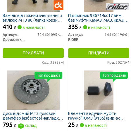
Важіль відтяжний зчеплення з
Підшипник 986714кс17 виж.
вилкою МТЗ 80 (лапка корзини)
без муфти КамАЗ, МАЗ, КрАЗ,
к-кт 3шт (ДК)
МТЗ, УРАЛ (RIDER)
410
335
₴
в наявності
₴
в наявності
Артикул:
70-1601095 -01
Артикул:
14.1601196-01
Дорожня карта
RIDER
ПРИДБАТИ
ПРИДБАТИ
Код: 32928-4
Код: 30275-4
Топ продажів
Топ продажів
Диск відомий МТЗ гумовий
Елемент ведучий муфти
демпфер (азбестові накладки)
гнучкої ЮМЗ (9155) (вир-во
(вир-во JFD)
Біко)
795
25
₴
склад
₴
в наявності