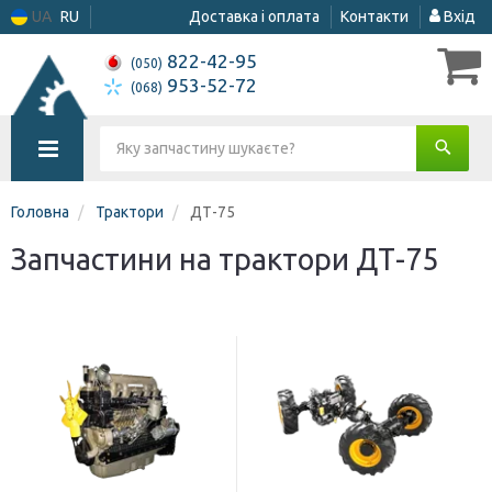
UA
RU
Доставка і оплата
Контакти
Вхід
822-42-95
(050)
953-52-72
(068)
Головна
Трактори
ДТ-75
Запчастини на трактори ДТ-75