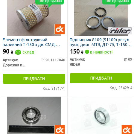
Топ продажів
Топ продажів
Елемент фільтруючий
Підшипник 8109 (51109) регул.
паливний Т-150 з дв. СМД,
пуск. двиг. МТЗ, ДТ-75, Т-150,
ДОН 1500, НИВА СК 5 метал.
регул. розкіс МТЗ (RIDER)
90
150
₴
склад
₴
в наявності
наскрізний 12х9 см (ДК)
Артикул:
8109
Артикул:
Т150-1117040
RIDER
Дорожня карта
ПРИДБАТИ
ПРИДБАТИ
Код: 25429-4
Код: 81717-1