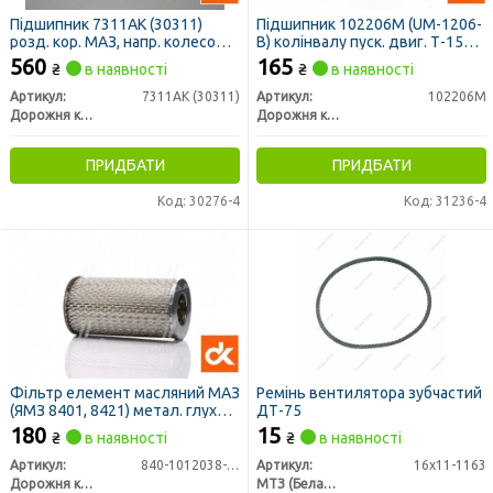
Підшипник 7311АК (30311)
Підшипник 102206М (UM-1206-
розд. кор. МАЗ, напр. колесо
B) колінвалу пуск. двиг. Т-150,
ДТ-75, Т-150 (ДК)
ДТ-75 (ДК)
560
165
₴
в наявності
₴
в наявності
Артикул:
7311АК (30311)
Артикул:
102206М
Дорожня карта
Дорожня карта
ПРИДБАТИ
ПРИДБАТИ
Код: 30276-4
Код: 31236-4
Фільтр елемент масляний МАЗ
Ремінь вентилятора зубчастий
(ЯМЗ 8401, 8421) метал. глухий
ДТ-75
<ДК>
180
15
₴
в наявності
₴
в наявності
Артикул:
840-1012038-12
Артикул:
16х11-1163
Дорожня карта
МТЗ (Беларусь)