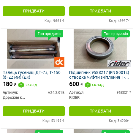
ПРИДБАТИ
ПРИДБАТИ
Код: 9661-1
Код: 49937-1
Топ продажів
Топ продажів
Палець гусениці ДТ-75, Т-150
Підшипник 9588217 (PN 80012)
(d=22 мм) (ДК)
отводка муфти зчіплення Т-16,
ДТ-75, Т-25, Т-40 (вижимний)
180
600
₴
склад
₴
склад
(RIDER)
Артикул:
А34.2.01В
Артикул:
9588217
Дорожня карта
RIDER
ПРИДБАТИ
ПРИДБАТИ
Код: 53199-1
Код: 34200-1