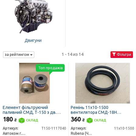
Двигуни
1 - 14 из 14
за рейтингом
Фільтри
Топ продажів
Елемент фільтруючий
Ремінь 11х10-1500
паливний СМД, Т-150 з дв.
вентилятора СМД-18Н
СМД, ДОН 1500, НИВА СК 5
(трактор ДТ-75), СМД-21/22
180
360
₴
склад
₴
склад
наскрізний (ЛААЗ)
(комбайни НИВА), ПАЗ (вир-во
Rubena)
Артикул:
Т150-1117040
Артикул:
11х10-1500
Автоком г. Ливны
Rubena (Чехия)