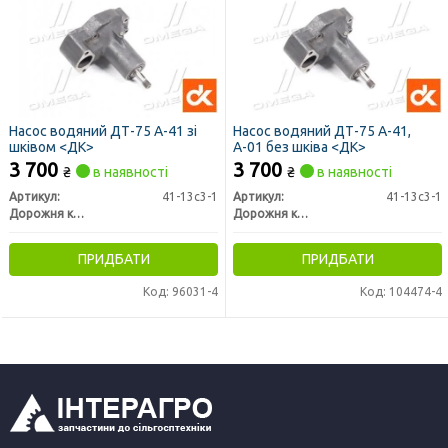
Насос водяний ДТ-75 А-41 зі
Насос водяний ДТ-75 А-41,
шківом <ДК>
А-01 без шківа <ДК>
3 700
3 700
₴
в наявності
₴
в наявності
Артикул:
41-13с3-1
Артикул:
41-13с3-1
Дорожня карта
Дорожня карта
ПРИДБАТИ
ПРИДБАТИ
Код: 96031-4
Код: 104474-4