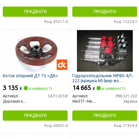
ПРИДБАТИ
ПРИДБАТИ
Код: 81617-4
Код: 15324-5
Коток опорний ДТ 75 <ДК>
Гідророзподільник МР80-4/1-
222 (кришка М) (вир-во
Гідросила)
3 135
14 665
₴
в наявності
₴
в наявності
Артикул:
54.31.021И
Артикул:
Р80-3/1-222
Дорожня карта
МеЗТГ- Мелитопольский завод гидроагрегатов
Україна
ПРИДБАТИ
ПРИДБАТИ
Код: 60063-4
Код: 31954-4