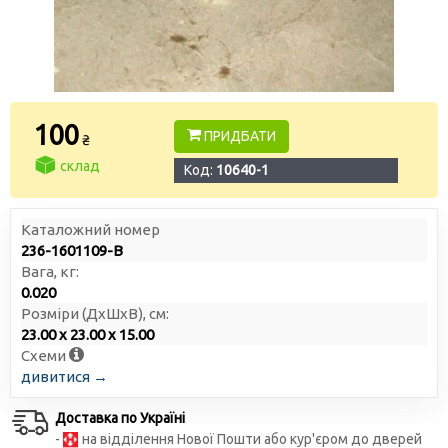
100
ПРИДБАТИ
₴
склад
Код:
10640-1
Каталожний номер
236-1601109-В
Вага, кг:
0.020
Розміри (ДxШxВ), см:
23.00 x 23.00 x 15.00
Схеми
дивитися →
Доставка по Україні
-
на відділення Нової Пошти або кур'єром до дверей