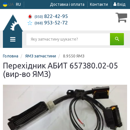
UA
RU
Доставка і оплата
Контакти
Вхід
822-42-95
(050)
953-52-72
(068)
Головна
ЯМЗ запчастини
8.9550 ЯМЗ
Перехідник АБИТ 657380.02-05
(вир-во ЯМЗ)