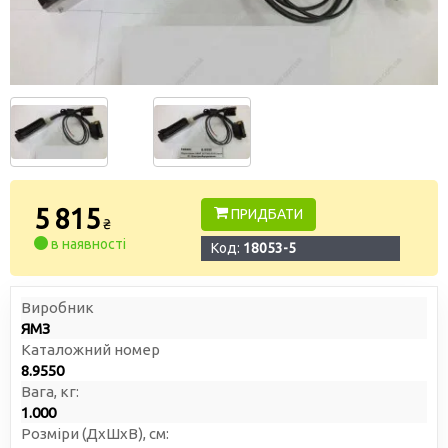
5 815
ПРИДБАТИ
₴
в наявності
Код:
18053-5
Виробник
ЯМЗ
Каталожний номер
8.9550
Вага, кг:
1.000
Розміри (ДxШxВ), см: