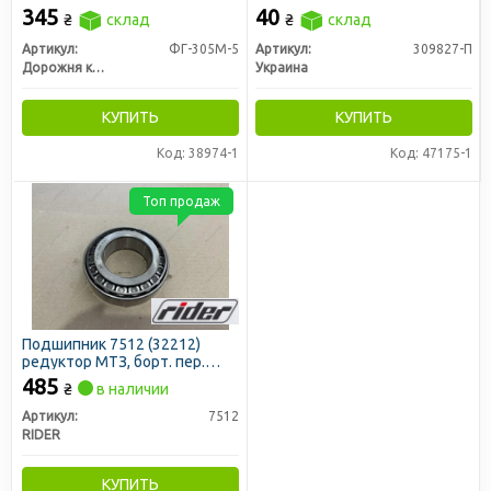
галогеновой лампой H4 в
345
40
₴
склад
₴
склад
метал. корпусе
(отражатель127мм) (ДК)
Артикул:
ФГ-305М-5
Артикул:
309827-П
Дорожня карта
Украина
КУПИТЬ
КУПИТЬ
Код: 38974-1
Код: 47175-1
Топ продаж
Подшипник 7512 (32212)
редуктор МТЗ, борт. пер.
Т-25, Т-16 (RIDER)
485
₴
в наличии
Артикул:
7512
RIDER
КУПИТЬ