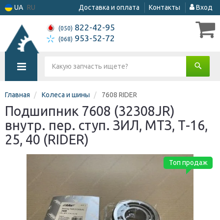
UA
RU
Доставка и оплата
Контакты
Вход
822-42-95
(050)
953-52-72
(068)
Главная
Колеса и шины
7608 RIDER
Подшипник 7608 (32308JR)
внутр. пер. ступ. ЗИЛ, МТЗ, Т-16,
25, 40 (RIDER)
Топ продаж