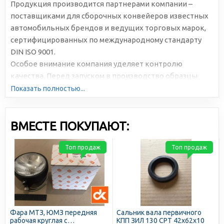
Продукция производится партнерами компании –
поставщиками для сборочных конвейеров известных
автомобильных брендов и ведущих торговых марок,
сертифицированных по международному стандарту
DIN ISO 9001.
Особое внимание компания уделяет контролю
качества. Перед запуском в производство образцы
подвергаются многократному и всестороннему
Показать полностью...
тестированию.
ВМЕСТЕ ПОКУПАЮТ:
Топ продаж
Топ продаж
Фара МТЗ, ЮМЗ передняя
Сальник вала первичного
рабочая круглая с
КПП ЗИЛ 130 СРТ 42х62х10