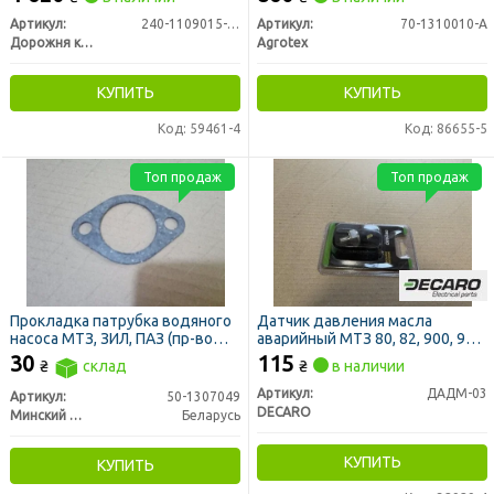
Артикул:
240-1109015-A-09
Артикул:
70-1310010-А
Дорожня карта
Agrotex
КУПИТЬ
КУПИТЬ
Код: 59461-4
Код: 86655-5
Топ продаж
Топ продаж
Прокладка патрубка водяного
Датчик давления масла
насоса МТЗ, ЗИЛ, ПАЗ (пр-во
аварийный МТЗ 80, 82, 900, 950,
ММЗ)
822, 1025, 1221 (DECARO)
30
115
₴
склад
₴
в наличии
Артикул:
ДАДМ-03
Артикул:
50-1307049
DECARO
Минский Моторный Завод
Беларусь
КУПИТЬ
КУПИТЬ