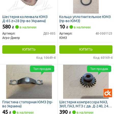
Шестерня коленвала ЮМЗ
Кольцо уплотнительное ЮМЗ
Д-65 z=28 (пр-во Украина)
(пр-во ЮМЗ)
580
10
₴
в наличии
₴
в наличии
Артикул:
Д03-005
Артикул:
40-3001123
Агро-Днепр
ЮМЗ
КУПИТЬ
КУПИТЬ
Код: 10649-4
Код: 60169-4
Топ продаж
Топ продаж
Пластина стопорная ЮМЗ (пр-
Шестерня компрессора МАЗ,
во Украина)
ЗИЛ, ПАЗ, МТЗ с дв. Д-240, 243,
245, 260 (ДК)
45
390
₴
в наличии
₴
в наличии