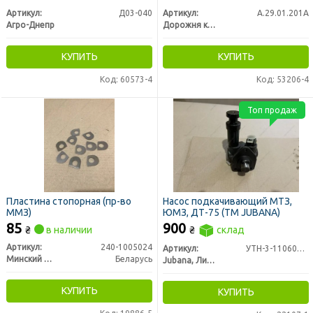
Артикул:
Д03-040
Артикул:
А.29.01.201А
Агро-Днепр
Дорожня карта
КУПИТЬ
КУПИТЬ
Код: 60573-4
Код: 53206-4
Топ продаж
Пластина стопорная (пр-во
Насос подкачивающий МТЗ,
ММЗ)
ЮМЗ, ДТ-75 (ТМ JUBANA)
85
900
₴
в наличии
₴
склад
Артикул:
240-1005024
Артикул:
УТН-3-1106010-А4
Минский Моторный Завод
Беларусь
Jubana, Литва
КУПИТЬ
КУПИТЬ