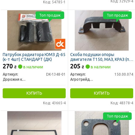
Код: 32929-4
Код: 54785-1
Топ продаж
Топ продаж
Патрубок радиатора ЮМЗ Д-65
Скоба подушки опоры
(к-т 4шт) СТАНДАРТ (ДК)
двигателя Т150, МАЗ, КРАЗ (пр-
во Украина)
270
205
₴
в наличии
₴
в наличии
Артикул:
DK-1348-01
Артикул:
150.00.074
Дорожня карта
Агротрейд, Украина
КУПИТЬ
КУПИТЬ
Код: 43665-4
Код: 48378-4
Топ продаж