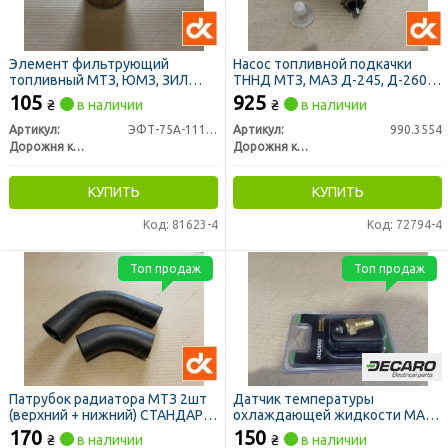
Элемент фильтрующий
Насос топливной подкачки
топливный МТЗ, ЮМЗ, ЗИЛ
ТННД МТЗ, МАЗ Д-245, Д-260
5301 Т-40 тонкой очистки
(насос MOTORPAL) (ДК)
105
925
₴
в наличии
₴
в наличии
метал. (ДК)
Артикул:
ЭФТ-75А-1117040
Артикул:
990.3554
Дорожня карта
Дорожня карта
КУПИТЬ
КУПИТЬ
Код: 81623-4
Код: 72794-4
Топ продаж
Топ продаж
Патрубок радиатора МТЗ 2шт
Датчик температуры
(верхний + нижний) СТАНДАРТ
охлаждающей жидкости МАЗ,
(ДК)
ГАЗ, КРАЗ, ЗИЛ, МТЗ под болт
170
150
₴
в наличии
₴
в наличии
(DECARO)