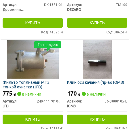
Артикул:
DK-1351-01
Артикул:
ТМ100
Дорожня карта
DECARO
КУПИТЬ
КУПИТЬ
Код: 41825-4
Код: 38624-4
Топ продаж
Фильтр топливный МТЗ
Клин оси качания (пр-во ЮМЗ)
тонкой очистки (JFD)
775
170
₴
в наличии
₴
в наличии
Артикул:
240-1117010-А-01
Артикул:
36-3000105-Б
JFD
ЮМЗ
КУПИТЬ
КУПИТЬ
Код: 10187-8
Код: 59415-4