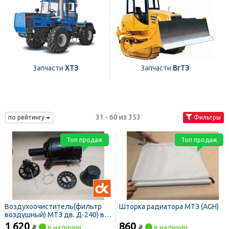
Запчасти
ХТЗ
Запчасти
ВгТЗ
31 - 60 из 353
по рейтингу
Фильтры
Топ продаж
Топ продаж
Воздухоочиститель(фильтр
Шторка радиатора МТЗ (AGH)
воздушный) МТЗ дв. Д-240) в
сборе (ДК)
1 620
860
₴
в наличии
₴
в наличии