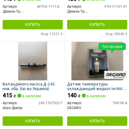
Артикул:
4УТН3-1111410-30
Артикул:
УТН-11101-01
Дизель-Транс
Дизель-Транс
КУПИТЬ
КУПИТЬ
Код: 15221-5
Код: 58046-5
Топ продаж
Вал водяного насоса Д-245
Датчик температуры
нов. обр. (пр-во Украина)
охлаждающей жидкости МАЗ,
ГАЗ (под клемму) (DECARO)
415
140
₴
в наличии
₴
в наличии
Артикул:
245-1307052-Г
Артикул:
ТМ100 А
Агро-Днепр
DECARO
КУПИТЬ
КУПИТЬ