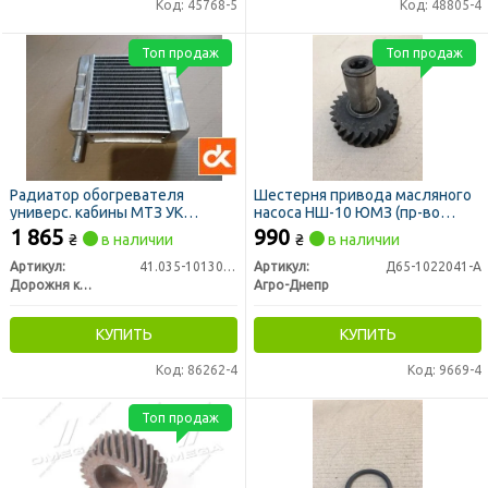
Код: 45768-5
Код: 48805-4
Топ продаж
Топ продаж
Радиатор обогревателя
Шестерня привода масляного
универс. кабины МТЗ УК
насоса НШ-10 ЮМЗ (пр-во
(патрубки в разные стороны)
Украина)
1 865
990
₴
в наличии
₴
в наличии
(алюминий) (ДК)
Артикул:
41.035-1013010-А
Артикул:
Д65-1022041-А
Дорожня карта
Агро-Днепр
КУПИТЬ
КУПИТЬ
Код: 86262-4
Код: 9669-4
Топ продаж