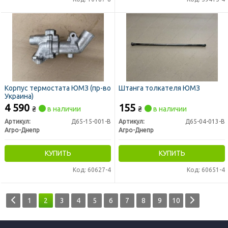
Корпус термостата ЮМЗ (пр-во
Штанга толкателя ЮМЗ
Украина)
4 590
155
₴
в наличии
₴
в наличии
Артикул:
Д65-15-001-В
Артикул:
Д65-04-013-В
Агро-Днепр
Агро-Днепр
КУПИТЬ
КУПИТЬ
Код: 60627-4
Код: 60651-4
1
2
3
4
5
6
7
8
9
10