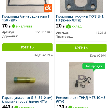
Прокладка бачка радиатора Т
Прокладка турбины ТКР8,5Н1,
150 <ДК>
Н3 (пр-во ЛЗТД)
70
20
₴
в наличии
₴
склад
Артикул:
150-13010-3
Артикул:
19.28с8
Дорожня карта
Трактородеталь г. Лозовая
КУПИТЬ
КУПИТЬ
Код: 56589-4
Код: 9266-1
Топ продаж
Пара плунжерная Д-245 (10 мм)
Ремкомплект ТННД МТЗ, ЮМЗ
(лыска на торце) (пр-во ЧТА)
(ЧТА)
440
130
₴
в наличии
₴
в наличии