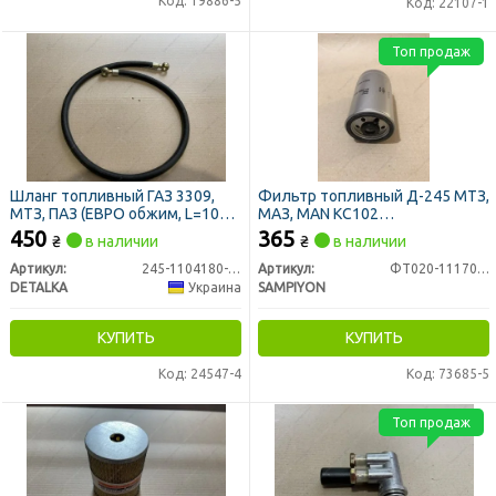
Код: 19886-5
Код: 22107-1
Топ продаж
Шланг топливный ГАЗ 3309,
Фильтр топливный Д-245 МТЗ,
МТЗ, ПАЗ (ЕВРО обжим, L=1045
МАЗ, MAN KC102
мм, дв. ММЗ 245 ЕВРО-2) НД
(закручивающийся) (пр-во
450
365
₴
в наличии
₴
в наличии
(DETALKA)
SAMPIYON)
Артикул:
245-1104180-А1-06
Артикул:
ФТ020-1117010 (CS 1438 M)
DETALKA
Украина
SAMPIYON
КУПИТЬ
КУПИТЬ
Код: 24547-4
Код: 73685-5
Топ продаж