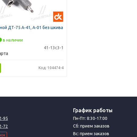
ной ДТ-75 А-41, А-01 без шкива
в наличии
41-13с3-1
арта
Код: 104474-4
График работы
2-95
Пн-Пт: 8:30-17:00
Сб: прием заказов
2-72
Вс: прием заказов
нок