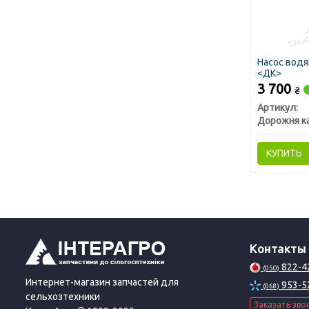
Насос водя
<ДК>
3 700
₴
Артикул:
Дорожня к
КУПИТЬ
Контакты
822-4
(050)
Интернет-магазин запчастей для
953-5
(068)
сельхозтехники
Заказать зво