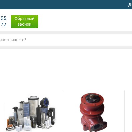
Д
-95
Обратный
-72
звонок