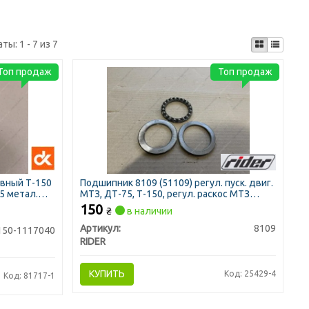
аты:
1 - 7 из 7
Топ продаж
Топ продаж
вный Т-150
Подшипник 8109 (51109) регул. пуск. двиг.
5 метал.
МТЗ, ДТ-75, Т-150, регул. раскос МТЗ
(RIDER)
150
₴
в наличии
Артикул:
8109
150-1117040
RIDER
КУПИТЬ
Код: 25429-4
Код: 81717-1