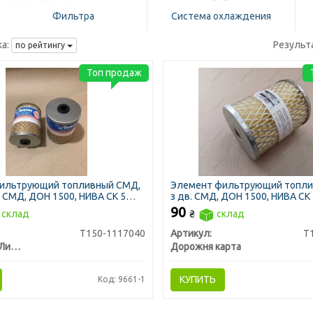
Фильтра
Система охлаждения
а:
Результ
по рейтингу
Топ продаж
ильтрующий топливный СМД,
Элемент фильтрующий топли
в. СМД, ДОН 1500, НИВА СК 5
з дв. СМД, ДОН 1500, НИВА СК 
ЛААЗ)
сквозной 12х9 см (ДК)
90
склад
₴
склад
Т150-1117040
Артикул:
Т
Автоком г. Ливны
Дорожня карта
КУПИТЬ
Код: 9661-1