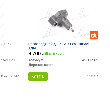
й ДТ-75
Насос водяной ДТ-75 А-41 со шкивом
<ДК>
3 700
₴
в наличии
16х11-1163
Артикул:
41-13с3-1
Дорожня карта
КУПИТЬ
Код: 15324-5
Код: 96031-4