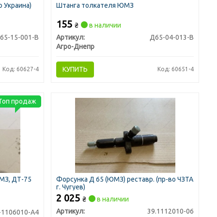
о Украина)
Штанга толкателя ЮМЗ
155
₴
в наличии
65-15-001-В
Артикул:
Д65-04-013-В
Агро-Днепр
КУПИТЬ
Код: 60627-4
Код: 60651-4
Топ продаж
МЗ, ДТ-75
Форсунка Д 65 (ЮМЗ) реставр. (пр-во ЧЗТА
г. Чугуев)
2 025
₴
в наличии
Артикул:
39.1112010-06
-1106010-А4