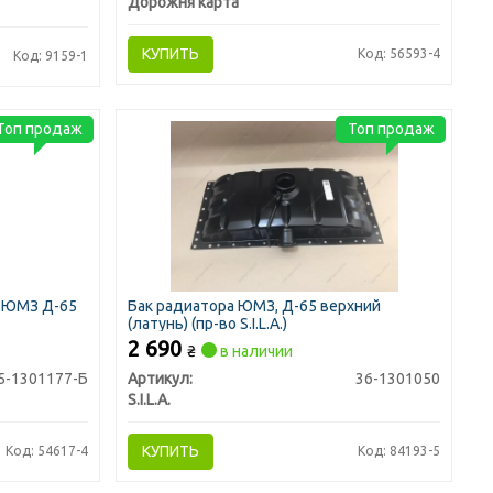
Дорожня карта
КУПИТЬ
Код: 56593-4
Код: 9159-1
Топ продаж
Топ продаж
о ЮМЗ Д-65
Бак радиатора ЮМЗ, Д-65 верхний
(латунь) (пр-во S.I.L.A.)
2 690
₴
в наличии
5-1301177-Б
Артикул:
36-1301050
S.I.L.A.
КУПИТЬ
Код: 54617-4
Код: 84193-5