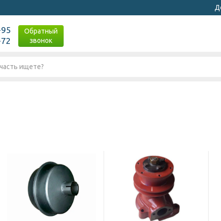
Д
-95
Обратный
-72
звонок