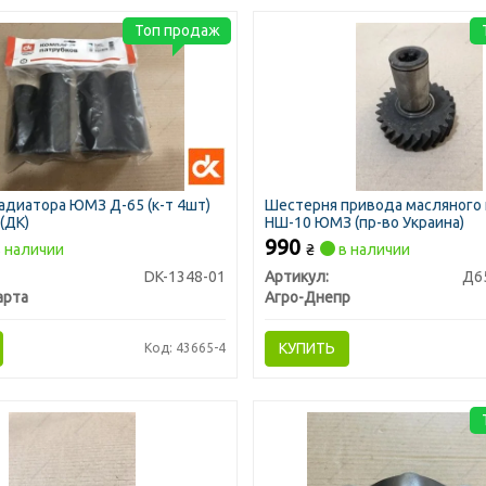
Топ продаж
адиатора ЮМЗ Д-65 (к-т 4шт)
Шестерня привода масляного 
(ДК)
НШ-10 ЮМЗ (пр-во Украина)
990
 наличии
₴
в наличии
DK-1348-01
Артикул:
Д6
арта
Агро-Днепр
КУПИТЬ
Код: 43665-4