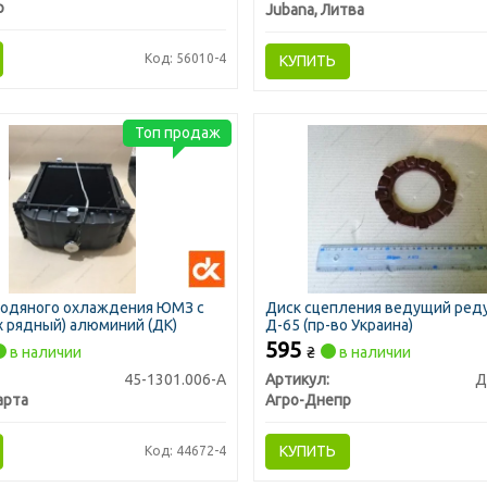
р
Jubana, Литва
Код: 56010-4
КУПИТЬ
Топ продаж
водяного охлаждения ЮМЗ с
Диск сцепления ведущий ред
-х рядный) алюминий (ДК)
Д-65 (пр-во Украина)
595
в наличии
₴
в наличии
45-1301.006-А
Артикул:
Д
арта
Агро-Днепр
КУПИТЬ
Код: 44672-4