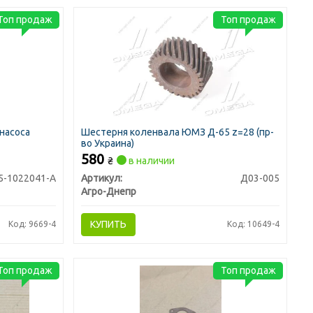
Топ продаж
Топ продаж
насоса
Шестерня коленвала ЮМЗ Д-65 z=28 (пр-
во Украина)
580
₴
в наличии
5-1022041-А
Артикул:
Д03-005
Агро-Днепр
КУПИТЬ
Код: 9669-4
Код: 10649-4
Топ продаж
Топ продаж