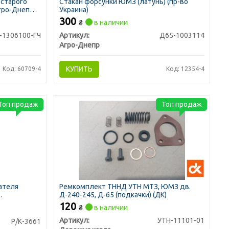
 старого
Стакан форсунки ЮМЗ (латунь) (пр-во
Агро-Днепр
Украина)
300
₴
в наличии
-1306100-ГЧ
Артикул:
Д65-1003114
Агро-Днепр
КУПИТЬ
Код: 60709-4
Код: 12354-4
Топ продаж
Топ продаж
ателя
Ремкомплект ТННД УТН МТЗ, ЮМЗ дв.
Д-240-245, Д-65 (подкачки) (ДК)
120
₴
в наличии
Артикул:
УТН-11101-01
Р/К-3661