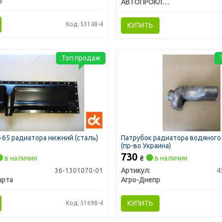
р
АВТОПРОКЛАДКА
Код: 53148-4
КУПИТЬ
Топ продаж
65 радиатора нижний (сталь)
Патрубок радиатора водяног
(пр-во Украина)
730
в наличии
₴
в наличии
36-1301070-01
Артикул:
4
арта
Агро-Днепр
КУПИТЬ
Код: 51698-4