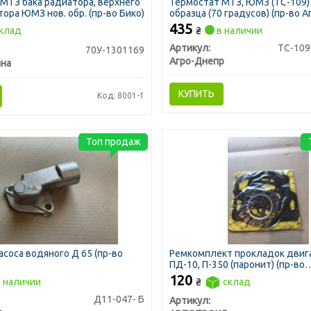
МТЗ бака радиатора, верхнего
Термостат МТЗ, ЮМЗ (ТС-109)
тора ЮМЗ нов. обр. (пр-во Бико)
образца (70 градусов) (пр-во 
Украина)
435
клад
₴
в наличии
Артикул:
ТС-109
70У-1301169
Агро-Днепр
ина
КУПИТЬ
Код: 8001-1
Топ продаж
асоса водяного Д 65 (пр-во
Ремкомплект прокладок двиг
ПД-10, П-350 (паронит) (пр-во
АВТОПРОКЛАДКА)
120
 наличии
₴
склад
Д11-047- Б
Артикул: