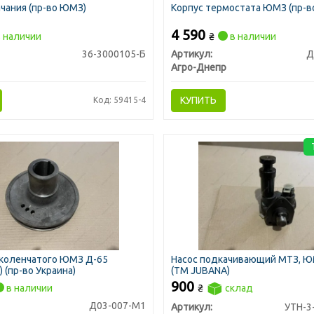
ачания (пр-во ЮМЗ)
Корпус термостата ЮМЗ (пр-в
4 590
 наличии
₴
в наличии
36-3000105-Б
Артикул:
Д
Агро-Днепр
КУПИТЬ
Код: 59415-4
 коленчатого ЮМЗ Д-65
Насос подкачивающий МТЗ, Ю
 (пр-во Украина)
(ТМ JUBANA)
900
в наличии
₴
склад
Д03-007-М1
Артикул:
УТН-3