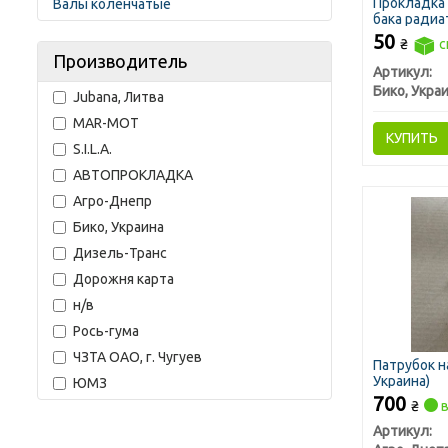
Прокладка 
Валы коленчатые
бака радиа
50
₴
с
Производитель
Артикул:
Бико, Укра
Jubana, Литва
MAR-MOT
КУПИТЬ
S.I.L.A.
АВТОПРОКЛАДКА
Агро-Днепр
Бико, Украина
Дизель-Транс
Дорожня карта
н/в
Рось-гума
ЧЗТА ОАО, г. Чугуев
Патрубок н
Украина)
ЮМЗ
700
₴
в
Артикул: