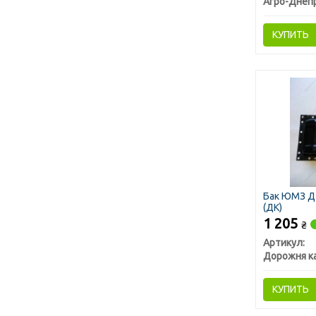
Агро-Днеп
КУПИТЬ
Бак ЮМЗ Д-
(ДК)
1 205
₴
Артикул:
Дорожня к
КУПИТЬ