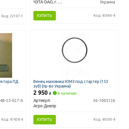
ЧЗТА ОАО, г. Чугуев
Украина
КУПИТЬ
Код: 43666-4
Код: 22107-1
уктора ПД
Венец маховика ЮМЗ под стартер (153
зуб) (пр-во Украина)
2 950
₴
в наличии
48-25-027-А
Артикул:
36-1005126
Агро-Днепр
КУПИТЬ
Код: 47438-4
Код: 49200-4