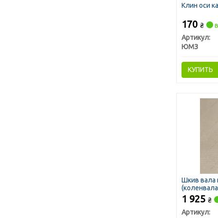
Клин оси к
170
₴
в
Артикул:
ЮМЗ
КУПИТЬ
Шкив вала
(коленвала)
1 925
₴
Артикул: