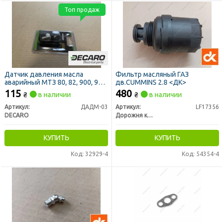
Топ продаж
Датчик давления масла
Фильтр масляный ГАЗ
аварийный МТЗ 80, 82, 900, 950,
дв.CUMMINS 2.8 <ДК>
822, 1025, 1221 (DECARO)
115
480
₴
в наличии
₴
в наличии
Артикул:
ДАДМ-03
Артикул:
LF17356
DECARO
Дорожня карта
КУПИТЬ
КУПИТЬ
Код: 32929-4
Код: 54354-4