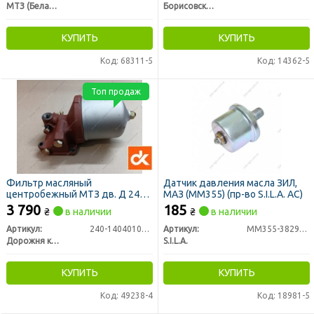
МТЗ (Беларусь)
Борисовский Завод Агрегатов, Беларусь
КУПИТЬ
КУПИТЬ
Код: 68311-5
Код: 14362-5
Топ продаж
Фильтр масляный
Датчик давления масла ЗИЛ,
центробежный МТЗ дв. Д 240,
МАЗ (ММ355) (пр-во S.I.L.A. AC)
Д 243 (центрифуга) (ДК)
3 790
185
₴
в наличии
₴
в наличии
Артикул:
240-1404010А-01
Артикул:
ММ355-3829010
Дорожня карта
S.I.L.A.
КУПИТЬ
КУПИТЬ
Код: 49238-4
Код: 18981-5