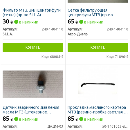
Фильтр МТЗ, ЗИЛ центрифуги
Сетка фильтрующая
(сетка) (пр-во S.I.L.A)
центрифуги МТЗ (пр-во
Украина)
30
65
₴
в наличии
₴
в наличии
Артикул:
240-1404110
Артикул:
240-1404110
S.I.L.A.
Агро-Днепр
КУПИТЬ
КУПИТЬ
Код: 68084-5
Код: 71896-5
Датчик аварийного давления
Прокладка масляного картера
масла МТЗ (штекерное
МТЗ (резино-пробка светлая, к-
подключение) (ММ111) (пр-во
т из 2шт) (пр-во Рось-Гума)
85
85
₴
в наличии
₴
в наличии
Юбана)
Артикул:
ДАДМ-03
Артикул:
50-1401063-В1проб