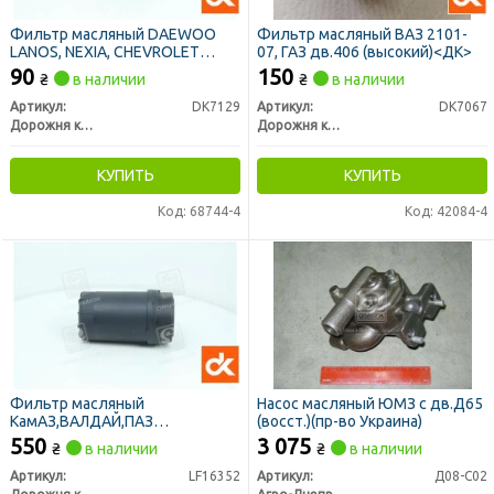
Фильтр масляный DAEWOO
Фильтр масляный ВАЗ 2101-
LANOS, NEXIA, CHEVROLET
07, ГАЗ дв.406 (высокий)<ДК>
AVEO, LACETTI <ДК>
90
150
₴
в наличии
₴
в наличии
Артикул:
DK7129
Артикул:
DK7067
Дорожня карта
Дорожня карта
КУПИТЬ
КУПИТЬ
Код: 68744-4
Код: 42084-4
Фильтр масляный
Насос масляный ЮМЗ с дв.Д65
КамАЗ,ВАЛДАЙ,ПАЗ
(восст.)(пр-во Украина)
дв.CUMMINS 3,8 <ДК>
550
3 075
₴
в наличии
₴
в наличии
Артикул:
LF16352
Артикул:
Д08-С02