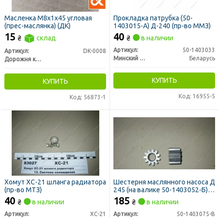
Масленка М8х1x45 угловая
Прокладка патрубка (50-
(прес-маслянка) (ДК)
1403015-А) Д-240 (пр-во ММЗ)
15
40
₴
склад
₴
в наличии
Артикул:
50-1403033
Артикул:
DK-0008
Минский Моторный Завод
Беларусь
Дорожня карта
КУПИТЬ
КУПИТЬ
Код: 16955-5
Код: 56873-1
Хомут ХС-21 шланга радиатора
Шестерня маслянного насоса Д
(пр-во МТЗ)
245 (на валике 50-1403052-Б)
(пр-во БЗА)
40
185
₴
в наличии
₴
в наличии
Артикул:
ХС-21
Артикул:
50-1403075-В