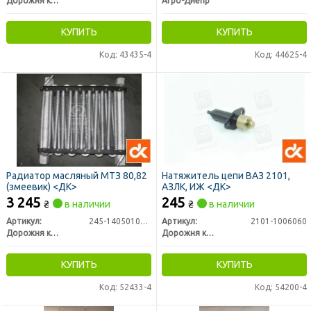
Дорожня карта
Агро-Днепр
КУПИТЬ
КУПИТЬ
Код: 43435-4
Код: 44625-4
Радиатор масляный МТЗ 80,82
Натяжитель цепи ВАЗ 2101,
(змеевик) <ДК>
АЗЛК, ИЖ <ДК>
3 245
245
₴
в наличии
₴
в наличии
Артикул:
245-1405010А-01
Артикул:
2101-1006060
Дорожня карта
Дорожня карта
КУПИТЬ
КУПИТЬ
Код: 52433-4
Код: 54200-4