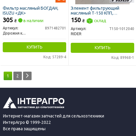
Фильтр масляный БОГДАН,
Элемент фильтрующий
ISUZU <ДК>
масляный Т-150 КПП,
гидросистемы МТЗ,
305
150
₴
в наличии
₴
склад
метал.ДОН 1500,Т-40 (RIDER)
Артикул:
8971482701
Артикул:
Т150-1012040
Дорожня карта
RIDER
КУПИТЬ
КУПИТЬ
Код: 57289-4
Код: 89968-1
1
2
Интернет-магазин запчастей для сельхозтехники
ИнтерАгро © 1999-2022
Все права защищены