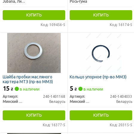
Jubana, Литва
Рось-гума
КУПИТЬ
КУПИТЬ
Код: 109456-5
Код: 16174-5
Шайба пробки масляного
Кольцо упорное (пр-во ММЗ)
картера МТЗ (пр-во ММЗ)
15
5
₴
в наличии
₴
в наличии
Артикул:
240-1401168
Артикул:
240-1404033
Минский Моторный Завод
Беларусь
Минский Моторный Завод
Беларусь
КУПИТЬ
КУПИТЬ
Код: 16377-5
Код: 20315-5