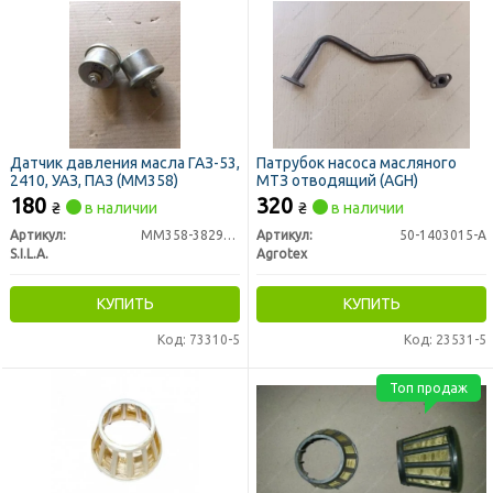
Датчик давления масла ГАЗ-53,
Патрубок насоса масляного
2410, УАЗ, ПАЗ (ММ358)
МТЗ отводящий (AGH)
180
320
₴
в наличии
₴
в наличии
Артикул:
ММ358-3829010
Артикул:
50-1403015-А
S.I.L.A.
Agrotex
КУПИТЬ
КУПИТЬ
Код: 73310-5
Код: 23531-5
Топ продаж