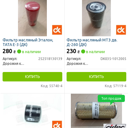
Фильтр масляный Эталон,
Фильтр масляный МТЗ дв.
TATA Е-3 (ДК)
Д-260 (ДК)
280
230
₴
в наличии
₴
в наличии
Артикул:
252518130139
Артикул:
DK035-1012005
Дорожня карта
Дорожня карта
КУПИТЬ
КУПИТЬ
Код: 55740-4
Код: 57119-4
Топ продаж