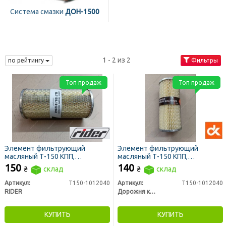
Система смазки
ДОН-1500
1 - 2 из 2
по рейтингу
Фильтры
Топ продаж
Топ продаж
Элемент фильтрующий
Элемент фильтрующий
масляный Т-150 КПП,
масляный Т-150 КПП,
гидросистемы МТЗ,
гидросистемы МТЗ метал.
150
140
₴
склад
₴
склад
метал.ДОН 1500,Т-40 (RIDER)
ДОН 1500 (ДК)
Артикул:
Т150-1012040
Артикул:
Т150-1012040
RIDER
Дорожня карта
КУПИТЬ
КУПИТЬ