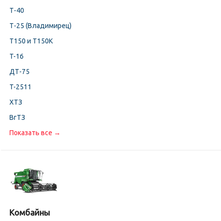
Т-40
Т-25 (Владимирец)
Т150 и Т150К
T-16
ДТ-75
T-2511
ХТЗ
ВгТЗ
Показать все →
Комбайны