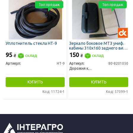
Топ продаж
Топ продаж
Уплотнитель стекла НТ-9
Зеркало боковое МТЗ униф.
кабины 310х160 заднего вида
(ДК)
95
150
₴
склад
₴
склад
Артикул:
НТ-9
Артикул:
80-8201050
Дорожня карта
КУПИТЬ
КУПИТЬ
Код: 11724-1
Код: 57099-1