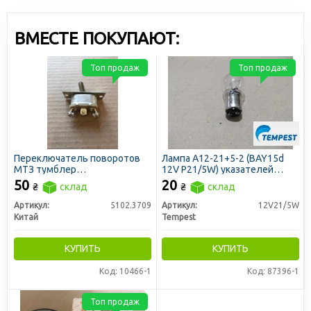
ВМЕСТЕ ПОКУПАЮТ:
Топ продаж
Топ продаж
Переключатель поворотов
Лампа А12-21+5-2 (BAY15d
МТЗ тумблер
12V P21/5W) указателей
трёхпозиционный (Китай)
поворотов и стоп-сигналов
50
20
₴
склад
₴
склад
(Tempest)
Артикул:
5102.3709
Артикул:
12V21/5W
Китай
Tempest
КУПИТЬ
КУПИТЬ
Код: 10466-1
Код: 87396-1
Топ продаж