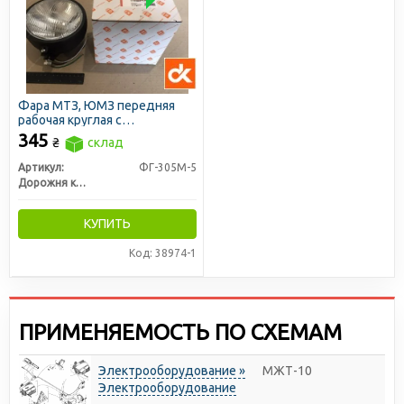
Фара МТЗ, ЮМЗ передняя
рабочая круглая с
галогеновой лампой H4 в
345
₴
склад
метал. корпусе
(отражатель127мм) (ДК)
Артикул:
ФГ-305М-5
Дорожня карта
КУПИТЬ
Код: 38974-1
ПРИМЕНЯЕМОСТЬ ПО СХЕМАМ
Электрооборудование »
МЖТ-10
Электрооборудование