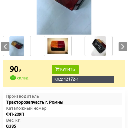
90
КУПИТЬ
₴
склад
Код:
12172-1
Производитель
Тракторозапчасть г. Ромны
Каталожный номер
ФП-209П
Вес, кг:
0.385