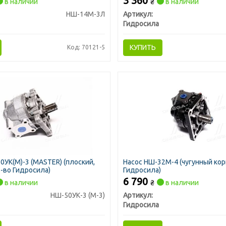
3 360
в наличии
₴
в наличии
НШ-14М-3Л
Артикул:
Гидросила
КУПИТЬ
Код: 70121-5
0УК(М)-3 (MASTER) (плоский,
Насос НШ-32М-4 (чугунный корп
р-во Гидросила)
Гидросила)
6 790
в наличии
₴
в наличии
НШ-50УК-3 (М-3)
Артикул:
Гидросила