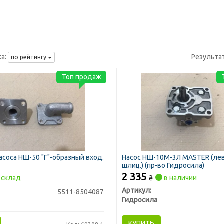
а:
Результа
по рейтингу
Топ продаж
асоса НШ-50 "Г"-образный вход.
Насос НШ-10М-3Л MASTER (лев
шлиц.) (пр-во Гидросила)
2 335
склад
₴
в наличии
Артикул:
5511-8504087
Гидросила
КУПИТЬ