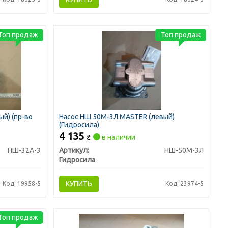
Топ продаж
Топ продаж
ый) (пр-во
Насос НШ 50М-3Л MASTER (левый)
(Гидросила)
4 135
₴
в наличии
НШ-32А-3
Артикул:
НШ-50М-3Л
Гидросила
КУПИТЬ
Код: 19958-5
Код: 23974-5
Топ продаж