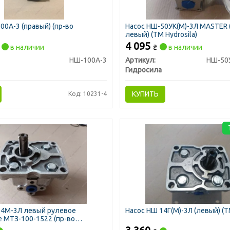
00А-3 (правый) (пр-во
Насос НШ-50УК(М)-3Л MASTER 
левый) (ТМ Hydrosila)
4 095
в наличии
₴
в наличии
НШ-100А-3
Артикул:
НШ-50У
Гидросила
КУПИТЬ
Код: 10231-4
14М-3Л левый рулевое
Насос НШ 14Г(М)-3Л (левый) (ТМ
 МТЗ-100-1522 (пр-во