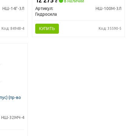
12 275
₴
в наличии
НШ-14Г-3Л
Артикул:
НШ-100М-3Л
Гидросила
КУПИТЬ
Код: 84948-4
Код: 35590-5
ус) (пр-во
НШ-32МЧ-4