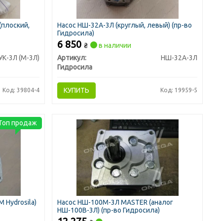
(плоский,
Насос НШ-32А-3Л (круглый, левый) (пр-во
Гидросила)
6 850
₴
в наличии
К-3Л (М-3Л)
Артикул:
НШ-32А-3Л
Гидросила
КУПИТЬ
Код: 39804-4
Код: 19959-5
Топ продаж
 Hydrosila)
Насос НШ-100М-3Л MASTER (аналог
НШ-100В-3Л) (пр-во Гидросила)