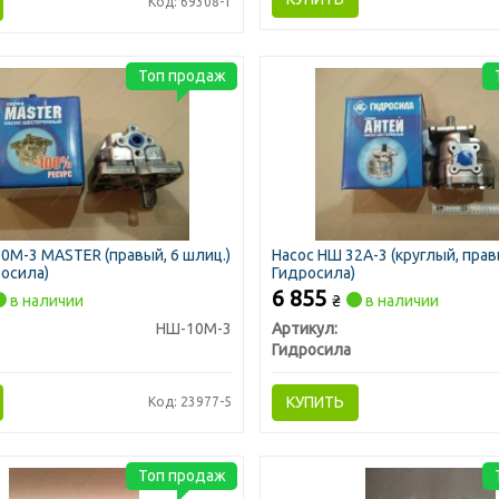
Код: 69308-1
Топ продаж
0М-3 MASTER (правый, 6 шлиц.)
Насос НШ 32А-3 (круглый, прав
росила)
Гидросила)
6 855
в наличии
₴
в наличии
НШ-10М-3
Артикул:
Гидросила
КУПИТЬ
Код: 23977-5
Топ продаж