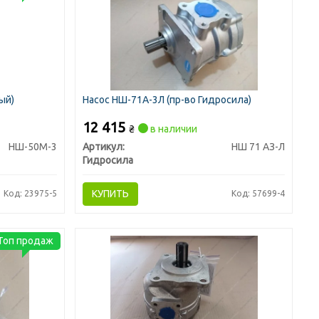
ый)
Насос НШ-71А-3Л (пр-во Гидросила)
12 415
₴
в наличии
НШ-50М-3
Артикул:
НШ 71 АЗ-Л
Гидросила
КУПИТЬ
Код: 23975-5
Код: 57699-4
Топ продаж