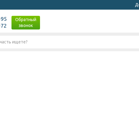
Д
-95
Обратный
-72
звонок