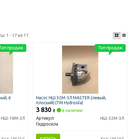
ты:
1 - 17 из 17
Топ продаж
Топ продаж
ый, 6
Насос НШ 32М-3Л MASTER (левый,
плоский) (ТМ Hydrosila)
3 830
₴
в наличии
НШ-10М-3Л
Артикул:
НШ-32М-3Л
Гидросила
КУПИТЬ
Код: 18625-5
Код: 18624-5