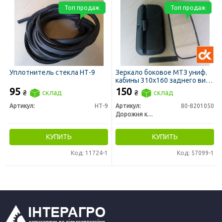
Топ продаж
Топ продаж
Уплотнитель стекла НТ-9
Зеркало боковое МТЗ униф.
кабины 310х160 заднего вида
(ДК)
95
150
₴
склад
₴
склад
Артикул:
НТ-9
Артикул:
80-8201050
Дорожня карта
КУПИТЬ
КУПИТЬ
Код: 11724-1
Код: 57099-1