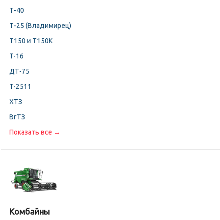
Т-40
Т-25 (Владимирец)
Т150 и Т150К
T-16
ДТ-75
T-2511
ХТЗ
ВгТЗ
Показать все →
Комбайны