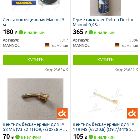
Лента изоляционная Mannol 5
Герметик колес Relfen Doktor
м.
Mannol 0,45л
180
365
₴
в наличии
₴
в наличии
Артикул:
9917
Артикул:
9906
MANNOL
Германия
MANNOL
Германия
КУПИТЬ
КУПИТЬ
Код: 23654-5
Код: 23682-5
Вентиль бескамерный для ГА
Вентиль бескамерный для ГА
58 MS (V3.22.1) (O9,7/30х28 мм
119 MS (V3.20.8) (O9,7/34*85 мм
45°/1 изгиб) (5626898) (ДК)
12°/1 изгиб) (5626843) <ДК>
70
105
₴
в наличии
₴
в наличии