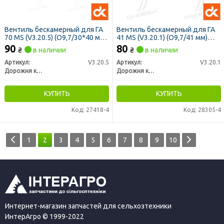
Вентиль бескамерный для ГА
Вентиль бескамерный для ГА
70 MS (V3.20.5) (O9,7/30*40 мм
41 MS (V3.20.1) (O9,7/41 мм)
27°/1 изгиб) <ДК>
(5626805) <ДК>
90
80
₴
в наличии
₴
в наличии
Артикул:
V3.20.5
Артикул:
V3.20.1
Дорожня карта
Дорожня карта
КУПИТЬ
КУПИТЬ
Код: 27418-4
Код: 28305-4
1
2
3
4
5
6
7
8
9
10
Интернет-магазин запчастей для сельхозтехники
ИнтерАгро © 1999-2022