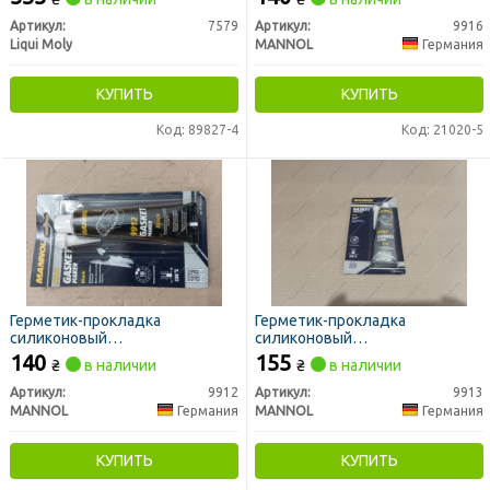
(прозрачный) Mannol 85 г.
Артикул:
7579
Артикул:
9916
Liqui Moly
MANNOL
Германия
КУПИТЬ
КУПИТЬ
Код: 89827-4
Код: 21020-5
Герметик-прокладка
Герметик-прокладка
силиконовый
силиконовый
"Автомобильный" (черный от
"Автомобильный" (серый)
140
155
₴
в наличии
₴
в наличии
-40 °C до +230 °C) / 9912 Gasket
Mannol 85 мл
Maker Black Mannol 85 мл
Артикул:
9912
Артикул:
9913
MANNOL
Германия
MANNOL
Германия
КУПИТЬ
КУПИТЬ