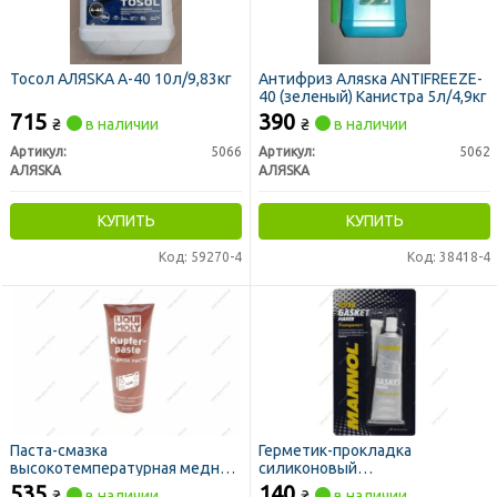
Тосол АЛЯSКА А-40 10л/9,83кг
Антифриз Аляsка ANTIFREEZE-
40 (зеленый) Канистра 5л/4,9кг
715
390
₴
в наличии
₴
в наличии
Артикул:
5066
Артикул:
5062
АЛЯSКА
АЛЯSКА
КУПИТЬ
КУПИТЬ
Код: 59270-4
Код: 38418-4
Паста-смазка
Герметик-прокладка
высокотемпературная медная
силиконовый
Liqui Moly Kupfer-Paste 0,1л
"Автомобильный"
535
140
₴
в наличии
₴
в наличии