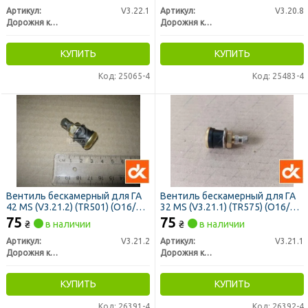
Артикул:
V3.22.1
Артикул:
V3.20.8
Дорожня карта
Дорожня карта
КУПИТЬ
КУПИТЬ
Код: 25065-4
Код: 25483-4
Вентиль бескамерный для ГА
Вентиль бескамерный для ГА
42 МS (V3.21.2) (TR501) (O16/42
32 MS (V3.21.1) (TR575) (O16/33
мм) (5629716) <ДК>
мм) (5629716) <ДК>
75
75
₴
в наличии
₴
в наличии
Артикул:
V3.21.2
Артикул:
V3.21.1
Дорожня карта
Дорожня карта
КУПИТЬ
КУПИТЬ
Код: 26391-4
Код: 26392-4