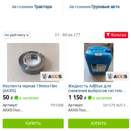
Автохимия
Трактора
Автохимия
Грузовые авто
31 - 60 из 277
по рейтингу
Фильтры
Изолента черная 19mmх18м
Жидкость AdBlue для
(AXXIS)
снижения выбросов систем
SCR (мочевина) 20л (AXXIS)
50
1 150
₴
в наличии
₴
в наличии
Артикул:
PV100B
Артикул:
501579 AUS 32 AX
AXXIS Польша
AXXIS Польша
КУПИТЬ
КУПИТЬ