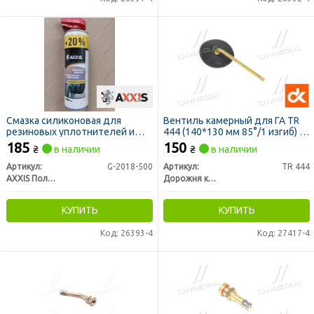
Смазка силиконовая для
Вентиль камерный для ГА TR
резиновых уплотнителей и
444 (140*130 мм 85°/1 изгиб) с
ремней +20% 500ml (носик)
основанием <ДК>
185
150
₴
в наличии
₴
в наличии
(AXXIS)
Артикул:
G-2018-500
Артикул:
TR 444
AXXIS Польша
Дорожня карта
КУПИТЬ
КУПИТЬ
Код: 26393-4
Код: 27417-4