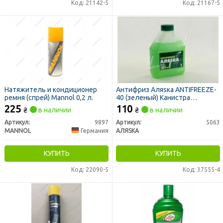
Код: 21142-5
Код: 21167-5
Натяжитель и кондиционер
Антифриз Аляsка ANTIFREEZE-
ремня (спрей) Mannol 0,2 л.
40 (зеленый) Канистра
1л/0,98кг
225
110
₴
в наличии
₴
в наличии
Артикул:
9897
Артикул:
5063
MANNOL
Германия
АЛЯSКА
КУПИТЬ
КУПИТЬ
Код: 22090-5
Код: 37555-4