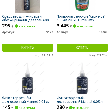
Средство для очистки и
Полироль с воском "Карнауба"
обезжиривания деталей 600
500мл RU GL Turtle Wax
мл
295
3 445
₴
в наличии
₴
в наличии
Артикул:
9672
Артикул:
53002
КУПИТЬ
КУПИТЬ
Код: 22171-5
Код: 22172-4
Фиксатор резьбы
Фиксатор резьбы
долгосрочный Mannol 0,01 л.
долгосрочный Mannol 0,05 л.
145
280
₴
в наличии
₴
в наличии