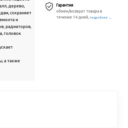
Гарантия
алл, дерево,
обмен/возврат товара в
едам, сохраняет
течение 14 дней,
подробнее →
ремонта и
в, радиаторов,
а, головок
ускает
ы, а также