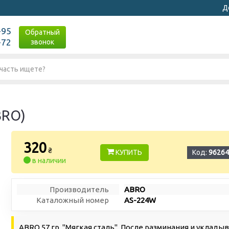
Д
-95
Обратный
-72
звонок
BRO)
320
₴
КУПИТЬ
Код:
96264
в наличии
Производитель
ABRO
Каталожный номер
AS-224W
ABRO 57 гр. "Мягкая сталь". После разминания и уклады