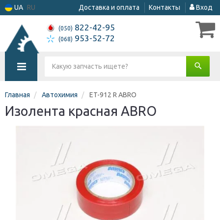
UA
RU
Доставка и оплата
Контакты
Вход
822-42-95
(050)
953-52-72
(068)
Главная
Автохимия
ET-912 R ABRO
Изолента красная ABRO