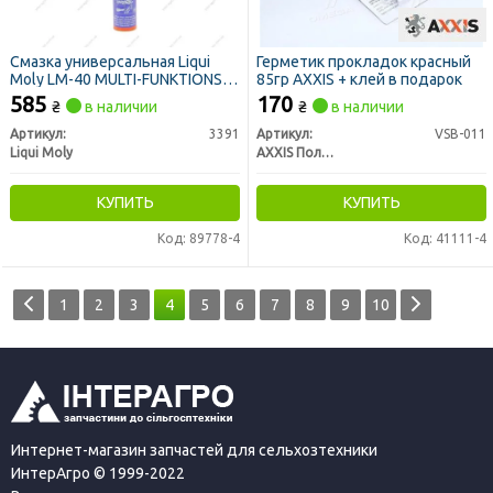
Смазка универсальная Liqui
Герметик прокладок красный
Moly LM-40 MULTI-FUNKTIONS-
85гр AXXIS + клей в подарок
SPRAY 0,4л
585
170
₴
в наличии
₴
в наличии
Артикул:
3391
Артикул:
VSB-011
Liqui Moly
AXXIS Польша
КУПИТЬ
КУПИТЬ
Код: 89778-4
Код: 41111-4
1
2
3
4
5
6
7
8
9
10
Интернет-магазин запчастей для сельхозтехники
ИнтерАгро © 1999-2022