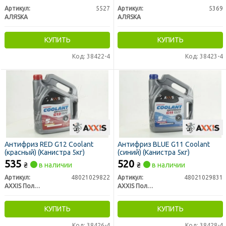
Артикул:
5527
Артикул:
5369
АЛЯSКА
АЛЯSКА
КУПИТЬ
КУПИТЬ
Код: 38422-4
Код: 38423-4
Антифриз RED G12 Сoolant
Антифриз BLUE G11 Сoolant
(красный) (Канистра 5кг)
(cиний) (Канистра 5кг)
535
520
₴
в наличии
₴
в наличии
Артикул:
48021029822
Артикул:
48021029831
AXXIS Польша
AXXIS Польша
КУПИТЬ
КУПИТЬ
Код: 38426-4
Код: 38428-4