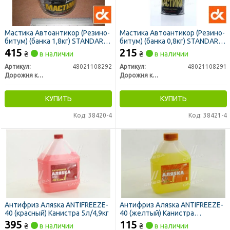
Мастика Автоантикор (Резино-
Мастика Автоантикор (Резино-
битум) (банка 1,8кг) STANDARD
битум) (банка 0,8кг) STANDARD
(ДК)
(ДК)
415
215
₴
в наличии
₴
в наличии
Артикул:
48021108292
Артикул:
48021108291
Дорожня карта
Дорожня карта
КУПИТЬ
КУПИТЬ
Код: 38420-4
Код: 38421-4
Антифриз Аляsка ANTIFREEZE-
Антифриз Аляsка ANTIFREEZE-
40 (красный) Канистра 5л/4,9кг
40 (желтый) Канистра
1л/0,98кг
395
115
₴
в наличии
₴
в наличии