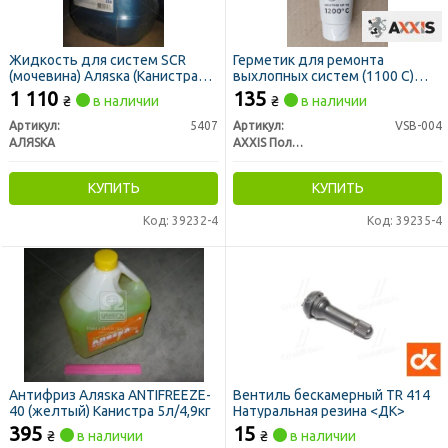
Жидкость для систем SCR
Герметик для ремонта
(мочевина) Аляsка (Канистра
выхлопных систем (1100 С)
20л)
AXXIS 75g
1 110
135
₴
в наличии
₴
в наличии
Артикул:
5407
Артикул:
VSB-004
АЛЯSКА
AXXIS Польша
КУПИТЬ
КУПИТЬ
Код: 39232-4
Код: 39235-4
Антифриз Аляsка ANTIFREEZE-
Вентиль бескамерный TR 414
40 (желтый) Канистра 5л/4,9кг
Натуральная резина <ДК>
395
15
₴
в наличии
₴
в наличии