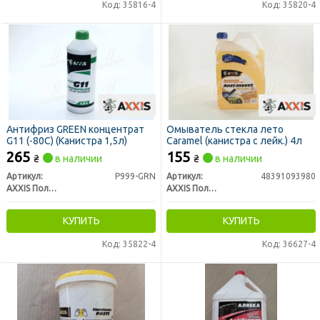
Код: 35816-4
Код: 35820-4
Антифриз
GREEN концентрат
Омыватель стекла лето
G11 (-80C) (Канистра 1,5л)
Caramel (канистра с лейк.) 4л
265
155
₴
в наличии
₴
в наличии
Артикул:
P999-GRN
Артикул:
48391093980
AXXIS Польша
AXXIS Польша
КУПИТЬ
КУПИТЬ
Код: 35822-4
Код: 36627-4