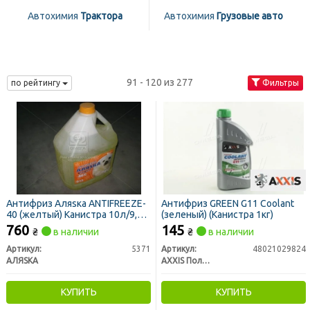
Автохимия
Трактора
Автохимия
Грузовые авто
91 - 120 из 277
по рейтингу
Фильтры
Антифриз Аляsка ANTIFREEZE-
Антифриз GREEN G11 Сoolant
40 (желтый) Канистра 10л/9,83
(зеленый) (Канистра 1кг)
кг
760
145
₴
в наличии
₴
в наличии
Артикул:
5371
Артикул:
48021029824
АЛЯSКА
AXXIS Польша
КУПИТЬ
КУПИТЬ