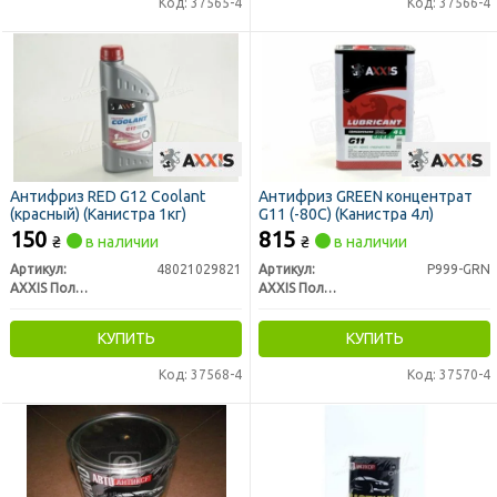
Код: 37565-4
Код: 37566-4
Антифриз RED G12 Сoolant
Антифриз
GREEN концентрат
(красный) (Канистра 1кг)
G11 (-80C) (Канистра 4л)
150
815
₴
в наличии
₴
в наличии
Артикул:
48021029821
Артикул:
P999-GRN
AXXIS Польша
AXXIS Польша
КУПИТЬ
КУПИТЬ
Код: 37568-4
Код: 37570-4