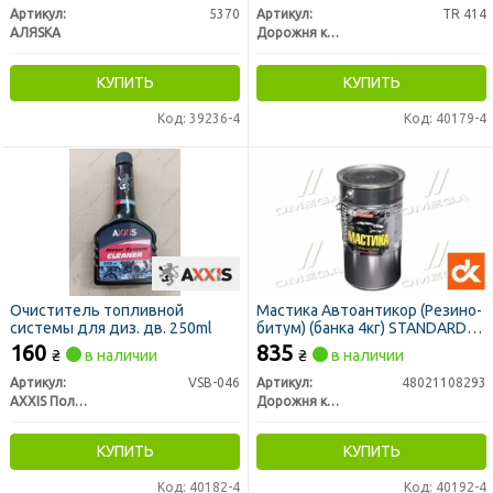
Артикул:
5370
Артикул:
TR 414
АЛЯSКА
Дорожня карта
КУПИТЬ
КУПИТЬ
Код: 39236-4
Код: 40179-4
Очиститель топливной
Мастика Автоантикор (Резино-
системы для диз. дв. 250ml
битум) (банка 4кг) STANDARD
(ДК)
160
835
₴
в наличии
₴
в наличии
Артикул:
VSB-046
Артикул:
48021108293
AXXIS Польша
Дорожня карта
КУПИТЬ
КУПИТЬ
Код: 40182-4
Код: 40192-4