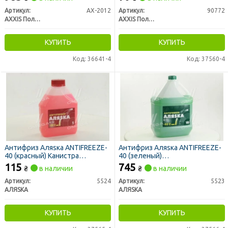
Артикул:
AX-2012
Артикул:
90772
AXXIS Польша
AXXIS Польша
КУПИТЬ
КУПИТЬ
Код: 36641-4
Код: 37560-4
Антифриз Аляsка ANTIFREEZE-
Антифриз Аляsка ANTIFREEZE-
40 (красный) Канистра
40 (зеленый)
1л/0,98кг
Канистра10л/9,83кг
115
745
₴
в наличии
₴
в наличии
Артикул:
5524
Артикул:
5523
АЛЯSКА
АЛЯSКА
КУПИТЬ
КУПИТЬ