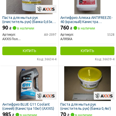
Паста для мытья рук
Антифриз Аляsка ANTIFREEZE-
(очиститель рук) (банка 0,65кг)
40 (красный) Канистра
(AXXIS)
10л/9,83кг
90
760
₴
в наличии
₴
в наличии
Артикул:
AX-2097
Артикул:
5528
AXXIS Польша
АЛЯSКА
КУПИТЬ
КУПИТЬ
Код: 36634-4
Код: 36639-4
Антифриз BLUE G11 Сoolant
Паста для мытья рук
(cиний) (Канистра 10кг) (AXXIS)
(очиститель рук) (банка 0,4кг)
985
70
₴
в наличии
₴
в наличии