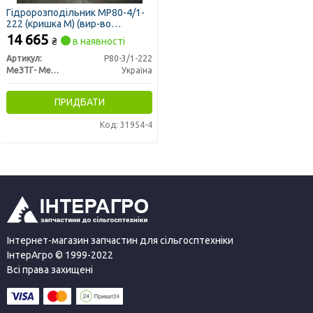
Гідророзподільник МР80-4/1-
222 (кришка М) (вир-во
Гідросила)
14 665
₴
в наявності
Артикул:
Р80-3/1-222
МеЗТГ- Мелитопольский завод гидроагрегатов
Україна
ПРИДБАТИ
Код: 31954-4
Інтернет-магазин запчастин для сільгосптехніки
ІнтерАгро © 1999-2022
Всі права захищені