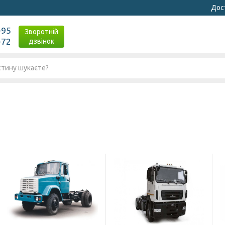
Дост
-95
Зворотній
-72
дзвінок