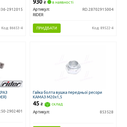
930
₴
в наявності
336-2912015
Артикул:
RD.28702915004
RIDER
ПРИДБАТИ
Код: 86653-4
Код: 89522-4
КРАЗ
Гайка болта вушка передньої ресори
DER)
КАМАЗ М20х1,5
45
₴
склад
250-2902401
Артикул:
853528