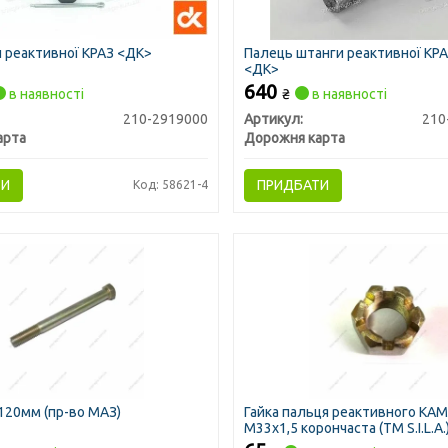
ги реактивної КРАЗ <ДК>
Палець штанги реактивної КР
<ДК>
640
в наявності
₴
в наявності
210-2919000
Артикул:
210
арта
Дорожня карта
ТИ
ПРИДБАТИ
Код: 58621-4
20мм (пр-во МАЗ)
Гайка пальця реактивного КА
М33х1,5 корончаста (ТМ S.I.L.A.