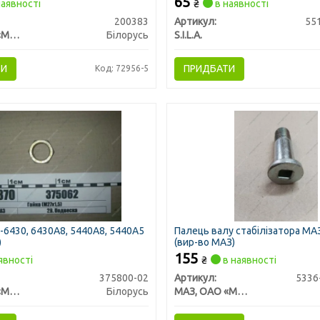
65
аявності
₴
в наявності
200383
Артикул:
55
МАЗ, ОАО «Минский автомобильный завод»
Білорусь
S.I.L.A.
ТИ
ПРИДБАТИ
Код: 72956-5
6430, 6430А8, 5440А8, 5440А5
Палець валу стабілізатора МАЗ
)
(вир-во МАЗ)
155
явності
₴
в наявності
375800-02
Артикул:
5336
МАЗ, ОАО «Минский автомобильный завод»
Білорусь
МАЗ, ОАО «Минский автомобильный завод»