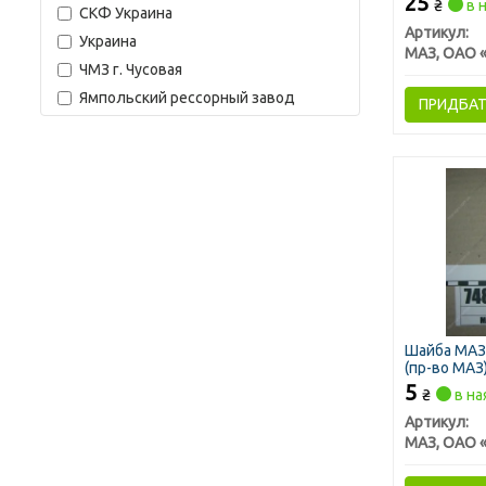
25
₴
в н
СКФ Украина
Артикул:
Украина
ЧМЗ г. Чусовая
Ямпольский рессорный завод
ПРИДБА
Шайба МАЗ-
(пр-во МАЗ
5
₴
в на
Артикул: