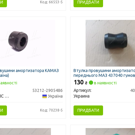
ТИ
ПРИДБАТИ
Код: 66553-5
овушини амортизатора КАМАЗ
Втулка провушини амортизат
аїна)
переднього МАЗ 437040 гумов
Україна)
130
аявності
₴
в наявності
53212-2905486
Артикул:
40
ГУМА-СЕРВІС УКРАЇНА
Україна
Украина
ТИ
ПРИДБАТИ
Код: 70238-5