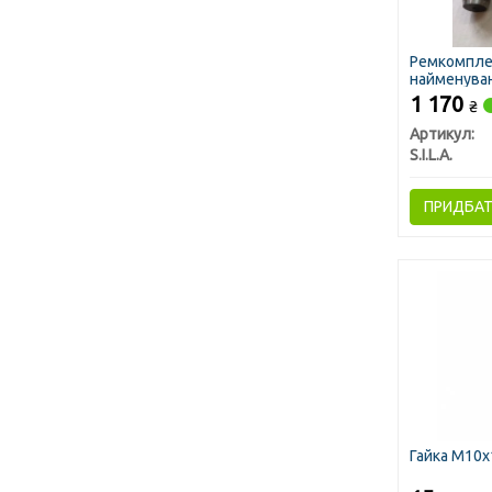
Ремкомплек
найменуван
Палець+Су
1 170
₴
(вир-во S.I.L
Артикул:
S.I.L.A.
ПРИДБА
Гайка М10х1