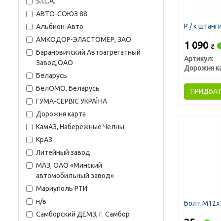
S.I.L.A.
АВТО-СОЮЗ 88
Р / к штан
Альбион-Авто
АМКОДОР-ЭЛАСТОМЕР, ЗАО
1 090
₴
Барановичский Автоагрегатный
Артикул:
Завод,ОАО
Дорожня к
Беларусь
БелОМО, Беларусь
ПРИДБА
ГУМА-СЕРВІС УКРАЇНА
Дорожня карта
КамАЗ, Набережные Челны
КрАЗ
Литейный завод
МАЗ, ОАО «Минский
автомобильный завод»
Мариуполь РТИ
н/в
Болт М12х1
Самборский ДЕМЗ, г. Самбор