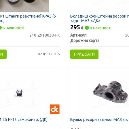
т штанги реактивної КРАЗ (6
Вкладиш кронштейна ресори п
ь,
задн. МАЗ <ДК>
харі+Пруж+Пильовик+Гайка)
295
в наявності
₴
в наявності
.A. AC)
210-2919028-РК
Артикул:
5
Дорожня карта
ТИ
ПРИДБАТИ
Код: 81791-5
,25 Н-12 самоконтр. (ДК)
Вушко ресори задньої МАЗ з в