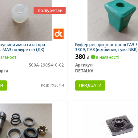
поліуретан
овушини амортизатора
Буфер ресори передньої ГАЗ 53
 МАЗ поліуретан (ДК)
3309, ПАЗ (відбійник, гума NBR
380
аявності
₴
в наявності
500А-2905410-02
Артикул:
арта
DETALKA
ТИ
ПРИДБАТИ
Код: 79264-4