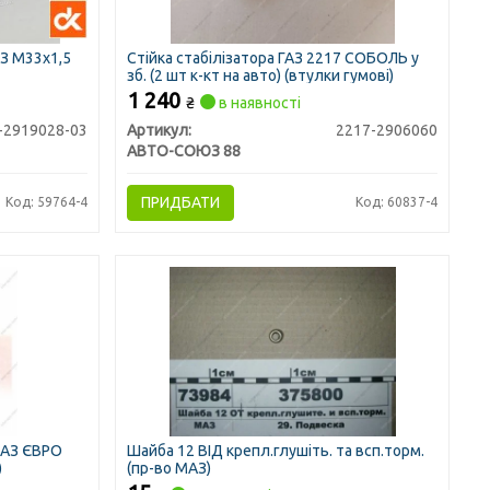
АЗ М33х1,5
Стійка стабілізатора ГАЗ 2217 СОБОЛЬ у
зб. (2 шт к-кт на авто) (втулки гумові)
1 240
₴
в наявності
-2919028-03
Артикул:
2217-2906060
АВТО-СОЮЗ 88
ПРИДБАТИ
Код: 59764-4
Код: 60837-4
МАЗ ЄВРО
Шайба 12 ВІД крепл.глушіть. та всп.торм.
)
(пр-во МАЗ)