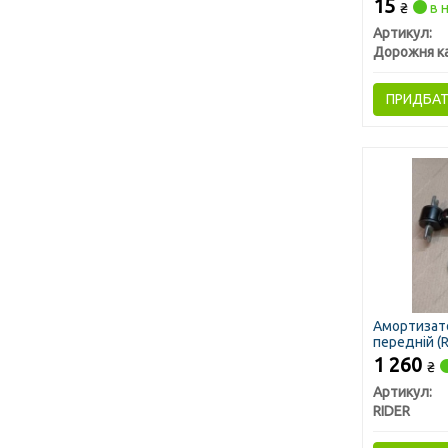
15
₴
в н
Артикул:
Дорожня к
ПРИДБА
Амортизато
передній (R
1 260
₴
Артикул:
RIDER