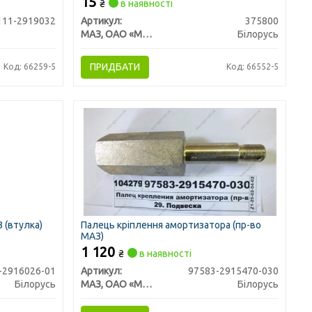
15
₴
в наявності
111-2919032
Артикул:
375800
МАЗ, ОАО «Минский автомобильный завод»
Білорусь
ПРИДБАТИ
Код: 66259-5
Код: 66552-5
 (втулка)
Палець кріплення амортизатора (пр-во
МАЗ)
1 120
₴
в наявності
-2916026-01
Артикул:
97583-2915470-030
Білорусь
МАЗ, ОАО «Минский автомобильный завод»
Білорусь