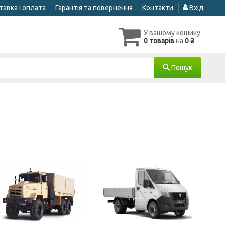
авка і оплата
Гарантія та повернення
Контакти
Вхід
У вашому кошику
0 товарів
на
0 ₴
Пошук