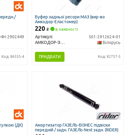
ередн./
Буфер задньої ресори МАЗ (вир-во
Амкодор-Еластомер)
220
₴
в наявності
04Н-2902449
Артикул:
501-2912624-01
АМКОДОР-ЭЛАСТОМЕР, ЗАО
Білорусь
ПРИДБАТИ
Код: 86555-4
Код: 82757-5
тулкою (ДК)
Амортизатор ГАЗЕЛЬ-БІЗНЕС підвіски
передній / задн. ГАЗЕЛЬ Next задн. (RIDER)