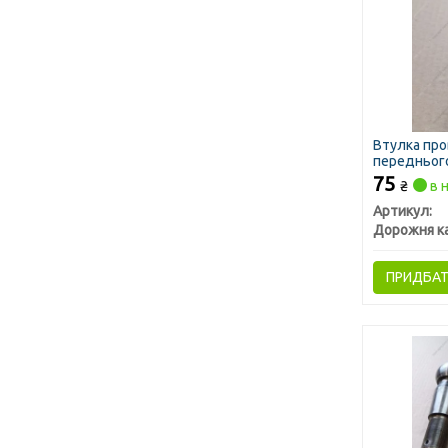
Втулка пр
переднього
75
₴
в н
Артикул:
Дорожня к
ПРИДБА