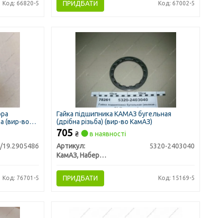
ПРИДБАТИ
Код: 66820-5
Код: 67002-5
ора
Гайка підшипника КАМАЗ бугельная
а (вир-во
(дрібна різьба) (вир-во КамАЗ)
705
₴
в наявності
/19.2905486
Артикул:
5320-2403040
КамАЗ, Набережные Челны
ПРИДБАТИ
Код: 76701-5
Код: 15169-5