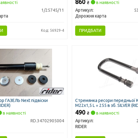
860
аявності
₴
в наявності
1/25745/11
Артикул:
5
арта
Дорожня карта
ТИ
ПРИДБАТИ
Код: 56929-4
р ГАЗЕЛЬ Next підвіски
Стремянка ресори передньої 
IDER)
М22х1,5 L = 255 в зб. SILVER (RI
490
в наявності
₴
в наявності
RD.34702905004
Артикул:
RIDER