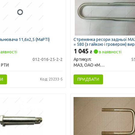
ьнювача 11,6х2,5 (МаРТІ)
Стремянка ресори задньої МАЗ
= 580 (з гайкою і гровером) ви
1 045
аявності
₴
в наявності
012-016-25-2-2
Артикул:
5
 РТИ
МАЗ, ОАО «Минский автомобильный завод»
ТИ
ПРИДБАТИ
Код: 23233-5