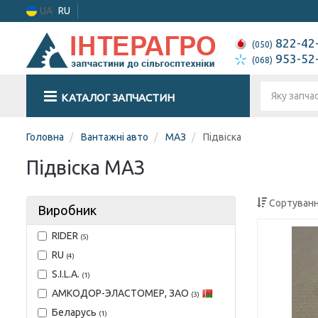
UA
RU
822-42
(050)
953-52
(068)
КАТАЛОГ ЗАПЧАСТИН
Головна
Вантажні авто
МАЗ
Підвіска
Підвіска МАЗ
Сортуванн
Виробник
RIDER
(5)
RU
(4)
S.I.L.A.
(1)
АМКОДОР-ЭЛАСТОМЕР, ЗАО
(3)
Беларусь
(1)