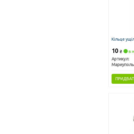
Кільце ущіл
10
₴
в н
Артикул:
Мариуполь
ПРИДБА