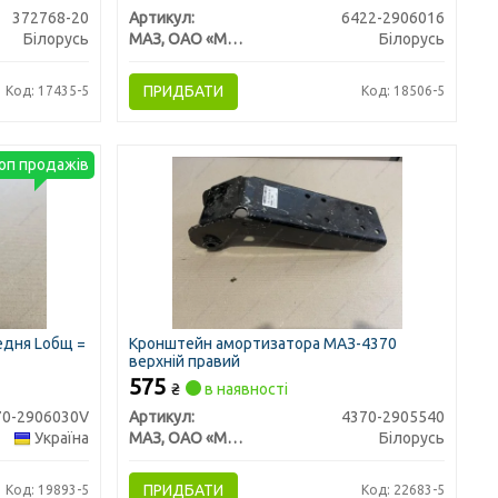
372768-20
Артикул:
6422-2906016
Білорусь
МАЗ, ОАО «Минский автомобильный завод»
Білорусь
ПРИДБАТИ
Код: 17435-5
Код: 18506-5
оп продажів
едня Lобщ =
Кронштейн амортизатора МАЗ-4370
верхній правий
575
₴
в наявності
70-2906030V
Артикул:
4370-2905540
Україна
МАЗ, ОАО «Минский автомобильный завод»
Білорусь
ПРИДБАТИ
Код: 19893-5
Код: 22683-5