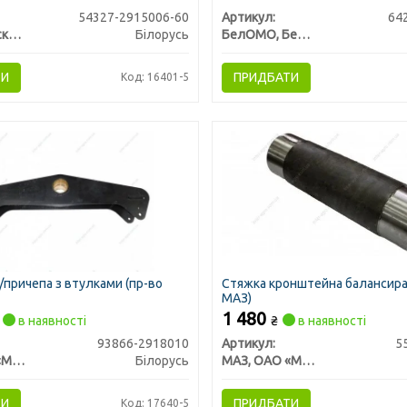
54327-2915006-60
Артикул:
64
Барановичский Автоагрегатный Завод,ОАО
Білорусь
БелОМО, Беларусь
ТИ
ПРИДБАТИ
Код: 16401-5
/причепа з втулками (пр-во
Стяжка кронштейна балансира
МАЗ)
1 480
в наявності
₴
в наявності
93866-2918010
Артикул:
5
МАЗ, ОАО «Минский автомобильный завод»
Білорусь
МАЗ, ОАО «Минский автомобильный завод»
ТИ
ПРИДБАТИ
Код: 17640-5