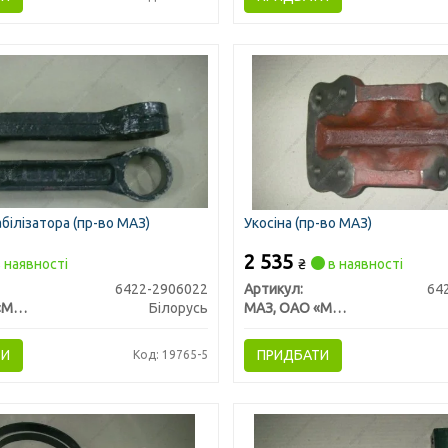
білізатора (пр-во МАЗ)
Укосіна (пр-во МАЗ)
2 535
 наявності
₴
в наявності
6422-2906022
Артикул:
64
МАЗ, ОАО «Минский автомобильный завод»
Білорусь
МАЗ, ОАО «Минский автомобильный завод»
ТИ
ПРИДБАТИ
Код: 19765-5