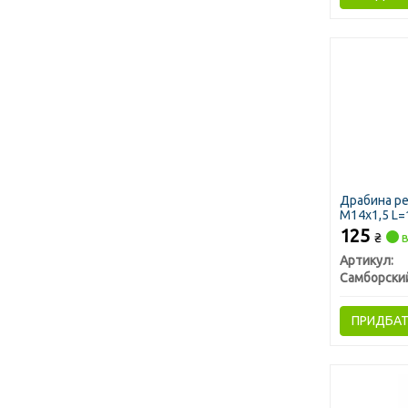
Драбина ре
М14х1,5 L=
Самбірськ
125
₴
в
Артикул:
ПРИДБА