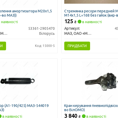
плення амортизатора М20х1,5
Стремянка ресори передней 
р-во МАЗ))
М14х1,5 L=168 без гайок (вир-
Самборський ДЕМЗ)
125
 наявності
₴
в наявності
53361-2905470
Артикул:
4
МАЗ, ОАО «Минский автомобильный завод»
Білорусь
МАЗ, ОАО «Минский автомобильный завод»
ТИ
ПРИДБАТИ
Код: 15000-5
р (А1-190/425) МАЗ-544019
Кран керування пневмопідвіск
АЗ)
во БілОМО)
3 840
в наявності
₴
в наявності