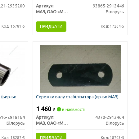
221-2935200
Артикул:
93865-2912446
МАЗ, ОАО «Минский автомобильный завод»
Білорусь
ПРИДБАТИ
Код: 16781-5
Код: 17204-5
 (вир-во
Сережки валу стабілізатора (пр-во МАЗ)
1 460
₴
в наявності
516-2918164
Артикул:
4370-2912464
Білорусь
МАЗ, ОАО «Минский автомобильный завод»
Білорусь
ПРИДБАТИ
Код: 18287-5
Код: 18703-5