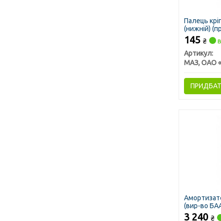
Палець крі
(нижній) (п
145
₴
в
Артикул:
ПРИДБА
Амортизато
(вир-во БА
3 240
₴