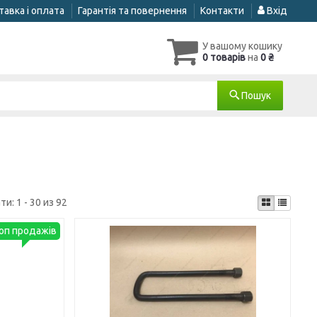
авка і оплата
Гарантія та повернення
Контакти
Вхід
У вашому кошику
0 товарів
на
0 ₴
Пошук
ти:
1 - 30 из 92
оп продажів