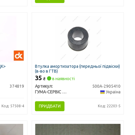
ДК>
Втулка амортизатора (передньої підвіски)
(в-во в ГТВ)
35
₴
в наявності
374819
Артикул:
500А-2905410
ГУМА-СЕРВІС УКРАЇНА
Україна
ПРИДБАТИ
Код: 57508-4
Код: 22203-5