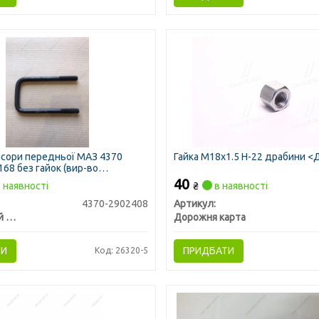
сори передньої МАЗ 4370
Гайка M18x1.5 H-22 драбини <
168 без гайок (вир-во
ий ДЕМЗ)
40
 наявності
₴
в наявності
4370-2902408
Артикул:
Самборский ДЕМЗ, г. Самбор
Дорожня карта
ТИ
ПРИДБАТИ
Код: 26320-5