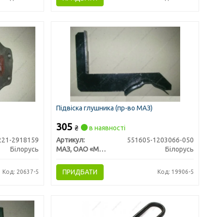
Підвіска глушника (пр-во МАЗ)
305
₴
в наявності
221-2918159
Артикул:
551605-1203066-050
Білорусь
МАЗ, ОАО «Минский автомобильный завод»
Білорусь
ПРИДБАТИ
Код: 20637-5
Код: 19906-5