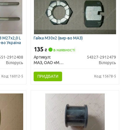
 М27х2,0 L
Гайка М30х2 (вир-во МАЗ)
р-во Україна
135
₴
в наявності
551-2912408
Артикул:
54327-2912479
Білорусь
МАЗ, ОАО «Минский автомобильный завод»
Білорусь
ПРИДБАТИ
Код: 16012-5
Код: 15678-5