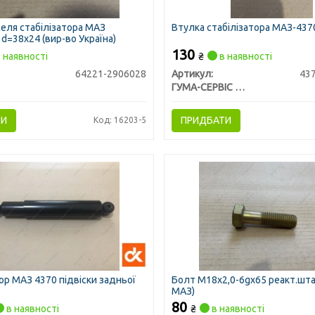
еля стабілізатора МАЗ
Втулка стабілізатора МАЗ-4370
d=38х24 (вир-во Україна)
130
 наявності
₴
в наявності
64221-2906028
Артикул:
43
ГУМА-СЕРВІС УКРАЇНА
ТИ
ПРИДБАТИ
Код: 16203-5
р МАЗ 4370 підвіски задньої
Болт М18x2,0-6gx65 реакт.шта
МАЗ)
80
в наявності
₴
в наявності