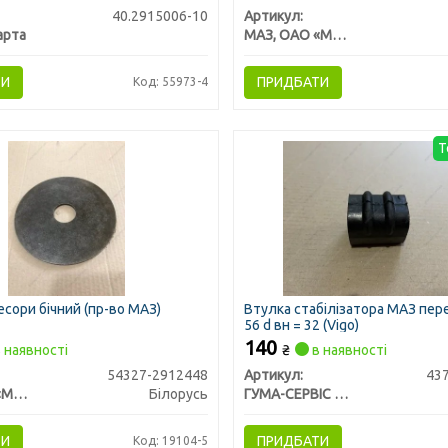
40.2915006-10
Артикул:
арта
МАЗ, ОАО «Минский автомобильный завод»
ТИ
ПРИДБАТИ
Код: 55973-4
Т
сори бічний (пр-во МАЗ)
Втулка стабілізатора МАЗ пер
56 d вн = 32 (Vigo)
140
 наявності
₴
в наявності
54327-2912448
Артикул:
43
МАЗ, ОАО «Минский автомобильный завод»
Білорусь
ГУМА-СЕРВІС УКРАЇНА
ТИ
ПРИДБАТИ
Код: 19104-5