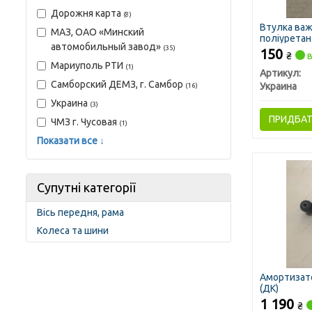
Дорожня карта
(8)
Втулка важ
МАЗ, ОАО «Минский
поліуретан 
автомобильный завод»
(35)
150
₴
в
Мариуполь РТИ
(1)
Артикул:
Самборский ДЕМЗ, г. Самбор
Украина
(16)
Украина
(3)
ПРИДБА
ЧМЗ г. Чусовая
(1)
Показати все ↓
Супутні категорії
Вісь передня, рама
Колеса та шини
Амортизато
(ДК)
1 190
₴