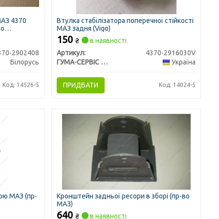
МАЗ 4370
Втулка стабілізатора поперечної стійкості
во
МАЗ задня (Vigo)
150
₴
в наявності
370-2902408
Артикул:
4370-2916030V
Білорусь
ГУМА-СЕРВІС УКРАЇНА
Україна
ПРИДБАТИ
Код: 14526-5
Код: 14024-5
ою МАЗ (пр-
Кронштейн задньої ресори в зборі (пр-во
МАЗ)
640
₴
в наявності