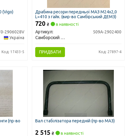
 (Vigo)
Драбина ресори передньої МАЗ М24х2,0
L=410 з гайк. (вир-во Самбірський ДЕМЗ)
720
₴
в наявності
70-2906028V
Артикул:
509А-2902400
Україна
Самборский ДЕМЗ, г. Самбор
ПРИДБАТИ
Код: 17433-5
Код: 27897-4
нги (пр-во
Вал стабілізатора передній (пр-во МАЗ)
2 515
₴
в наявності