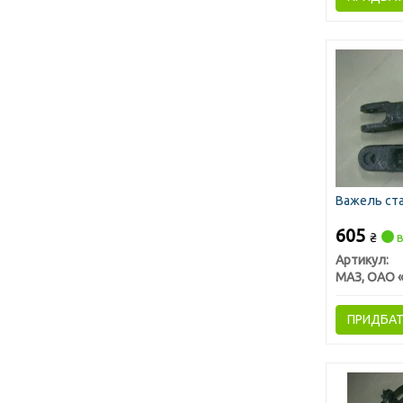
Важель ста
605
₴
в
Артикул:
ПРИДБА