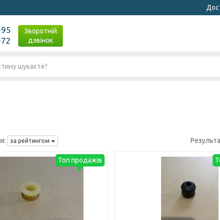
Дост
-95
Зворотній
-72
дзвінок
я:
Результа
за рейтингом
Топ продажів
Т