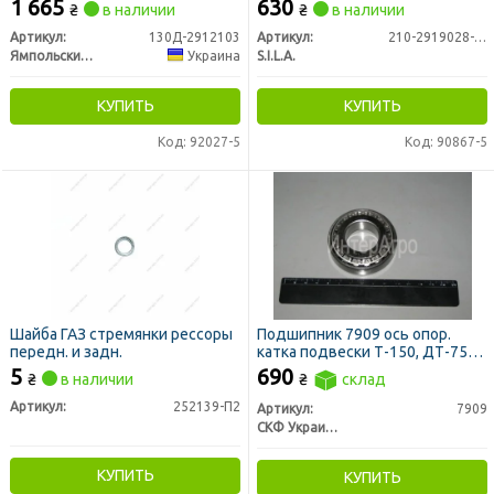
1 665
630
₴
в наличии
₴
в наличии
Артикул:
130Д-2912103
Артикул:
210-2919028-20
Ямпольский рессорный завод
Украина
S.I.L.A.
КУПИТЬ
КУПИТЬ
Код: 92027-5
Код: 90867-5
Шайба ГАЗ стремянки рессоры
Подшипник 7909 ось опор.
передн. и задн.
катка подвески Т-150, ДТ-75
(LBP-SKF)
5
690
₴
в наличии
₴
склад
Артикул:
252139-П2
Артикул:
7909
СКФ Украина
КУПИТЬ
КУПИТЬ