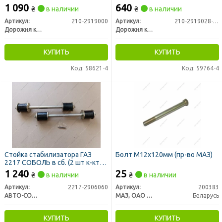
1 090
640
₴
в наличии
₴
в наличии
Артикул:
210-2919000
Артикул:
210-2919028-03
Дорожня карта
Дорожня карта
КУПИТЬ
КУПИТЬ
Код: 58621-4
Код: 59764-4
Стойка стабилизатора ГАЗ
Болт М12х120мм (пр-во МАЗ)
2217 СОБОЛЬ в сб. (2 шт к-кт
на авто) (втулки резиновые)
1 240
25
₴
в наличии
₴
в наличии
Артикул:
2217-2906060
Артикул:
200383
АВТО-СОЮЗ 88
МАЗ, ОАО «Минский автомобильный завод»
Беларусь
КУПИТЬ
КУПИТЬ