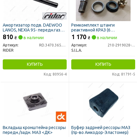
Амортизатор подв. DAEWOO
Ремкомплект штанги
LANOS, NEXIA 95- передн.газ
реактивной КРАЗ (6
(RIDER)
наименований,
810
1 170
₴
в наличии
₴
в наличии
Палец+Сухари+Пруж+Пыльник+Г
(пр-во S.I.L.A. AC)
Артикул:
RD.3470.365.501
Артикул:
210-2919028-РК
RIDER
S.I.L.A.
КУПИТЬ
КУПИТЬ
Код: 80956-4
Код: 81791-5
Вкладыш кронштейна рессоры
Буфер задрней рессоры МАЗ
передн./задн. МАЗ <ДК>
(пр-во Амкодор-Эластомер)