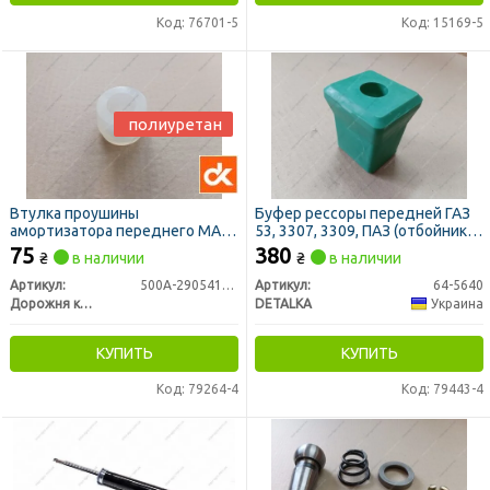
Код: 76701-5
Код: 15169-5
полиуретан
Втулка проушины
Буфер рессоры передней ГАЗ
амортизатора переднего МАЗ
53, 3307, 3309, ПАЗ (отбойник,
полиуретан (ДК)
резина NBR) (DETALKA)
75
380
₴
в наличии
₴
в наличии
Артикул:
500А-2905410-02
Артикул:
64-5640
Дорожня карта
DETALKA
Украина
КУПИТЬ
КУПИТЬ
Код: 79264-4
Код: 79443-4