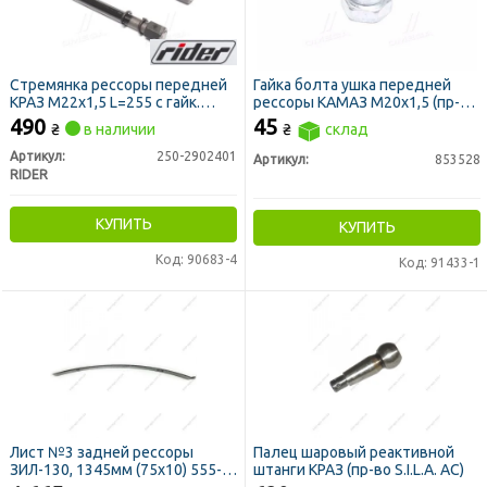
Стремянка рессоры передней
Гайка болта ушка передней
КРАЗ М22х1,5 L=255 с гайк.
рессоры КАМАЗ М20х1,5 (пр-во
(RIDER)
Автонормаль ОАО, г.Белебей)
490
45
₴
в наличии
₴
склад
Артикул:
250-2902401
Артикул:
853528
RIDER
КУПИТЬ
КУПИТЬ
Код: 90683-4
Код: 91433-1
Лист №3 задней рессоры
Палец шаровый реактивной
ЗИЛ-130, 1345мм (75х10) 555-
штанги КРАЗ (пр-во S.I.L.A. AC)
2912103 (ЯРЗ)