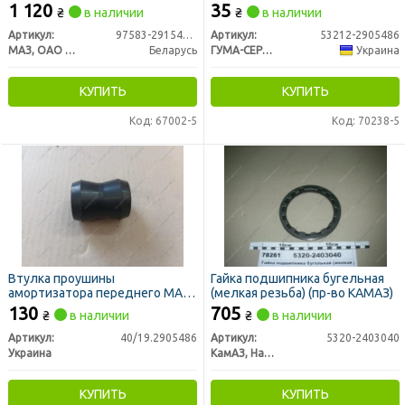
Украина)
1 120
35
₴
в наличии
₴
в наличии
Артикул:
97583-2915470-030
Артикул:
53212-2905486
МАЗ, ОАО «Минский автомобильный завод»
Беларусь
ГУМА-СЕРВІС УКРАЇНА
Украина
КУПИТЬ
КУПИТЬ
Код: 67002-5
Код: 70238-5
Втулка проушины
Гайка подшипника бугельная
амортизатора переднего МАЗ
(мелкая резьба) (пр-во КАМАЗ)
437040 резиновая (пр-во
130
705
₴
в наличии
₴
в наличии
Украина)
Артикул:
40/19.2905486
Артикул:
5320-2403040
Украина
КамАЗ, Набережные Челны
КУПИТЬ
КУПИТЬ