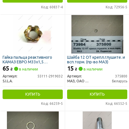
Код: 60837-4
Код: 72956-5
Гайка пальца реактивного
Шайба 12 ОТ крепл.глушите. и
КАМАЗ ЕВРО М33х1,5
всп.торм. (пр-во МАЗ)
корончатая (ТМ S.I.L.A.)
65
15
₴
в наличии
₴
в наличии
Артикул:
55111-2919032
Артикул:
375800
S.I.L.A.
МАЗ, ОАО «Минский автомобильный завод»
Беларусь
КУПИТЬ
КУПИТЬ
Код: 66259-5
Код: 66552-5