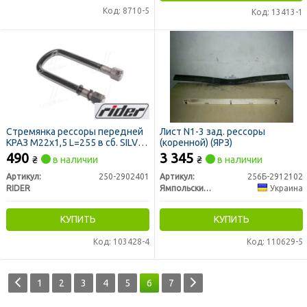
Код: 8710-5
Код: 13413-1
Стремянка рессоры передней
Лист N1-3 зад. рессоры
КРАЗ М22х1,5 L=255 в сб. SILVER
(коренной) (ЯРЗ)
(RIDER)
490
3 345
₴
в наличии
₴
в наличии
Артикул:
250-2902401
Артикул:
256Б-2912102
RIDER
Ямпольский рессорный завод
Украина
КУПИТЬ
КУПИТЬ
Код: 103428-4
Код: 110629-5
1
2
3
4
5
6
7