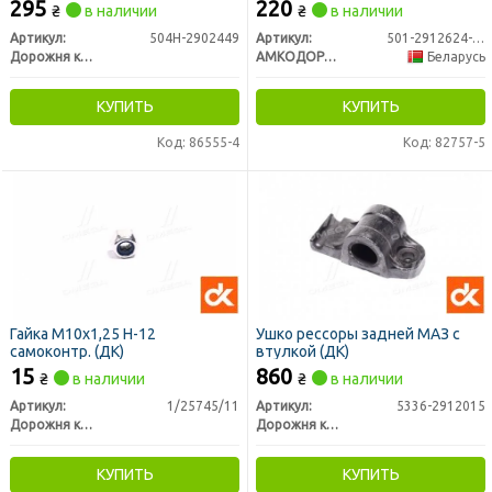
295
220
₴
в наличии
₴
в наличии
Артикул:
504Н-2902449
Артикул:
501-2912624-01
Дорожня карта
АМКОДОР-ЭЛАСТОМЕР, ЗАО
Беларусь
КУПИТЬ
КУПИТЬ
Код: 86555-4
Код: 82757-5
Гайка М10х1,25 Н-12
Ушко рессоры задней МАЗ с
самоконтр. (ДК)
втулкой (ДК)
15
860
₴
в наличии
₴
в наличии
Артикул:
1/25745/11
Артикул:
5336-2912015
Дорожня карта
Дорожня карта
КУПИТЬ
КУПИТЬ