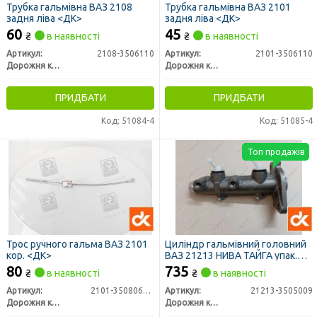
Трубка гальмівна ВАЗ 2108
Трубка гальмівна ВАЗ 2101
задня ліва <ДК>
задня ліва <ДК>
60
45
₴
в наявності
₴
в наявності
Артикул:
2108-3506110
Артикул:
2101-3506110
Дорожня карта
Дорожня карта
ПРИДБАТИ
ПРИДБАТИ
Код: 51084-4
Код: 51085-4
Топ продажів
Трос ручного гальма ВАЗ 2101
Циліндр гальмівний головний
кор. <ДК>
ВАЗ 21213 НИВА ТАЙГА упак.
(ДК)
80
735
₴
в наявності
₴
в наявності
Артикул:
2101-3508068-03
Артикул:
21213-3505009
Дорожня карта
Дорожня карта