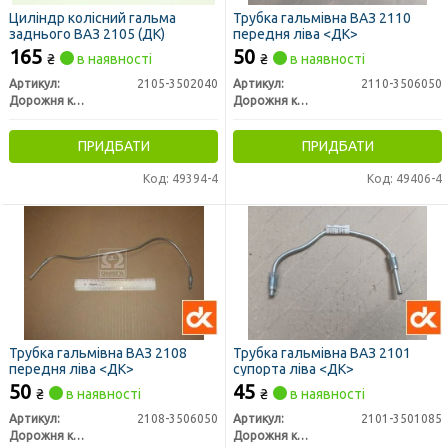
Циліндр колісний гальма
Трубка гальмівна ВАЗ 2110
заднього ВАЗ 2105 (ДК)
передня ліва <ДК>
165
50
₴
в наявності
₴
в наявності
Артикул:
2105-3502040
Артикул:
2110-3506050
Дорожня карта
Дорожня карта
ПРИДБАТИ
ПРИДБАТИ
Код: 49394-4
Код: 49406-4
Трубка гальмівна ВАЗ 2108
Трубка гальмівна ВАЗ 2101
передня ліва <ДК>
супорта ліва <ДК>
50
45
₴
в наявності
₴
в наявності
Артикул:
2108-3506050
Артикул:
2101-3501085
Дорожня карта
Дорожня карта