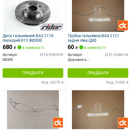
Диск гальмівний ВАЗ 2110
Трубка гальмівна ВАЗ 2121
передній R13 (RIDER)
задня ліва (ДК)
680
60
₴
в наявності
₴
в наявності
Артикул:
2110-3501070
Артикул:
2121-3506110
RIDER
Дорожня карта
ПРИДБАТИ
ПРИДБАТИ
Код: 50279-4
Код: 51082-4