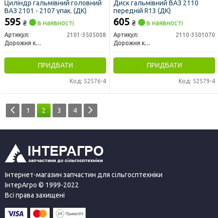
Циліндр гальмівний головний
Диск гальмівний ВАЗ 2110
ВАЗ 2101 - 2107 упак. (ДК)
передній R13 (ДК)
595
605
₴
в наявності
₴
в наявності
Артикул:
2101-3505008
Артикул:
2110-3501070
Дорожня карта
Дорожня карта
ПРИДБАТИ
ПРИДБАТИ
Код: 52576-4
Код: 52579-4
1
2
3
4
Інтернет-магазин запчастин для сільгосптехніки
ІнтерАгро © 1999-2022
Всі права захищені