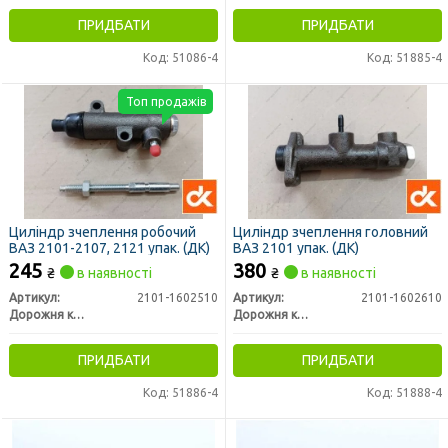
ПРИДБАТИ
ПРИДБАТИ
Код: 51086-4
Код: 51885-4
Топ продажів
Циліндр зчеплення робочий
Циліндр зчеплення головний
ВАЗ 2101-2107, 2121 упак. (ДК)
ВАЗ 2101 упак. (ДК)
245
380
₴
в наявності
₴
в наявності
Артикул:
2101-1602510
Артикул:
2101-1602610
Дорожня карта
Дорожня карта
ПРИДБАТИ
ПРИДБАТИ
Код: 51886-4
Код: 51888-4