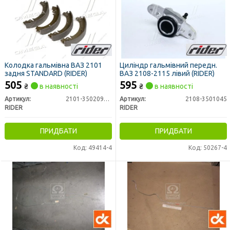
Колодка гальмівна ВАЗ 2101
Циліндр гальмівний передн.
задня STANDARD (RIDER)
ВАЗ 2108-2115 лівий (RIDER)
505
595
₴
в наявності
₴
в наявності
Артикул:
2101-3502090st
Артикул:
2108-3501045
RIDER
RIDER
ПРИДБАТИ
ПРИДБАТИ
Код: 49414-4
Код: 50267-4