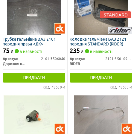
STANDARD
Трубка гальмівна ВАЗ 2101
Колодка гальмівна ВАЗ 2121
передня права <ДК>
передня STANDARD (RIDER)
75
235
₴
в наявності
₴
в наявності
Артикул:
2101-3506040
Артикул:
2121-3501090st
Дорожня карта
RIDER
ПРИДБАТИ
ПРИДБАТИ
Код: 48530-4
Код: 48533-4