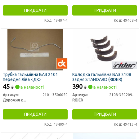
ПРИДБАТИ
ПРИДБАТИ
Код: 49407-4
Код: 49408-4
Трубка гальмівна ВАЗ 2101
Колодка гальмівна ВАЗ 2108
передня ліва <ДК>
задня STANDARD (RIDER)
45
390
₴
в наявності
₴
в наявності
Артикул:
2101-3506050
Артикул:
2108-3502090st
Дорожня карта
RIDER
ПРИДБАТИ
ПРИДБАТИ
Код: 49409-4
Код: 49413-4