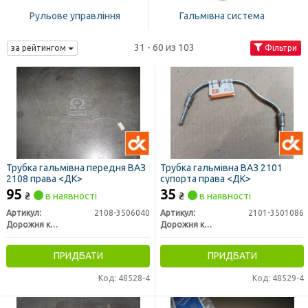
Рульове управління
Гальмівна система
31 - 60 из 103
за рейтингом
Фільтри
Трубка гальмівна передня ВАЗ
Трубка гальмівна ВАЗ 2101
2108 права <ДК>
супорта права <ДК>
95
35
₴
в наявності
₴
в наявності
Артикул:
2108-3506040
Артикул:
2101-3501086
Дорожня карта
Дорожня карта
ПРИДБАТИ
ПРИДБАТИ
Код: 48528-4
Код: 48529-4