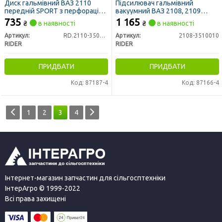
Диск гальмівний ВАЗ 2110
Підсилювач гальмівний
передній SPORT з перфорацією
вакуумний ВАЗ 2108, 2109
(RIDER)
(RIDER)
735
1 165
₴
в наявності
₴
в наявності
Артикул:
RD.2110-3501070
Артикул:
2108-3510010
RIDER
RIDER
ПРИДБАТИ
ПРИДБАТИ
Код: 87187-4
Код: 87166-4
1
2
3
4
Інтернет-магазин запчастин для сільгосптехніки
ІнтерАгро © 1999-2022
Всі права захищені