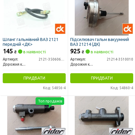
Шланг гальмівний ВАЗ 2121
Підсилювач гальм вакуумний
передній <ДК>
ВАЗ 21214 (ДК)
145
925
₴
в наявності
₴
в наявності
Артикул:
2121-3506061-10
Артикул:
21214-3510010
Дорожня карта
Дорожня карта
ПРИДБАТИ
ПРИДБАТИ
Код: 54856-4
Код: 54860-4
Топ продажів