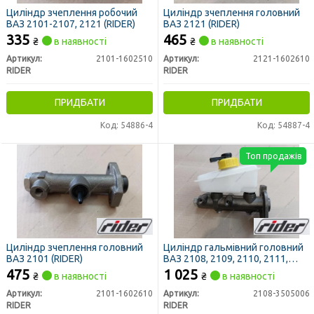
Циліндр зчеплення робочий
Циліндр зчеплення головний
ВАЗ 2101-2107, 2121 (RIDER)
ВАЗ 2121 (RIDER)
335
465
₴
в наявності
₴
в наявності
Артикул:
2101-1602510
Артикул:
2121-1602610
RIDER
RIDER
ПРИДБАТИ
ПРИДБАТИ
Код: 54886-4
Код: 54887-4
Топ продажів
Циліндр зчеплення головний
Циліндр гальмівний головний
ВАЗ 2101 (RIDER)
ВАЗ 2108, 2109, 2110, 2111,
2115 с бачком (RIDER)
475
1 025
₴
в наявності
₴
в наявності
Артикул:
2101-1602610
Артикул:
2108-3505006
RIDER
RIDER