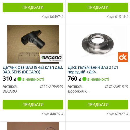
ПРИДБАТИ
ПРИДБАТИ
Код: 86497-4
Код: 61514-4
Датчик фаз ВАЗ (8-ми клап дв.),
Диск гальмівний ВАЗ 2121
ЗАЗ, SENS (DECARO)
передній <ДК>
310
760
₴
в наявності
₴
в наявності
Артикул:
2111-3706040
Артикул:
2121-3501070
DECARO
Дорожня карта
ПРИДБАТИ
ПРИДБАТИ
Код: 44875-4
Код: 67927-4