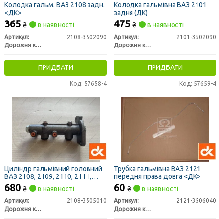
Колодка гальм. ВАЗ 2108 задн.
Колодка гальмівна ВАЗ 2101
<ДК>
задня (ДК)
365
475
₴
в наявності
₴
в наявності
Артикул:
2108-3502090
Артикул:
2101-3502090
Дорожня карта
Дорожня карта
ПРИДБАТИ
ПРИДБАТИ
Код: 57658-4
Код: 57659-4
Циліндр гальмівний головний
Трубка гальмівна ВАЗ 2121
ВАЗ 2108, 2109, 2110, 2111,
передня права довга <ДК>
2112, 2115 упак. (ДК)
680
60
₴
в наявності
₴
в наявності
Артикул:
2108-3505010
Артикул:
2121-3506040
Дорожня карта
Дорожня карта