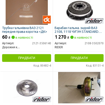
Трубка гальмівна ВАЗ 2121
Барабан гальма. задній ВАЗ
передня права коротка <ДК>
2108, 1118 ЧУГУН STANDARD
(RIDER)
60
1 270
₴
в наявності
₴
в наявності
Артикул:
2121-3506140
Артикул:
2108-3502070
Дорожня карта
RIDER
ПРИДБАТИ
ПРИДБАТИ
Код: 80482-4
Код: 83151-4