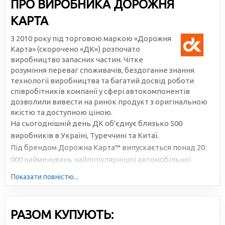
ПРО ВИРОБНИКА ДОРОЖНЯ
КАРТА
З 2010 року під торговою маркою «Дорожня
Карта» (скорочено «ДК») розпочато
виробництво запасних частин. Чітке
розуміння переваг споживачів, бездоганне знання
технології виробництва та багатий досвід роботи
співробітників компанії у сфері автокомпонентів
дозволили вивести на ринок продукт з оригінальною
якістю та доступною ціною.
На сьогоднішній день ДК об'єднує близько 500
виробників в Україні, Туреччині та Китаї.
Під брендом Дорожна Карта™ випускається понад 20
000 найменувань найпопулярнішої автомобільної
продукції. Велика серійність, високотехнологічне
Показати повністю...
виробництво та налагоджена логістика дозволяють
знижувати собівартість та робити ціни доступними для
всіх учасників ринку.
РАЗОМ КУПУЮТЬ: