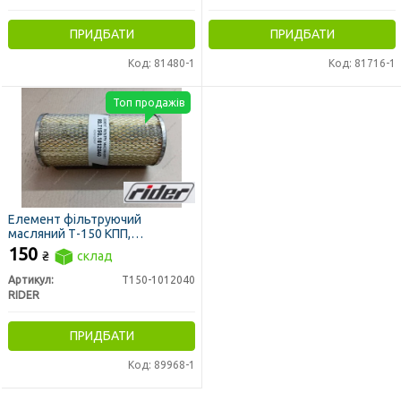
ПРИДБАТИ
ПРИДБАТИ
Код: 81480-1
Код: 81716-1
Топ продажів
Елемент фільтруючий
масляний Т-150 КПП,
гідросистеми МТЗ, метал. ДОН
150
₴
склад
1500,Т-40 (RIDER)
Артикул:
Т150-1012040
RIDER
ПРИДБАТИ
Код: 89968-1