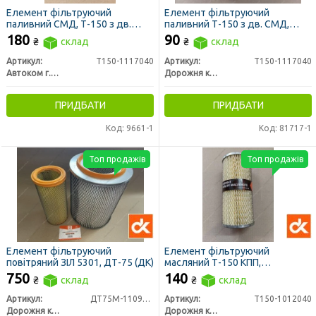
Елемент фільтруючий
Елемент фільтруючий
паливний СМД, Т-150 з дв.
паливний Т-150 з дв. СМД,
СМД, ДОН 1500, НИВА СК 5
ДОН 1500, НИВА СК 5 метал.
180
90
₴
склад
₴
склад
наскрізний (ЛААЗ)
наскрізний 12х9 см (ДК)
Артикул:
Т150-1117040
Артикул:
Т150-1117040
Автоком г. Ливны
Дорожня карта
ПРИДБАТИ
ПРИДБАТИ
Код: 9661-1
Код: 81717-1
Топ продажів
Топ продажів
Елемент фільтруючий
Елемент фільтруючий
повітряний ЗІЛ 5301, ДТ-75 (ДК)
масляний Т-150 КПП,
гідросистеми МТЗ метал. ДОН
750
140
₴
склад
₴
склад
1500 (ДК)
Артикул:
ДТ75М-1109560
Артикул:
Т150-1012040
Дорожня карта
Дорожня карта