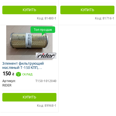
КУПИТЬ
КУПИТЬ
Код: 81480-1
Код: 81716-1
Топ продаж
Элемент фильтрующий
масляный Т-150 КПП,
гидросистемы МТЗ,
150
₴
склад
метал.ДОН 1500,Т-40 (RIDER)
Артикул:
Т150-1012040
RIDER
КУПИТЬ
Код: 89968-1