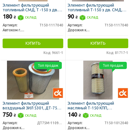
Элемент фильтрующий
Элемент фильтрующий
топливный СМД, Т -150 з дв.
топливный Т-150 з дв. СМД,
СМД, ДОН 1500, НИВА СК 5
ДОН 1500, НИВА СК 5 метал.
180
90
₴
склад
₴
склад
сквозной (ЛААЗ)
сквозной 12х9 см (ДК)
Артикул:
Т150-1117040
Артикул:
Т150-1117040
Автоком г. Ливны
Дорожня карта
КУПИТЬ
КУПИТЬ
Код: 9661-1
Код: 81717-1
Топ продаж
Топ продаж
Элемент фильтрующий
Элемент фильтрующий
воздушный ЗИЛ 5301, ДТ-75
масляный Т-150 КПП,
(ДК)
гидросистемы МТЗ метал.
750
140
₴
склад
₴
склад
ДОН 1500 (ДК)
Артикул:
ДТ75М-1109560
Артикул:
Т150-1012040
Дорожня карта
Дорожня карта