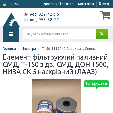
UA
RU
Доставка і оплата
Контакти
Вхід
822-42-95
(050)
953-52-72
(068)
Головна
Фільтра
Т150-1117040 Автоком г. Ливны
Елемент фільтруючий паливний
СМД, Т-150 з дв. СМД, ДОН 1500,
НИВА СК 5 наскрізний (ЛААЗ)
Топ продажів