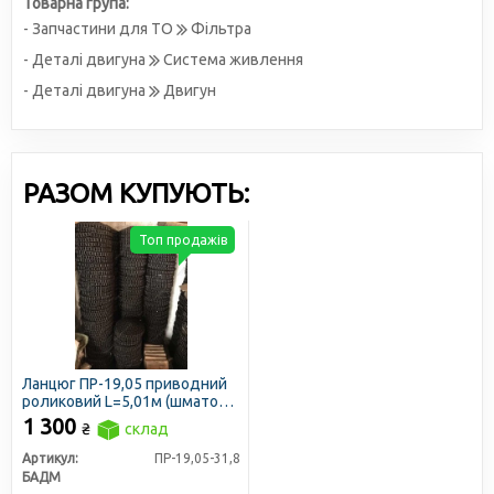
Товарна група:
- Запчастини для ТО
Фільтра
- Деталі двигуна
Система живлення
- Деталі двигуна
Двигун
РАЗОМ КУПУЮТЬ:
Топ продажів
Ланцюг ПР-19,05 приводний
роликовий L=5,01м (шматок)
(БАДМ)
1 300
₴
склад
Артикул:
ПР-19,05-31,8
БАДМ