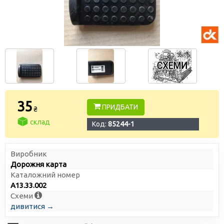
35
ПРИДБАТИ
₴
склад
Код:
85244-1
Виробник
Дорожня карта
Каталожний номер
А13.33.002
Схеми
дивитися →