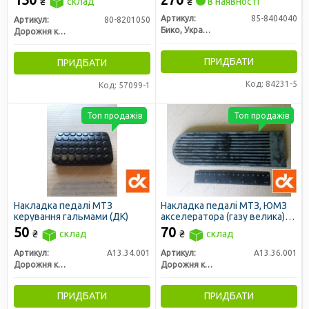
₴
склад
₴
в наявності
Артикул:
85-8404040
Артикул:
80-8201050
Бико, Украина
Дорожня карта
ПРИДБАТИ
ПРИДБАТИ
Код: 84231-5
Код: 57099-1
Топ продажів
Топ продажів
Накладка педалі МТЗ
Накладка педалі МТЗ, ЮМЗ
керування гальмами (ДК)
акселератора (газу велика)
(ДК)
50
70
₴
склад
₴
склад
Артикул:
А13.34.001
Артикул:
А13.36.001
Дорожня карта
Дорожня карта
ПРИДБАТИ
ПРИДБАТИ