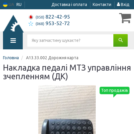
UA
RU
Доставка і оплата
Контакти
Вхід
822-42-95
(050)
953-52-72
(068)
Головна
А13.33.002 Дорожня карта
Накладка педалі МТЗ управління
зчепленням (ДК)
Топ продажів