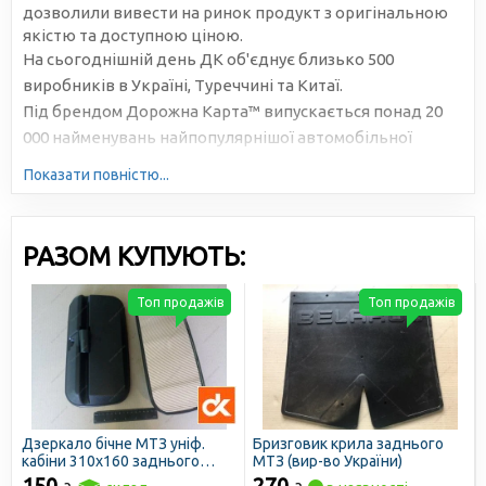
дозволили вивести на ринок продукт з оригінальною
якістю та доступною ціною.
На сьогоднішній день ДК об'єднує близько 500
виробників в Україні, Туреччині та Китаї.
Під брендом Дорожна Карта™ випускається понад 20
000 найменувань найпопулярнішої автомобільної
продукції. Велика серійність, високотехнологічне
Показати повністю...
виробництво та налагоджена логістика дозволяють
знижувати собівартість та робити ціни доступними для
всіх учасників ринку.
РАЗОМ КУПУЮТЬ:
Топ продажів
Топ продажів
Дзеркало бічне МТЗ уніф.
Бризговик крила заднього
кабіни 310х160 заднього
МТЗ (вир-во України)
виду (ДК)
150
270