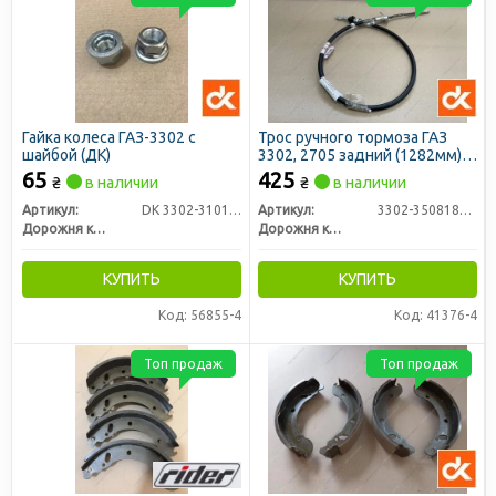
Гайка колеса ГАЗ-3302 с
Трос ручного тормоза ГАЗ
шайбой (ДК)
3302, 2705 задний (1282мм)
(ДК)
65
425
₴
в наличии
₴
в наличии
Артикул:
DK 3302-3101034
Артикул:
3302-3508180-03
Дорожня карта
Дорожня карта
КУПИТЬ
КУПИТЬ
Код: 56855-4
Код: 41376-4
Топ продаж
Топ продаж