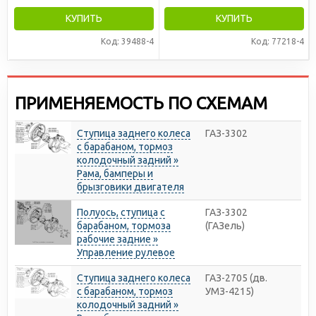
КУПИТЬ
КУПИТЬ
Код: 39488-4
Код: 77218-4
ПРИМЕНЯЕМОСТЬ ПО СХЕМАМ
Ступица заднего колеса
ГАЗ-3302
с барабаном, тормоз
колодочный задний »
Рама, бамперы и
брызговики двигателя
Полуось, ступица с
ГАЗ-3302
барабаном, тормоза
(ГАЗель)
рабочие задние »
Управление рулевое
Ступица заднего колеса
ГАЗ-2705 (дв.
с барабаном, тормоз
УМЗ-4215)
колодочный задний »