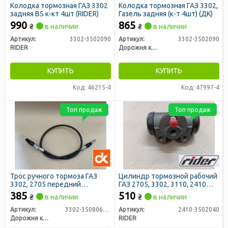
Колодка тормозная ГАЗ 3302
Колодка тормозная ГАЗ 3302,
задняя BS к-кт 4шт (RIDER)
Газель задняя (к-т 4шт) (ДК)
990
865
₴
в наличии
₴
в наличии
Артикул:
3302-3502090
Артикул:
3302-3502090
RIDER
Дорожня карта
КУПИТЬ
КУПИТЬ
Код: 46215-4
Код: 47997-4
Топ продаж
Топ продаж
Трос ручного тормоза ГАЗ
Цилиндр тормозной рабочий
3302, 2705 передний
ГАЗ 2705, 3302, 3110, 2410
(1390мм) (ДК)
задний d 10мм (RIDER)
385
510
₴
в наличии
₴
в наличии
Артикул:
3302-3508068-03
Артикул:
2410-3502040
Дорожня карта
RIDER